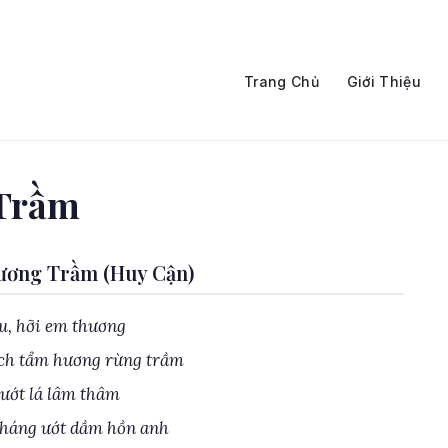
Trang Chủ
Giới Thiệu
 Trầm
ương Trầm (Huy Cận)
u, hỡi em thương
ch tẩm hương rừng trầm
 ướt lá lâm thâm
tháng ướt dầm hồn anh