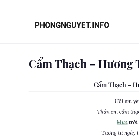
Chuyển
đến
PHONGNGUYET.INFO
nội
dung
Cẩm Thạch – Hương
Cẩm Thạch – H
Hỡi em yê
Thân em cẩm thạ
Mưa
trời
Tương tư ngày 