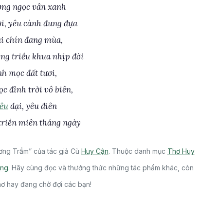
ợng ngọc vân xanh
ội, yêu cành đung đựa
ái chín đang mùa,
ng triều khua nhịp đời
nh mọc đất tươi,
c đỉnh trời vô biên,
yêu
dại, yêu điên
 triền miên tháng ngày
ơng Trầm” của tác giả Cù
Huy Cận
. Thuộc danh mục
Thơ Huy
ếng
. Hãy cùng đọc và thưởng thức những tác phẩm khác, còn
thơ hay đang chờ đợi các bạn!