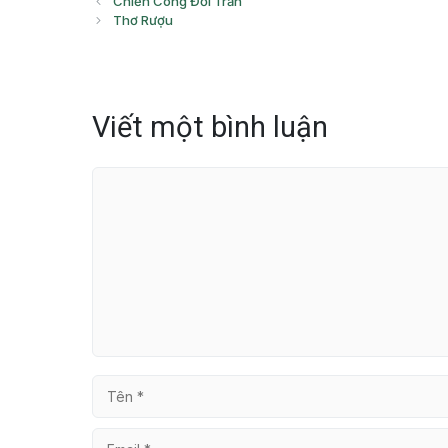
mục
Chiến Công Đời Trần
Thơ Rượu
Viết một bình luận
Bình
luận
Tên
Email