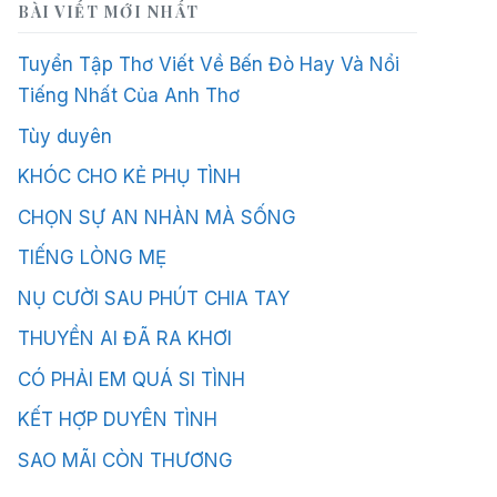
BÀI VIẾT MỚI NHẤT
Tuyển Tập Thơ Viết Về Bến Đò Hay Và Nổi
Tiếng Nhất Của Anh Thơ
Tùy duyên
KHÓC CHO KẺ PHỤ TÌNH
CHỌN SỰ AN NHÀN MÀ SỐNG
TIẾNG LÒNG MẸ
NỤ CƯỜI SAU PHÚT CHIA TAY
THUYỀN AI ĐÃ RA KHƠI
CÓ PHẢI EM QUÁ SI TÌNH
KẾT HỢP DUYÊN TÌNH
SAO MÃI CÒN THƯƠNG