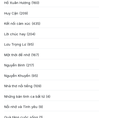
Hồ Xuân Hương
(160)
Huy Cận
(209)
Kết nối cảm xúc
(435)
Lời chúc hay
(204)
Lưu Trọng Lư
(95)
Một thời để nhớ
(167)
Nguyễn Bính
(217)
Nguyễn Khuyến
(95)
Nhà thơ nổi tiếng
(109)
Những bản tình ca bất tử
(4)
Nỗi nhớ và Tình yêu
(9)
Quà tặng cuôc sống
(1)