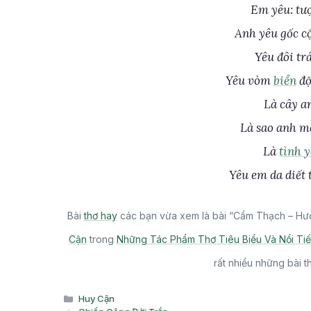
Em yêu: tư
Anh yêu gốc c
Yêu đôi tr
Yêu vòm
biển
độ
Là cây a
Là sao anh mọ
Là
tình 
Yêu em da diết
Bài
thơ hay
các bạn vừa xem là bài “Cẩm Thạch – Hư
Cận
trong
Những Tác Phẩm Thơ Tiêu Biểu Và Nổi Ti
rất nhiều những bài 
Danh
Huy Cận