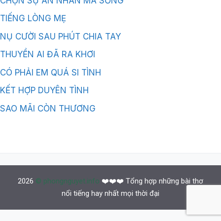
CHỌN SỰ AN NHÀN MÀ SỐNG
TIẾNG LÒNG MẸ
NỤ CƯỜI SAU PHÚT CHIA TAY
THUYỀN AI ĐÃ RA KHƠI
CÓ PHẢI EM QUÁ SI TÌNH
KẾT HỢP DUYÊN TÌNH
SAO MÃI CÒN THƯƠNG
2026
© phongnguyet.info
❤️❤️❤️ Tổng hợp những bài thơ
nổi tiếng hay nhất mọi thời đại