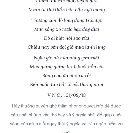
Chiều thu tím mối duyên đầu
Mình ta thơ thẩn bên cầu ngó mong
Thương con đò long đong trôi dạt
Mặc sóng xô nước bạc đẩy đưa
Đò ơi biết nói sao vừa
Chiều nay bến đợi gió mưa lạnh lùng
Nghe gió hú não nùng gan ruột
Mưa giăng giăng lạnh buốt hồn côi
Bóng con đò nhỏ xa rồi
Bến buồn hiu hắt lở bồi tháng năm
V N C … 21/09/18
Hãy thường xuyên ghé thăm phongnguyet.info để được
cập nhật những vần thơ hay và ý nghĩa nhất để giúp cuộc
sống của mình mỗi ngày thật ý nghĩa và tràn ngập niềm vui
nhé.