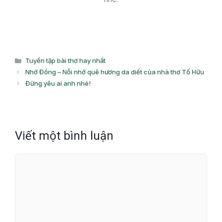
Danh
Tuyển tập bài thơ hay nhất
mục
Nhớ Đồng – Nỗi nhớ quê hương da diết của nhà thơ Tố Hữu
Đừng yêu ai anh nhé!
Viết một bình luận
Bình
luận