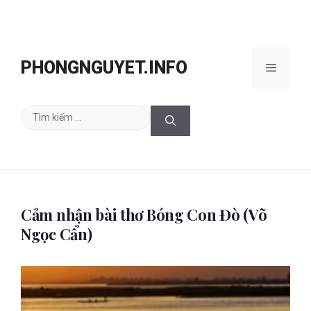
Chuyển
đến
PHONGNGUYET.INFO
Menu
nội
dung
Tìm
kiếm
cho:
Cảm nhận bài thơ Bóng Con Đò (Võ
Ngọc Cẩn)