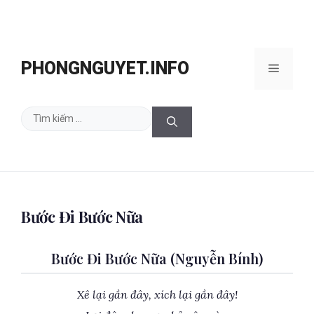
Chuyển
đến
PHONGNGUYET.INFO
Menu
nội
dung
Tìm
kiếm
cho:
Bước Đi Bước Nữa
Bước Đi Bước Nữa (Nguyễn Bính)
Xê lại gần đây, xích lại gần đây!