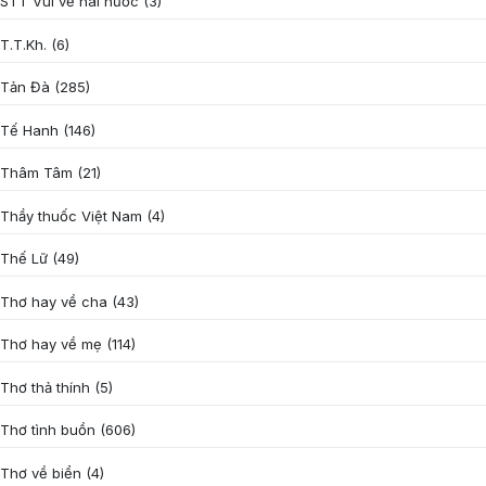
STT Vui vẻ hài hước
(3)
T.T.Kh.
(6)
Tản Đà
(285)
Tế Hanh
(146)
Thâm Tâm
(21)
Thầy thuốc Việt Nam
(4)
Thế Lữ
(49)
Thơ hay về cha
(43)
Thơ hay về mẹ
(114)
Thơ thả thính
(5)
Thơ tình buồn
(606)
Thơ về biển
(4)