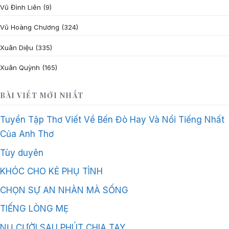
Vũ Đình Liên
(9)
Vũ Hoàng Chương
(324)
Xuân Diệu
(335)
Xuân Quỳnh
(165)
BÀI VIẾT MỚI NHẤT
Tuyển Tập Thơ Viết Về Bến Đò Hay Và Nổi Tiếng Nhất
Của Anh Thơ
Tùy duyên
KHÓC CHO KẺ PHỤ TÌNH
CHỌN SỰ AN NHÀN MÀ SỐNG
TIẾNG LÒNG MẸ
NỤ CƯỜI SAU PHÚT CHIA TAY