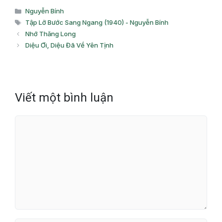
Danh
Nguyễn Bính
mục
Thẻ
Tập Lỡ Bước Sang Ngang (1940) - Nguyễn Bính
Nhớ Thăng Long
Diệu Ơi, Diệu Đã Về Yên Tịnh
Viết một bình luận
Bình
luận