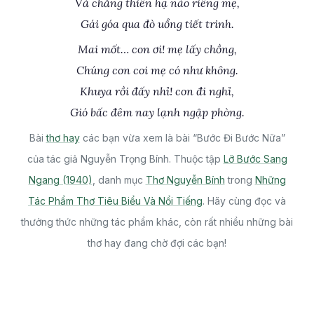
Vả chăng thiên hạ nào riêng mẹ,
Gái góa qua đò uổng tiết trinh.
Mai mốt… con ơi! mẹ lấy chồng,
Chúng con coi mẹ có như không.
Khuya rồi đấy nhỉ! con đi nghỉ,
Gió bấc đêm nay lạnh ngập phòng.
Bài
thơ hay
các bạn vừa xem là bài “Bước Đi Bước Nữa”
của tác giả Nguyễn Trọng Bính. Thuộc tập
Lỡ Bước Sang
Ngang (1940)
, danh mục
Thơ Nguyễn Bính
trong
Những
Tác Phẩm Thơ Tiêu Biểu Và Nổi Tiếng
. Hãy cùng đọc và
thưởng thức những tác phẩm khác, còn rất nhiều những bài
thơ hay đang chờ đợi các bạn!