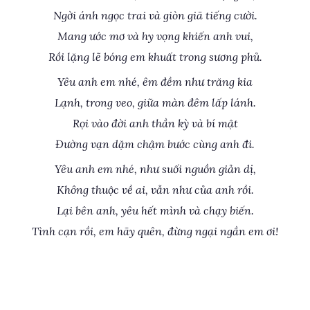
Ngời ánh ngọc trai và giòn giã tiếng cười.
Mang ước mơ và hy vọng khiến anh vui,
Rồi lặng lẽ bóng em khuất trong sương phủ.
Yêu anh em nhé, êm đềm như trăng kia
Lạnh, trong veo, giữa màn đêm lấp lánh.
Rọi vào đời anh thần kỳ và bí mật
Đường vạn dặm chậm bước cùng anh đi.
Yêu anh em nhé, như suối nguồn giản dị,
Không thuộc về ai, vẫn như của anh rồi.
Lại bên anh, yêu hết mình và chạy biến.
Tình cạn rồi, em hãy quên, đừng ngại ngần em ơi!