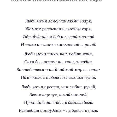
Люби меня ясно, как любит заря,
Жемчуг рассыпая и смехом горя.
Обрадуй надеждой и легкой мечтой
И тихо погасни за мглистой чертой.
Люби меня тихо, как любит луна,
Сияя бесстрастно, ясна, холодна.
Волшебством и тайной мой мир освети,-
Помедлим с тобою на темном пути.
Люби меня просто, как любит ручей,
Звеня и целуя, и мой и ничей,
Прильни и отдайся, и дальше беги.
Разлюбишь, забудешь – не бойся, не лги.