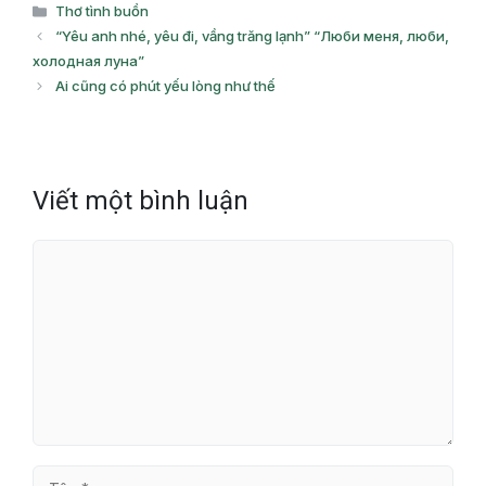
Danh
Thơ tình buồn
mục
“Yêu anh nhé, yêu đi, vầng trăng lạnh” “Люби меня, люби,
холодная луна”
Ai cũng có phút yếu lòng như thế
Viết một bình luận
Bình
luận
Tên