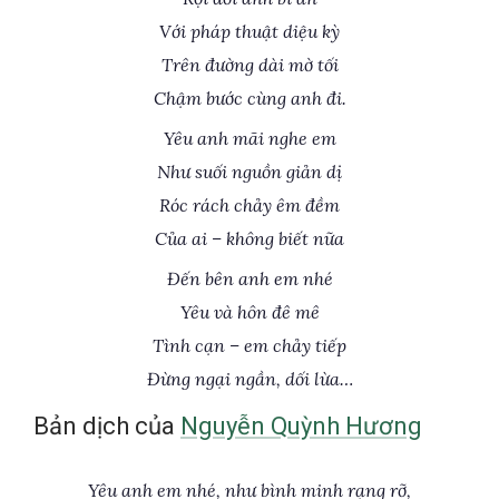
Với pháp thuật diệu kỳ
Trên đường dài mờ tối
Chậm bước cùng anh đi.
Yêu anh mãi nghe em
Như suối nguồn giản dị
Róc rách chảy êm đềm
Của ai – không biết nữa
Đến bên anh em nhé
Yêu và hôn đê mê
Tình cạn – em chảy tiếp
Đừng ngại ngần, dối lừa…
Bản dịch của
Nguyễn Quỳnh Hương
Yêu anh em nhé, như bình minh rạng rỡ,