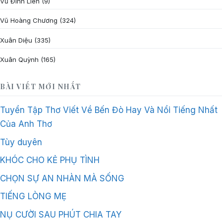
Vũ Đình Liên
(9)
Vũ Hoàng Chương
(324)
Xuân Diệu
(335)
Xuân Quỳnh
(165)
BÀI VIẾT MỚI NHẤT
Tuyển Tập Thơ Viết Về Bến Đò Hay Và Nổi Tiếng Nhất
Của Anh Thơ
Tùy duyên
KHÓC CHO KẺ PHỤ TÌNH
CHỌN SỰ AN NHÀN MÀ SỐNG
TIẾNG LÒNG MẸ
NỤ CƯỜI SAU PHÚT CHIA TAY