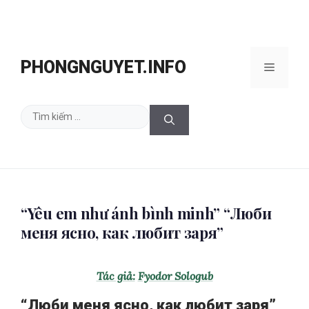
Chuyển
đến
PHONGNGUYET.INFO
Menu
nội
dung
Tìm
kiếm
cho:
“Yêu em như ánh bình minh” “Люби
меня ясно, как любит заря”
Tác giả:
Fyodor Sologub
“Люби меня ясно, как любит заря”