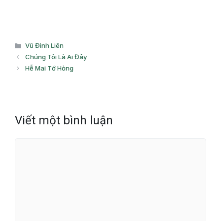
Danh
Vũ Đình Liên
mục
Chúng Tôi Là Ai Đây
Hễ Mai Tớ Hỏng
Viết một bình luận
Bình
luận