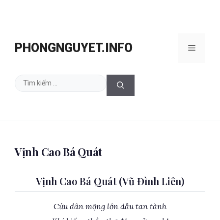
Chuyển
đến
PHONGNGUYET.INFO
Menu
nội
dung
Tìm
kiếm
cho:
Vịnh Cao Bá Quát
Vịnh Cao Bá Quát (Vũ Đình Liên)
Cứu dân mộng lớn dẫu tan tành