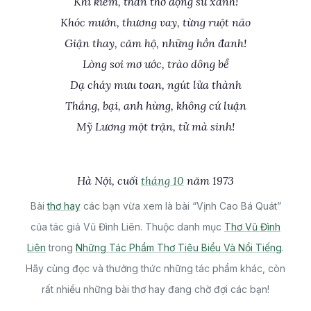
Khí kiếm, thần thơ động sử xanh!
Khóc mướn, thương vay, từng ruột não
Giận thay, căm hộ, những hồn đanh!
Lòng soi mơ ước, trào dông bể
Dạ cháy mưu toan, ngút lửa thành
Thắng, bại, anh hùng, không cứ luận
Mỹ Lương một trận, tử mà sinh!
Hà Nội, cuối
tháng 10
năm 1973
Bài
thơ hay
các bạn vừa xem là bài “Vịnh Cao Bá Quát”
của tác giả Vũ Đình Liên. Thuộc danh mục
Thơ Vũ Đình
Liên
trong
Những Tác Phẩm Thơ Tiêu Biểu Và Nổi Tiếng
.
Hãy cùng đọc và thưởng thức những tác phẩm khác, còn
rất nhiều những bài thơ hay đang chờ đợi các bạn!