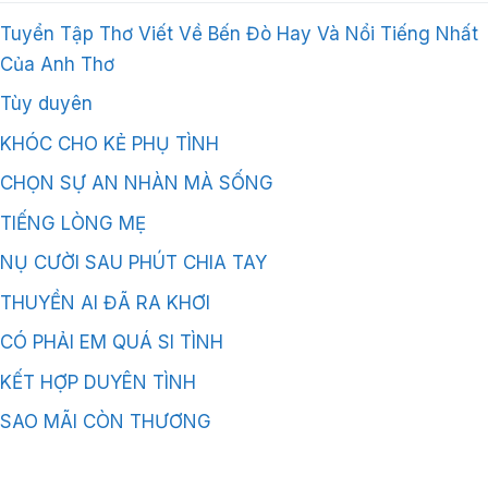
Tuyển Tập Thơ Viết Về Bến Đò Hay Và Nổi Tiếng Nhất
Của Anh Thơ
Tùy duyên
KHÓC CHO KẺ PHỤ TÌNH
CHỌN SỰ AN NHÀN MÀ SỐNG
TIẾNG LÒNG MẸ
NỤ CƯỜI SAU PHÚT CHIA TAY
THUYỀN AI ĐÃ RA KHƠI
CÓ PHẢI EM QUÁ SI TÌNH
KẾT HỢP DUYÊN TÌNH
SAO MÃI CÒN THƯƠNG