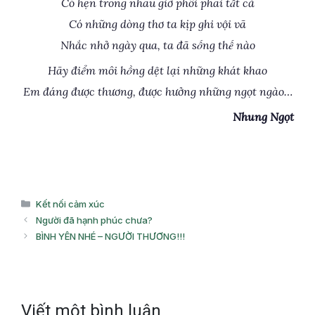
Có hẹn trong nhau giờ phôi phai tất cả
Có những dòng thơ ta kịp ghi vội vã
Nhắc nhở ngày qua, ta đã sống thế nào
Hãy điểm môi hồng dệt lại những khát khao
Em đáng được thương, được hưởng những ngọt ngào…
Nhung Ngọt
Danh
Kết nối cảm xúc
mục
Người đã hạnh phúc chưa?
BÌNH YÊN NHÉ – NGƯỜI THƯƠNG!!!
Viết một bình luận