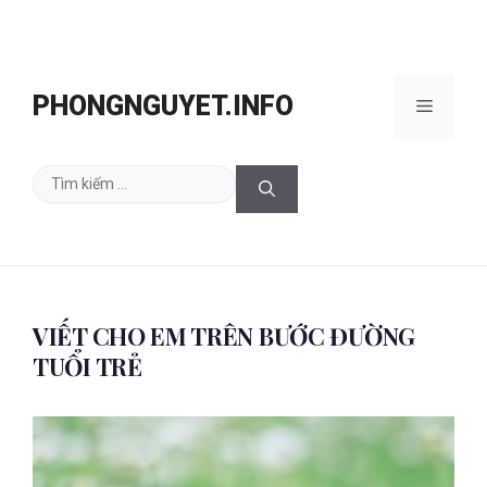
Chuyển
đến
PHONGNGUYET.INFO
Menu
nội
dung
Tìm
kiếm
cho:
VIẾT CHO EM TRÊN BƯỚC ĐƯỜNG
TUỔI TRẺ