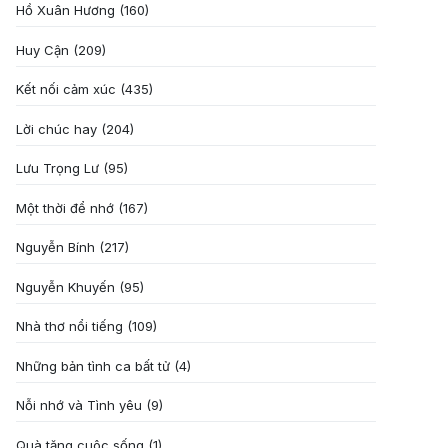
Hồ Xuân Hương
(160)
Huy Cận
(209)
Kết nối cảm xúc
(435)
Lời chúc hay
(204)
Lưu Trọng Lư
(95)
Một thời để nhớ
(167)
Nguyễn Bính
(217)
Nguyễn Khuyến
(95)
Nhà thơ nổi tiếng
(109)
Những bản tình ca bất tử
(4)
Nỗi nhớ và Tình yêu
(9)
Quà tặng cuôc sống
(1)