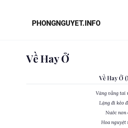
Chuyển
đến
PHONGNGUYET.INFO
nội
dung
Về Hay Ở
Về Hay Ở 
Văng vẳng tai 
Lặng đi kẻo 
Nước non c
Hoa nguyệt 