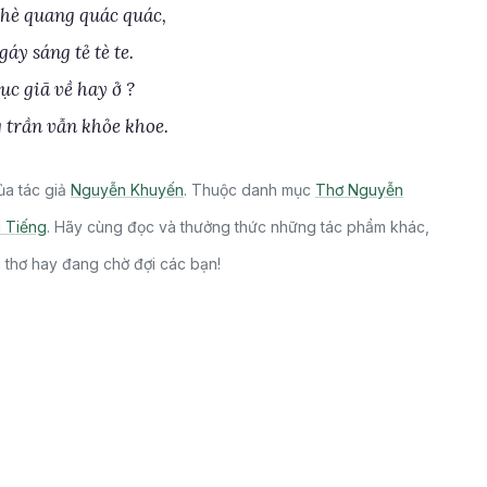
hè quang quác quác,
áy sáng tẻ tè te.
ục giã về hay ở ?
 trần vẫn khỏe khoe.
ủa tác giả
Nguyễn Khuyến
. Thuộc danh mục
Thơ Nguyễn
 Tiếng
. Hãy cùng đọc và thưởng thức những tác phẩm khác,
i thơ hay đang chờ đợi các bạn!