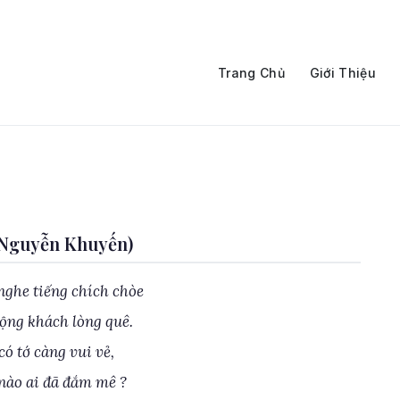
Trang Chủ
Giới Thiệu
(Nguyễn Khuyến)
nghe tiếng chích chòe
động khách lòng quê.
ó tớ càng vui vẻ,
nào ai đã đắm mê ?