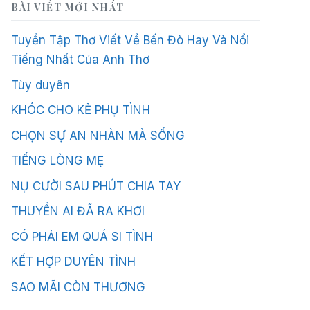
BÀI VIẾT MỚI NHẤT
Tuyển Tập Thơ Viết Về Bến Đò Hay Và Nổi
Tiếng Nhất Của Anh Thơ
Tùy duyên
KHÓC CHO KẺ PHỤ TÌNH
CHỌN SỰ AN NHÀN MÀ SỐNG
TIẾNG LÒNG MẸ
NỤ CƯỜI SAU PHÚT CHIA TAY
THUYỀN AI ĐÃ RA KHƠI
CÓ PHẢI EM QUÁ SI TÌNH
KẾT HỢP DUYÊN TÌNH
SAO MÃI CÒN THƯƠNG