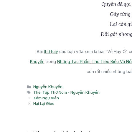
Quyên đã gọi 
Gáy từng g
Lại còn gi
Đôi gót phong
Bài
thơ hay
các bạn vừa xem là bài “Về Hay Ở” c
Khuyến
trong
Những Tác Phẩm Thơ Tiêu Biểu Và Nổi
còn rất nhiều những bà
Danh
Nguyễn Khuyến
mục
Thẻ
Thẻ: Tập Thơ Nôm - Nguyễn Khuyến
Xóm Ngự Viên
Hạt Lại Gieo