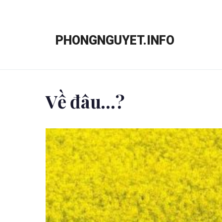
Chuyển
đến
PHONGNGUYET.INFO
nội
dung
Về đâu…?