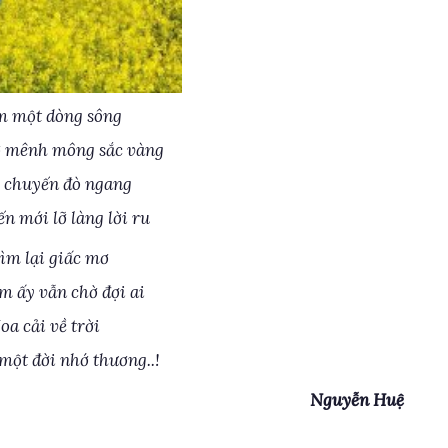
m một dòng sông
ở mênh mông sắc vàng
i chuyến đò ngang
n mới lỡ làng lời ru
tìm lại giấc mơ
 ấy vẫn chờ đợi ai
oa cải về trời
 một đời nhớ thương..!
Nguyễn Huệ