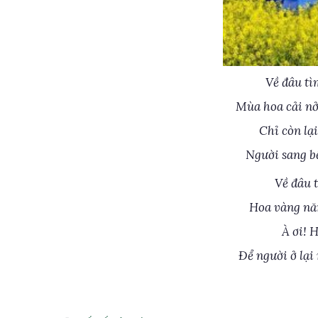
Về đâu tì
Mùa hoa cải n
Chỉ còn lạ
Người sang bế
Về đâu 
Hoa vàng năm
À ơi! H
Để người ở lại