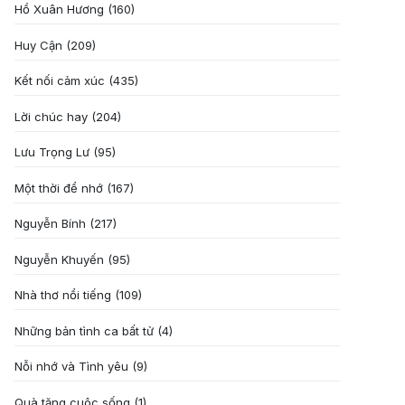
Hồ Xuân Hương
(160)
Huy Cận
(209)
Kết nối cảm xúc
(435)
Lời chúc hay
(204)
Lưu Trọng Lư
(95)
Một thời để nhớ
(167)
Nguyễn Bính
(217)
Nguyễn Khuyến
(95)
Nhà thơ nổi tiếng
(109)
Những bản tình ca bất tử
(4)
Nỗi nhớ và Tình yêu
(9)
Quà tặng cuôc sống
(1)