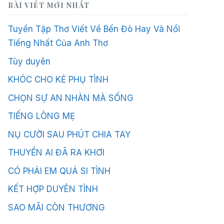
BÀI VIẾT MỚI NHẤT
Tuyển Tập Thơ Viết Về Bến Đò Hay Và Nổi
Tiếng Nhất Của Anh Thơ
Tùy duyên
KHÓC CHO KẺ PHỤ TÌNH
CHỌN SỰ AN NHÀN MÀ SỐNG
TIẾNG LÒNG MẸ
NỤ CƯỜI SAU PHÚT CHIA TAY
THUYỀN AI ĐÃ RA KHƠI
CÓ PHẢI EM QUÁ SI TÌNH
KẾT HỢP DUYÊN TÌNH
SAO MÃI CÒN THƯƠNG