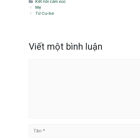
Danh
Kết nối cảm xúc
mục
Mẹ
Từ Cu-ba
Viết một bình luận
Bình
luận
Tên