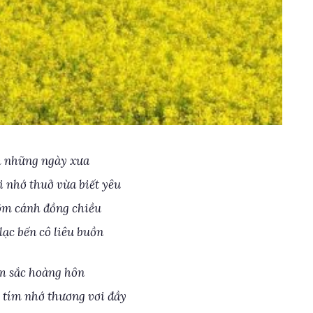
m những ngày xưa
 nhớ thuở vừa biết yêu
ôm cánh đồng chiều
lạc bến cô liêu buồn
m sắc hoàng hôn
tím nhớ thương vơi đầy