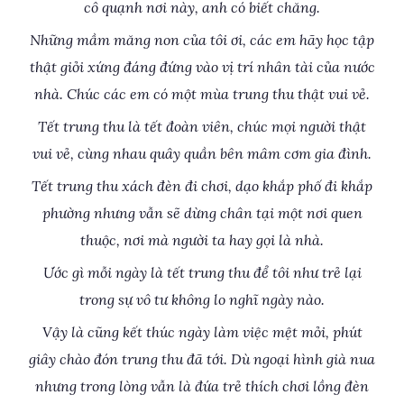
cô quạnh nơi này, anh có biết chăng.
Những mầm măng non của tôi ơi, các em hãy học tập
thật giỏi xứng đáng đứng vào vị trí nhân tài của nước
nhà. Chúc các em có một mùa trung thu thật vui vẻ.
Tết trung thu là tết đoàn viên, chúc mọi người thật
vui vẻ, cùng nhau quây quần bên mâm cơm gia đình.
Tết trung thu xách đèn đi chơi, dạo khắp phố đi khắp
phường nhưng vẫn sẽ dừng chân tại một nơi quen
thuộc, nơi mà người ta hay gọi là nhà.
Ước gì mỗi ngày là tết trung thu để tôi như trẻ lại
trong sự vô tư không lo nghĩ ngày nào.
Vậy là cũng kết thúc ngày làm việc mệt mỏi, phút
giây chào đón trung thu đã tới. Dù ngoại hình già nua
nhưng trong lòng vẫn là đứa trẻ thích chơi lồng đèn