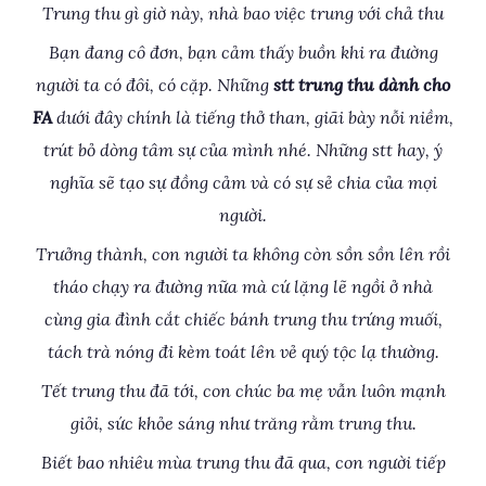
Trung thu gì giờ này, nhà bao việc trung với chả thu
Bạn đang cô đơn, bạn cảm thấy buồn khi ra đường
người ta có đôi, có cặp. Những
stt trung thu dành cho
FA
dưới đây chính là tiếng thở than, giãi bày nỗi niềm,
trút bỏ dòng tâm sự của mình nhé. Những stt hay, ý
nghĩa sẽ tạo sự đồng cảm và có sự sẻ chia của mọi
người.
Trưởng thành, con người ta không còn sồn sồn lên rồi
tháo chạy ra đường nữa mà cứ lặng lẽ ngồi ở nhà
cùng gia đình cắt chiếc bánh trung thu trứng muối,
tách trà nóng đi kèm toát lên vẻ quý tộc lạ thường.
Tết trung thu đã tới, con chúc ba mẹ vẫn luôn mạnh
giỏi, sức khỏe sáng như trăng rằm trung thu.
Biết bao nhiêu mùa trung thu đã qua, con người tiếp