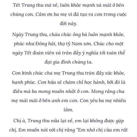
Tết Trung thu vui vẻ, luôn khỏe mạnh và mãi ở bên
chúng con. Cảm ơn ba mẹ vì đã tạo ra con trong cuộc
đời này.
Ngày Trung thu, cháu chúc ông bà luôn mạnh khỏe,
phúc như Đông hải, thọ tỷ Nam sơn. Chúc cho một
ngày Tết đoàn viên và tràn đầy ý nghĩa tới toàn thể
đại gia đình chúng ta.
Con kính chúc cha mẹ Trung thu tràn đầy sức khỏe,
hạnh phúc. Con hứa sẽ chăm chỉ học hành, bởi đó là
điều mà ba mong muốn nhất ở con. Mong rằng cha
mẹ mãi mãi ở bên anh em con. Con yêu ba mẹ nhiều
lắm.
Chị à, Trung thu nữa lại về, em lại không được gặp
chị. Em muốn nói với chị rằng “Em nhớ chị của em rất