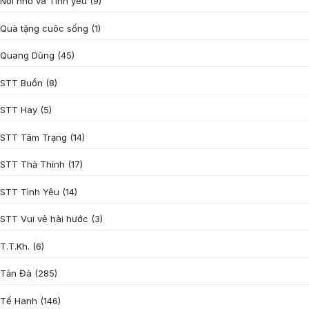
Nỗi nhớ và Tình yêu
(9)
Quà tặng cuôc sống
(1)
Quang Dũng
(45)
STT Buồn
(8)
STT Hay
(5)
STT Tâm Trạng
(14)
STT Thả Thính
(17)
STT Tình Yêu
(14)
STT Vui vẻ hài hước
(3)
T.T.Kh.
(6)
Tản Đà
(285)
Tế Hanh
(146)