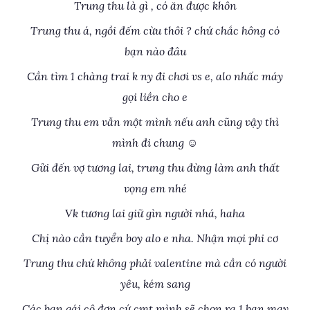
Trung thu là gì , có ăn được khôn
Trung thu á, ngồi đếm cừu thôi ? chứ chắc hông có
bạn nào đâu
Cần tìm 1 chàng trai k ny đi chơi vs e, alo nhấc máy
gọi liền cho e
Trung thu em vẫn một mình nếu anh cũng vậy thì
mình đi chung ☺
Gửi đến vợ tương lai, trung thu đừng làm anh thất
vọng em nhé
Vk tương lai giữ gìn người nhá, haha
Chị nào cần tuyển boy alo e nha. Nhận mọi phi cơ
Trung thu chứ không phải valentine mà cần có người
yêu, kém sang
Các bạn gái cô đơn cứ cmt mình sẽ chọn ra 1 bạn may