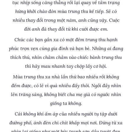
tục nhịp sống căng thẳng rồi lại quay về tâm trạng
hứng khởi chào đón mùa trung thu kế tiếp. Sẽ có
nhiều thay đổi trong một năm, anh cũng vậy. Cuộc
đời anh đã thay đổi từ khi cưới được em.
Chúc các bạn gần xa có một đêm trung thu hạnh
phúc trọn vẹn cùng gia đình và bạn bè. Những ai đang
thích thú, nhìn chằm chằm vào chiếc bánh trung thu
thì hãy mau nhanh tay chộp lấy cơ hội.
Mùa trung thu xa nhà lần thứ bao nhiêu rồi không
đếm được, có lẽ vì quá nhiều đấy thôi. Ngồi đây nhìn
lên trăng sáng, không biết cha mẹ già có ngước nhìn
giống ta không.
Cái không khí ấm áp của nhiều người tụ tập dưới
đường phố, ánh đèn chi chít khắp mọi nơi. Đứng từ xa
nhìn lại giống như một bức tranh sơn dầu tuyệt đẹp,