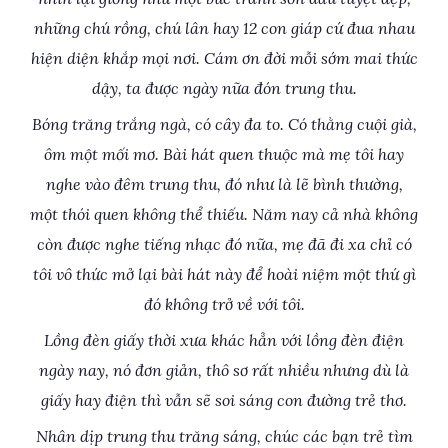
những chú rồng, chú lân hay 12 con giáp cứ đua nhau
hiện diện khắp mọi nơi. Cám ơn đời mỗi sớm mai thức
dậy, ta được ngày nữa đón trung thu.
Bóng trăng trắng ngà, có cây đa to. Có thằng cuội già,
ôm một mối mơ. Bài hát quen thuộc mà mẹ tôi hay
nghe vào đêm trung thu, đó như là lẽ bình thường,
một thói quen không thể thiếu. Năm nay cả nhà không
còn được nghe tiếng nhạc đó nữa, mẹ đã đi xa chỉ có
tôi vô thức mở lại bài hát này để hoài niệm một thứ gì
đó không trở về với tôi.
Lồng đèn giấy thời xưa khác hẳn với lồng đèn điện
ngày nay, nó đơn giản, thô sơ rất nhiều nhưng dù là
giấy hay điện thì vẫn sẽ soi sáng con đường trẻ thơ.
Nhân dịp trung thu trăng sáng, chúc các bạn trẻ tìm