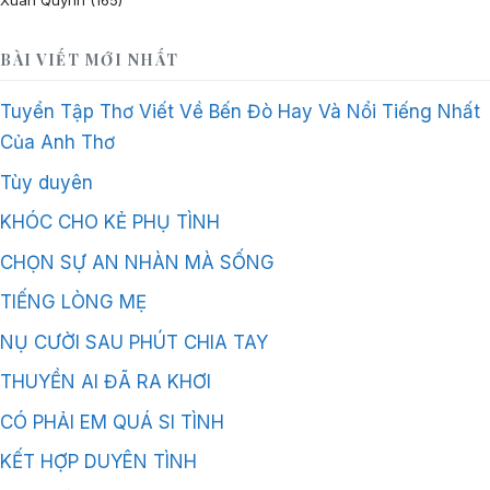
Xuân Quỳnh
(165)
BÀI VIẾT MỚI NHẤT
Tuyển Tập Thơ Viết Về Bến Đò Hay Và Nổi Tiếng Nhất
Của Anh Thơ
Tùy duyên
KHÓC CHO KẺ PHỤ TÌNH
CHỌN SỰ AN NHÀN MÀ SỐNG
TIẾNG LÒNG MẸ
NỤ CƯỜI SAU PHÚT CHIA TAY
THUYỀN AI ĐÃ RA KHƠI
CÓ PHẢI EM QUÁ SI TÌNH
KẾT HỢP DUYÊN TÌNH