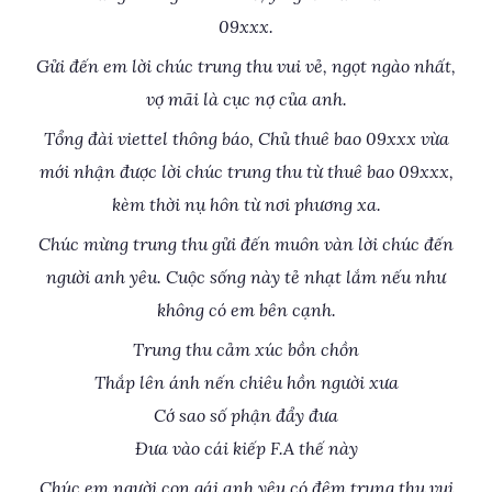
09xxx.
Gửi đến em lời chúc trung thu vui vẻ, ngọt ngào nhất,
vợ mãi là cục nợ của anh.
Tổng đài viettel thông báo, Chủ thuê bao 09xxx vừa
mới nhận được lời chúc trung thu từ thuê bao 09xxx,
kèm thời nụ hôn từ nơi phương xa.
Chúc mừng trung thu gửi đến muôn vàn lời chúc đến
người anh yêu. Cuộc sống này tẻ nhạt lắm nếu như
không có em bên cạnh.
Trung thu cảm xúc bồn chồn
Thắp lên ánh nến chiêu hồn người xưa
Cớ sao số phận đẩy đưa
Đưa vào cái kiếp F.A thế này
Chúc em người con gái anh yêu có đêm trung thu vui