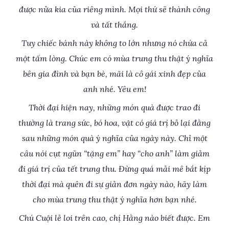
được nửa kia của riêng mình. Mọi thứ sẽ thành công
và tất thắng.
Tuy chiếc bánh này không to lớn nhưng nó chứa cả
một tấm lòng. Chúc em có mùa trung thu thật ý nghĩa
bên gia đình và bạn bè, mãi là cô gái xinh đẹp của
anh nhé. Yêu em!
Thời đại hiện nay, những món quà được trao đi
thường là trang sức, bó hoa, vật có giá trị bỏ lại đằng
sau những món quà ý nghĩa của ngày này. Chỉ một
câu nói cụt ngũn “tặng em” hay “cho anh” làm giảm
đi giá trị của tết trung thu. Đừng quá mải mê bắt kịp
thời đại mà quên đi sự giản đơn ngày nào, hãy làm
cho mùa trung thu thật ý nghĩa hơn bạn nhé.
Chú Cuội lẻ loi trên cao, chị Hằng nào biết được. Em