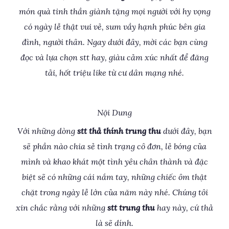
món quà tinh thần giành tặng mọi người với hy vọng
có ngày lễ thật vui vẻ, sum vầy hạnh phúc bên gia
đình, người thân. Ngay dưới đây, mời các bạn cùng
đọc và lựa chọn stt hay, giàu cảm xúc nhất để đăng
tải, hốt triệu like từ cư dân mạng nhé.
Nội Dung
Với những dòng
stt thả thính trung thu
dưới đây, bạn
sẽ phần nào chia sẻ tình trạng cô đơn, lẻ bóng của
mình và khao khát một tình yêu chân thành và đặc
biệt sẽ có những cái nắm tay, những chiếc ôm thật
chặt trong ngày lễ lớn của năm này nhé. Chúng tôi
xin chắc rằng với những
stt trung thu
hay này, cứ thả
là sẽ dính.