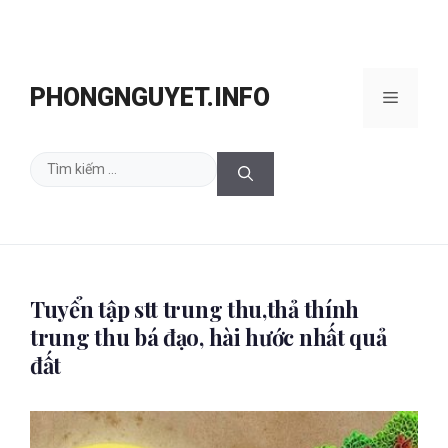
Chuyển
đến
PHONGNGUYET.INFO
Menu
nội
dung
Tìm
kiếm
cho:
Tuyển tập stt trung thu,thả thính
trung thu bá đạo, hài hước nhất quả
đất