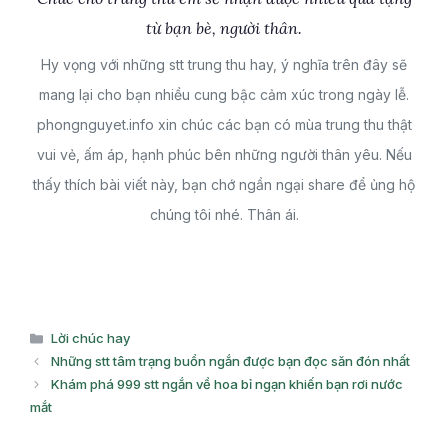
từ bạn bè, người thân.
Hy vọng với những stt trung thu hay, ý nghĩa trên đây sẽ
mang lại cho bạn nhiều cung bậc cảm xúc trong ngày lễ.
phongnguyet.info xin chúc các bạn có mùa trung thu thật
vui vẻ, ấm áp, hạnh phúc bên những người thân yêu. Nếu
thấy thích bài viết này, bạn chớ ngần ngại share để ủng hộ
chúng tôi nhé. Thân ái.
Danh
Lời chúc hay
mục
Những stt tâm trạng buồn ngắn được bạn đọc săn đón nhất
Khám phá 999 stt ngắn về hoa bỉ ngạn khiến bạn rơi nước
mắt