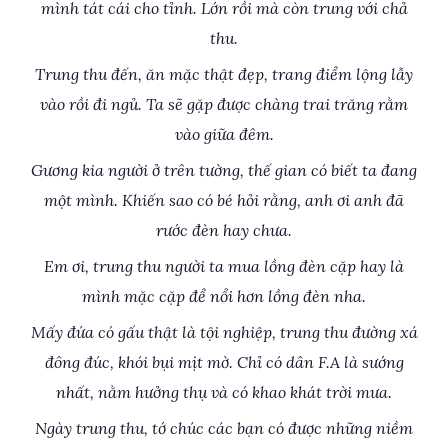
mình tát cái cho tỉnh. Lớn rồi mà còn trung với chả
thu.
Trung thu đến, ăn mặc thật đẹp, trang điểm lộng lẫy
vào rồi đi ngủ. Ta sẽ gặp được chàng trai trăng rằm
vào giữa đêm.
Gương kia người ở trên tường, thế gian có biết ta đang
một mình. Khiến sao có bé hỏi rằng, anh ơi anh đã
rước đèn hay chưa.
Em ơi, trung thu người ta mua lồng đèn cặp hay là
mình mặc cặp để nổi hơn lồng đèn nha.
Mấy đứa có gấu thật là tội nghiệp, trung thu đường xá
đông đúc, khói bụi mịt mờ. Chỉ có dân F.A là sướng
nhất, nằm hưởng thụ và có khao khát trời mưa.
Ngày trung thu, tớ chúc các bạn có được những niềm