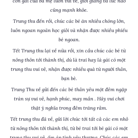
con gái của ba mẹ luôn vui vẻ, giỏi giang và lúc nào
cũng mạnh khỏe.
Trung thu đến rồi, chúc các bé ăn nhiều chóng lớn,
luôn ngoan ngoãn học giỏi và nhận được nhiều phiếu
bé ngoan.
Tết Trung thu lại về nữa rồi, xin cầu chúc các bé từ
nông thôn tới thành thị, dù là trai hay là gái có một
trung thu vui vẻ, nhận được nhiều quà từ người thân,
bạn bè.
Trung Thu về gửi đến các bé thân yêu một đêm ngập
tràn sự vui vẻ, hạnh phúc, may mắn . Hãy vui chơi
thật ý nghĩa trong đêm trăng rằm.
Tết trung thu đã về, gửi lời chúc tới tất cả các em nhỏ
từ nông thôn tới thành thị, từ bé trai tới bé gái có một
trung thu vui vẻ, ấm áp tình yêu thương. Chúc các em