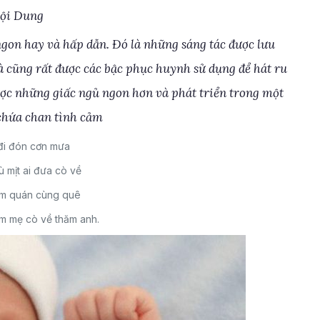
ội Dung
 ngon hay và hấp dẫn. Đó là những sáng tác được lưu
Và cũng rất được các bậc phục huynh sử dụng để hát ru
ược những giấc ngủ ngon hơn và phát triển trong một
chứa chan tình cảm
đi đón cơn mưa
ù mịt ai đưa cò về
ăm quán cùng quê
m mẹ cò về thăm anh.