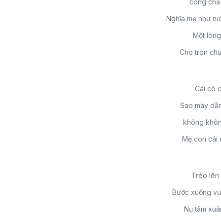
công cha 
Nghĩa mẹ như nướ
Một lòng
Cho tròn chữ
Cái cò 
Sao mày dẵm
không không
Mẹ con cái 
Trèo lên
Bước xuống vườ
Nụ tâm xuâ