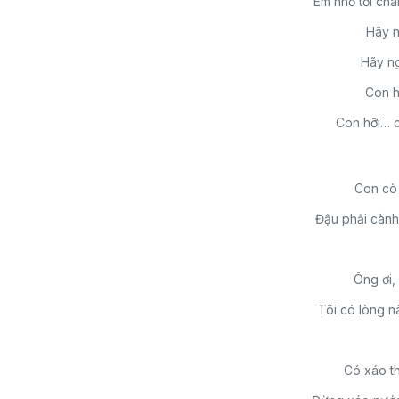
Em nhớ tới chà
Hãy ní
Hãy ng
Con h
Con hỡi… c
Con cò
Đậu phải cành
Ông ơi,
Tôi có lòng 
Có xáo th