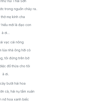
như núi Thái Sơn
c trong nguồn chảy ra..
 thờ mẹ kính cha
 hiếu mới là đạo con
à ơi…
cái vạc cái nông
 lúa nhà ông hỡi cò
, tôi đứng trên bờ
diệc đổ thừa cho tôi
à ơi..
 cây bưởi hái hoa
n cà, hái nụ tầm xuân
n nở hoa xanh biếc