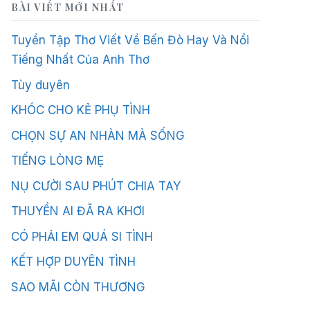
BÀI VIẾT MỚI NHẤT
Tuyển Tập Thơ Viết Về Bến Đò Hay Và Nổi
Tiếng Nhất Của Anh Thơ
Tùy duyên
KHÓC CHO KẺ PHỤ TÌNH
CHỌN SỰ AN NHÀN MÀ SỐNG
TIẾNG LÒNG MẸ
NỤ CƯỜI SAU PHÚT CHIA TAY
THUYỀN AI ĐÃ RA KHƠI
CÓ PHẢI EM QUÁ SI TÌNH
KẾT HỢP DUYÊN TÌNH
SAO MÃI CÒN THƯƠNG