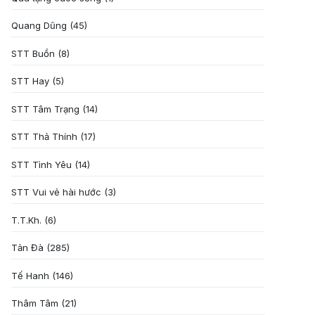
Quang Dũng
(45)
STT Buồn
(8)
STT Hay
(5)
STT Tâm Trạng
(14)
STT Thả Thính
(17)
STT Tình Yêu
(14)
STT Vui vẻ hài hước
(3)
T.T.Kh.
(6)
Tản Đà
(285)
Tế Hanh
(146)
Thâm Tâm
(21)