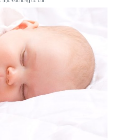
 đục Đau lòng cò con