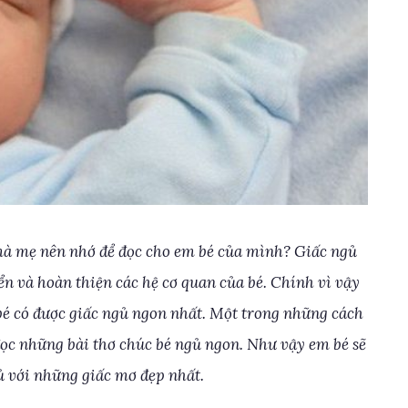
à mẹ nên nhớ để đọc cho em bé của mình? Giấc ngủ
ển và hoàn thiện các hệ cơ quan của bé. Chính vì vậy
bé có được giấc ngủ ngon nhất. Một trong những cách
đọc những bài thơ chúc bé ngủ ngon. Như vậy em bé sẽ
ủ với những giấc mơ đẹp nhất.