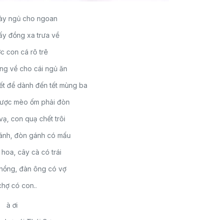
ày ngủ cho ngoan
ấy đồng xa trưa về
c con cá rô trê
g về cho cái ngủ ăn
ết để dành đến tết mùng ba
được mèo ốm phải đòn
ạ, con quạ chết trôi
cánh, đòn gánh có mấu
 hoa, cây cà có trái
hồng, đàn ông có vợ
chợ có con..
à ơi