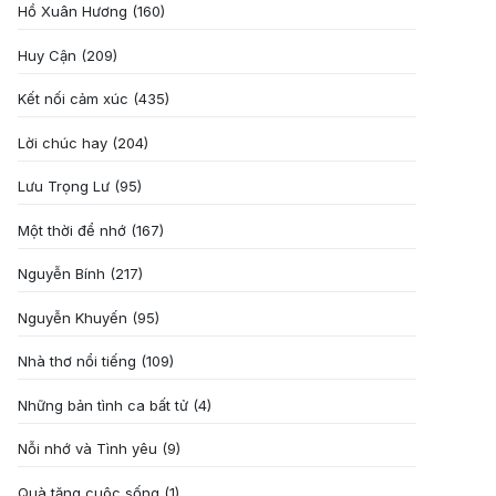
Hồ Xuân Hương
(160)
Huy Cận
(209)
Kết nối cảm xúc
(435)
Lời chúc hay
(204)
Lưu Trọng Lư
(95)
Một thời để nhớ
(167)
Nguyễn Bính
(217)
Nguyễn Khuyến
(95)
Nhà thơ nổi tiếng
(109)
Những bản tình ca bất tử
(4)
Nỗi nhớ và Tình yêu
(9)
Quà tặng cuôc sống
(1)