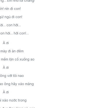
ng… Em nhớ tới chàng!
n! nín đi con!
ủ! ngủ đi con!
ời… con hỡi…
on hời… hỡi con!…
À ơi
 mày đi ăn đêm
 mềm lộn cổ xuống ao
À ơi
 ông vớt tôi nao
nào ông hãy xáo măng
À ơi
ì xáo nước trong