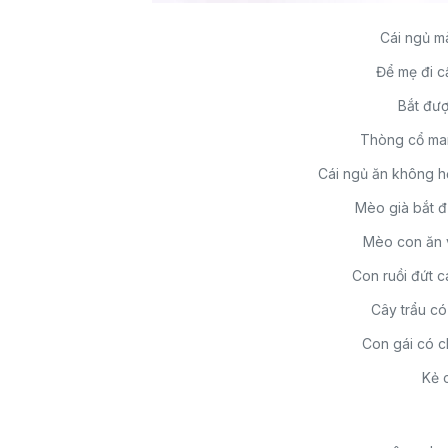
Cái ngủ m
Để mẹ đi c
Bắt đượ
Thòng cổ man
Cái ngủ ăn không h
Mèo già bắt 
Mèo con ăn v
Con ruồi đứt 
Cây trẩu có
Con gái có c
Kẻ 