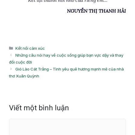
NGUYỄN THỊ THANH HẢI
Danh
Kết nối cảm xúc
mục
Những câu nói hay về cuộc sống giúp bạn vực dậy và thay
đổi cuộc đời
Gió Lào Cát Trắng – Tình yêu quê hương mạnh mẽ của nhà
thơ Xuân Quỳnh
Viết một bình luận
Bình
luận