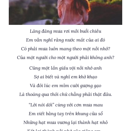
Lãng đãng mưa rơi mỗi buổi chiều
Em vẫn nghĩ rằng nước mắt của ai đó
Có phải mưa luôn mang theo một nỗi nhớ?
Của một người cho một người phải không anh?
Cũng một lần giấu vội nỗi nhớ anh
Sợ ai biết và nghĩ em khờ khạo
Và đôi lúc em mỉm cười gượng gạo
Là thoáng qua thôi chứ chẳng phải thật đâu.
“Lời nói dối” cùng với cơn mưa mau
Em viết bằng tay trên khung cửa sổ
Những hạt mưa vương lại thành hạt nhỏ
Kết lại thành nỗi nhớ của riêng em…