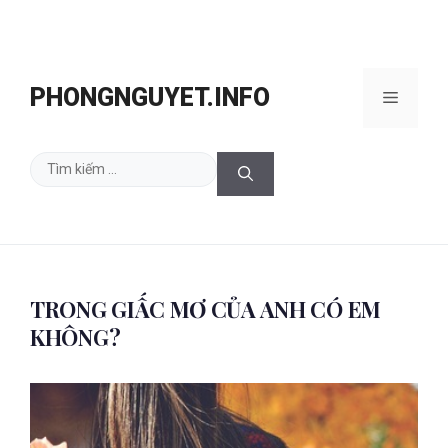
Chuyển
đến
PHONGNGUYET.INFO
Menu
nội
dung
Tìm
kiếm
cho:
TRONG GIẤC MƠ CỦA ANH CÓ EM
KHÔNG?