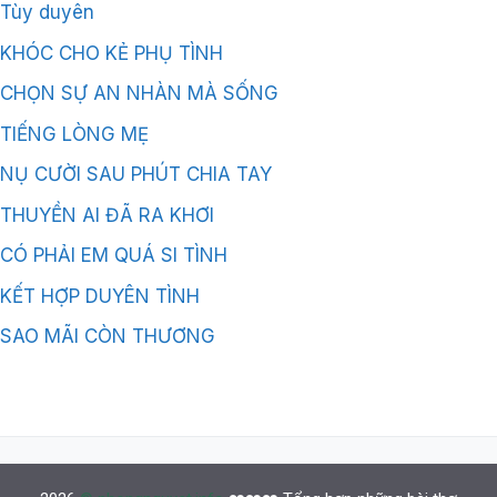
Tùy duyên
KHÓC CHO KẺ PHỤ TÌNH
CHỌN SỰ AN NHÀN MÀ SỐNG
TIẾNG LÒNG MẸ
NỤ CƯỜI SAU PHÚT CHIA TAY
THUYỀN AI ĐÃ RA KHƠI
CÓ PHẢI EM QUÁ SI TÌNH
KẾT HỢP DUYÊN TÌNH
SAO MÃI CÒN THƯƠNG