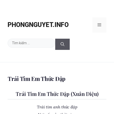
Chuyển
đến
PHONGNGUYET.INFO
Menu
nội
dung
Tìm
kiếm
cho:
Trái Tim Em Thức Đập
Trái Tim Em Thức Đập (Xuân Diệu)
Trái tim anh thức đập