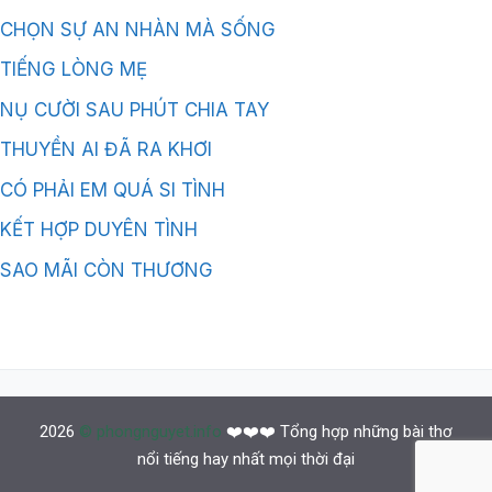
CHỌN SỰ AN NHÀN MÀ SỐNG
TIẾNG LÒNG MẸ
NỤ CƯỜI SAU PHÚT CHIA TAY
THUYỀN AI ĐÃ RA KHƠI
CÓ PHẢI EM QUÁ SI TÌNH
KẾT HỢP DUYÊN TÌNH
SAO MÃI CÒN THƯƠNG
2026
© phongnguyet.info
❤️❤️❤️ Tổng hợp những bài thơ
nổi tiếng hay nhất mọi thời đại