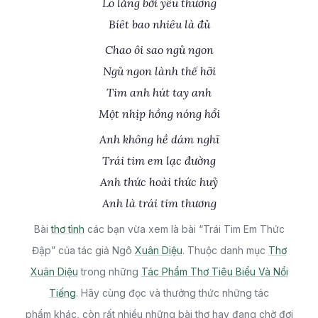
Lo lắng bởi yêu thương
Bíêt bao nhiêu là đủ
Chao ôi sao ngủ ngon
Ngủ ngon lành thế hỡi
Tim anh hút tay anh
Một nhịp hồng nóng hổi
Anh không hề dám nghĩ
Trái tim em lạc đường
Anh thức hoài thức huỷ
Anh là trái tim thương
Bài
thơ tình
các bạn vừa xem là bài “Trái Tim Em Thức
Đập” của tác giả Ngô
Xuân Diệu
. Thuộc danh mục
Thơ
Xuân Diệu
trong những
Tác Phẩm Thơ Tiêu Biểu Và Nổi
Tiếng
. Hãy cùng đọc và thưởng thức những tác
phẩm khác, còn rất nhiều những bài thơ hay đang chờ đợi