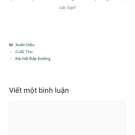
các bạn!
Danh
Xuân Diệu
mục
Cuối Thu
Bài Hát Đắp Đường
Viết một bình luận
Bình
luận