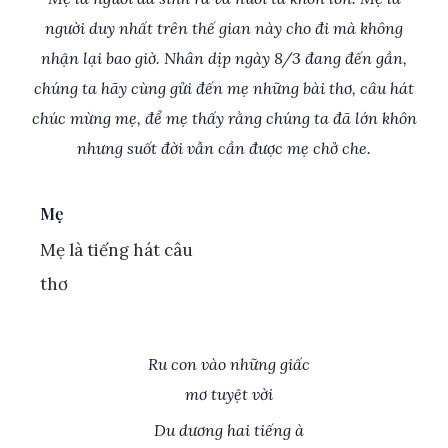
người duy nhất trên thế gian này cho đi mà không
nhận lại bao giờ. Nhân dịp ngày 8/3 đang đến gần,
chúng ta hãy cùng gửi đến mẹ những bài thơ, câu hát
chúc mừng mẹ, để mẹ thấy rằng chúng ta đã lớn khôn
nhưng suốt đời vẫn cần được mẹ chở che.
Mẹ
Mẹ là tiếng hát câu
thơ
Ru con vào những giấc
mơ tuyệt vời
Du dương hai tiếng à