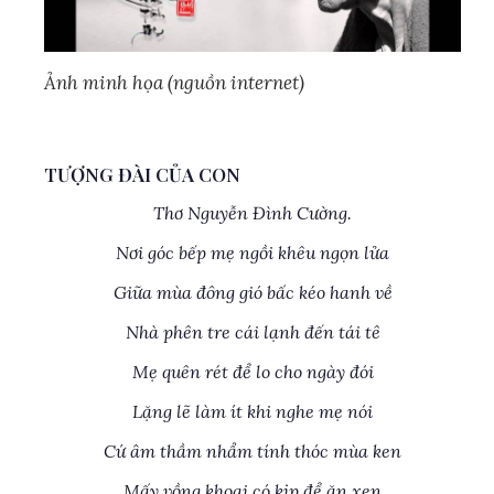
Ảnh minh họa (nguồn internet)
TƯỢNG ĐÀI CỦA CON
Thơ Nguyễn Đình Cường.
Nơi góc bếp mẹ ngồi khêu ngọn lửa
Giữa mùa đông gió bấc kéo hanh về
Nhà phên tre cái lạnh đến tái tê
Mẹ quên rét để lo cho ngày đói
Lặng lẽ làm ít khi nghe mẹ nói
Cứ âm thầm nhẩm tính thóc mùa ken
Mấy vồng khoai có kịp để ăn xen