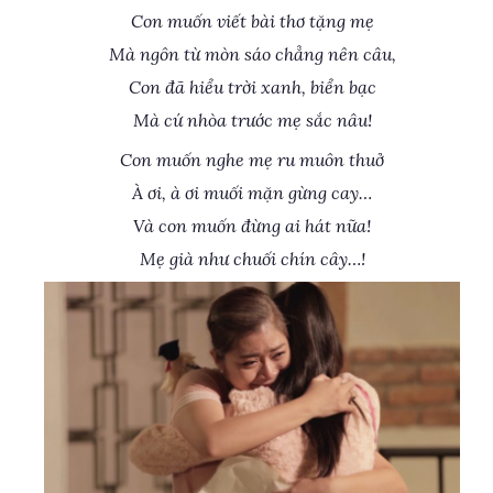
Con muốn viết bài thơ tặng mẹ
Mà ngôn từ mòn sáo chẳng nên câu,
Con đã hiểu trời xanh, biển bạc
Mà cứ nhòa trước mẹ sắc nâu!
Con muốn nghe mẹ ru muôn thuở
À ơi, à ơi muối mặn gừng cay…
Và con muốn đừng ai hát nữa!
Mẹ già như chuối chín cây…!