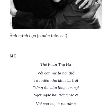
Ảnh minh họa (nguồn internet)
MẸ
Thơ Phan Thu Hà
Với con mẹ là hơi thở
Tự nhiên như khí của trời
Tiếng thơ đầu lòng con gọi
Ngọt ngào hai tiếng Mẹ ơi
Với con mẹ là tia nắng