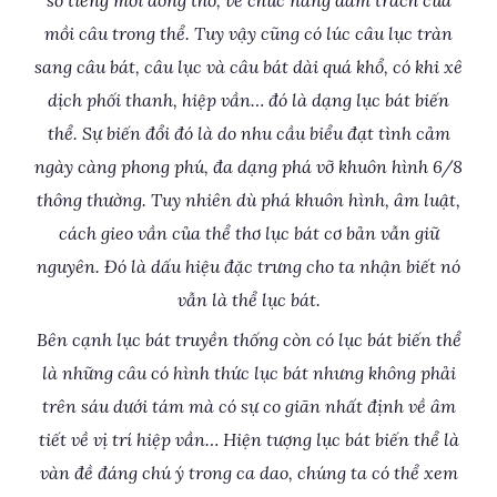
số tiếng mỗi dòng thơ, về chức năng đảm trách của
mồi câu trong thể. Tuy vậy cũng có lúc câu lục tràn
sang câu bát, câu lục và câu bát dài quá khổ, có khi xê
dịch phối thanh, hiệp vần… đó là dạng lục bát biến
thể. Sự biến đổi đó là do nhu cầu biểu đạt tình cảm
ngày càng phong phú, đa dạng phá vỡ khuôn hình 6/8
thông thường. Tuy nhiên dù phá khuôn hình, âm luật,
cách gieo vần của thể thơ lục bát cơ bản vẫn giữ
nguyên. Đó là dấu hiệu đặc trưng cho ta nhận biết nó
vẫn là thể lục bát.
Bên cạnh lục bát truyền thống còn có lục bát biến thể
là những câu có hình thức lục bát nhưng không phải
trên sáu dưới tám mà có sự co giãn nhất định về âm
tiết về vị trí hiệp vần… Hiện tượng lục bát biến thể là
vàn đề đáng chú ý trong ca dao, chúng ta có thể xem