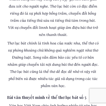
đau xót cho người nghe. Thơ lục bát còn có đặc điểm
riêng đó là sự phối hợp bổng trầm, chuyển đổi bổng
trầm của tiếng thứ sáu và tiếng thứ tám trong bát.
Với sự chuyển đổi linnh hoạt giúp âm điệu bài thơ trở
nên thanh thoát.
Thơ lục bát chính là tinh hoa của nước nha, thể thơ có
sự phóng khoáng chứ không quá nghiêm ngặt như thơ
Đường luật. Song vẫn đảm bảo các yếu tố cơ bản
nhằm giúp chuyển tải nội dung bài thơ đến người đọc.
Thơ lục bát cũng là thể thơ dễ đọc dễ nhớ vì vậy rất
phổ biến và được nhiều tác giả sử dụng trong các tác
phẩm văn học.
Bài văn thuyết minh về thể thơ lục bát số 5
Văn học Việt Nam chịu ảnh hưởng nhiều từ văn học