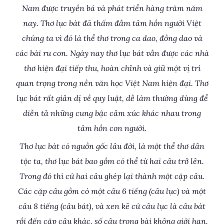
Nam được truyền bá và phát triển hàng trăm năm
nay. Thơ lục bát đã thấm đẫm tâm hồn người Việt
chúng ta vì đó là thể thơ trong ca dao, đồng dao và
các bài ru con. Ngày nay thơ lục bát vẫn được các nhà
thơ hiện đại tiếp thu, hoàn chỉnh và giữ một vị trí
quan trọng trong nền văn học Việt Nam hiện đại. Thơ
lục bát rất giản dị về quy luật, dễ làm thường dùng để
diễn tả những cung bậc cảm xúc khác nhau trong
tâm hồn con người.
Thơ lục bát có nguồn gốc lâu đời, là một thể thơ dân
tộc ta, thơ lục bát bao gồm có thể từ hai câu trở lên.
Trong đó thì cứ hai câu ghép lại thành một cặp câu.
Các cặp câu gồm có một câu 6 tiếng (câu lục) và một
câu 8 tiếng (câu bát), và xen kẽ cứ câu lục là câu bát
rồi đến cặp câu khác, số câu trong bài không giới hạn.