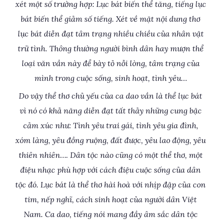
xét một số trường hợp: Lục bát biến thể tăng, tiếng lục
bát biến thể giảm số tiếng. Xét về mặt nội dung thơ
lục bát diễn đạt tâm trạng nhiều chiều của nhân vật
trữ tình. Thông thường người bình dân hay mượn thể
loại văn vần này để bày tỏ nỗi lòng, tâm trạng của
mình trong cuộc sống, sinh hoạt, tình yêu…
Do vậy thể thơ chủ yếu của ca dao vần là thể lục bát
vì nó có khả năng diễn đạt tất thảy những cung bậc
cảm xúc như: Tình yêu trai gái, tình yêu gia đình,
xóm làng, yêu đồng ruộng, đất được, yêu lao động, yêu
thiên nhiên…. Dân tộc nào cũng có một thể thơ, một
điệu nhạc phù hợp với cách điệu cuộc sống của dân
tộc đó. Lục bát là thể thơ hài hoà với nhịp đập của con
tim, nếp nghĩ, cách sinh hoạt của người dân Việt
Nam. Ca dao, tiếng nói mang đầy âm sắc dân tộc