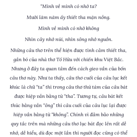
“Mình về mình có nhớ ta?
Mười lăm năm ấy thiết tha mặn nồng.
Mình về mình có nhớ không
Nhìn cây nhớ núi, nhìn sông nhớ nguồn.
Những câu thơ trên thể hiện được tình cảm thiết tha,
gắn bó của nhà thơ Tố Hữu với chiến khu Việt Bắc.
Nhưng ở đây ta quan tâm đến cách gieo vần của bốn
câu thơ này. Như ta thấy, câu thơ cuối của câu lục kết
khúc là chữ “ta” thì trong câu thơ thứ tám của câu bát
được hiệp vần bằng từ “tha”. Tương tự, câu bát kết
thúc bằng vần “ông” thì câu cuối của câu lục lại được
hiệp vần bằng từ “không”. Chính vì đảm bảo những
quy tắc trên mà những câu thơ lục bát đọc lên rất dễ
nhớ, dễ hiểu, dù đọc một lần thì người đọc cũng có thể