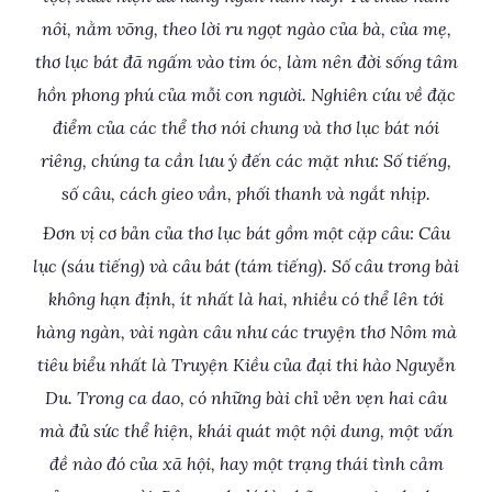
nôi, nằm võng, theo lời ru ngọt ngào của bà, của mẹ,
thơ lục bát đã ngấm vào tim óc, làm nên đời sống tâm
hồn phong phú của mỗi con người. Nghiên cứu về đặc
điểm của các thể thơ nói chung và thơ lục bát nói
riêng, chúng ta cần lưu ý đến các mặt như: Số tiếng,
số câu, cách gieo vần, phối thanh và ngắt nhịp.
Đơn vị cơ bản của thơ lục bát gồm một cặp câu: Câu
lục (sáu tiếng) và câu bát (tám tiếng). Số câu trong bài
không hạn định, ít nhất là hai, nhiều có thể lên tới
hàng ngàn, vài ngàn câu như các truyện thơ Nôm mà
tiêu biểu nhất là Truyện Kiều của đại thi hào Nguyễn
Du. Trong ca dao, có những bài chỉ vẻn vẹn hai câu
mà đủ sức thể hiện, khái quát một nội dung, một vấn
đề nào đó của xã hội, hay một trạng thái tình cảm