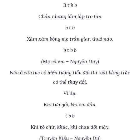
B t b b
Chân nhang lấm láp tro tàn
b t b
Xăm xăm bóng mẹ trần gian thuở nào.
b t b b
(Mẹ và em – Nguyễn Duy)
Nếu ở câu lục có hiện tượng tiểu đối thì luật bằng trắc
có thể thay đổi.
Ví dụ:
Khi tựa gối, khi cúi đầu,
t b b
Khi vò chín khúc, khi chau đôi mày.
(Truyện Kiều – Nguyễn Du)