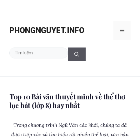
Chuyển
đến
PHONGNGUYET.INFO
Menu
nội
dung
Tìm
kiếm
cho:
Top 10 Bài văn thuyết minh về thể thơ
lục bát (lớp 8) hay nhất
Trong chương trình Ngữ Văn các khối, chúng ta đã
được tiếp xúc và tìm hiểu rất nhiều thể loại, văn bản