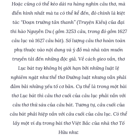
Hoặc cũng có thể kéo dài ra hàng nghìn câu thơ, mà
điển hình nhất mà ta có thể kể đến, đó chính là kiệt
tác “Đoạn trường tân thanh” (Truyện Kiều) của đại
thi hào Nguyễn Du ( gồm 3253 câu, trong đó gồm 1627
câu lục và 1627 câu bát). Số lượng câu thơ hoàn toàn
phụ thuộc vào nội dung và ý đồ mà nhà văn muốn
truyền tải đến những độc giả. Về cách gieo vần, thơ
Lục bát tuy không bị giới hạn bởi những luật lệ
nghiêm ngặt như thể thơ Đường luật nhưng vẫn phải
đảm bải những yếu tố cơ bản. Cụ thể là trong một bài
thơ Lục bát thì câu thơ cuối của câu lục phải vần với
câu thơ thứ sáu của câu bát. Tương tự, câu cuối của
câu bát phải hiệp vần với câu cuối của câu lục. Có thể
lấy một ví dụ trong bài thơ Việt Bắc của nhà thơ Tố
Hữu như: