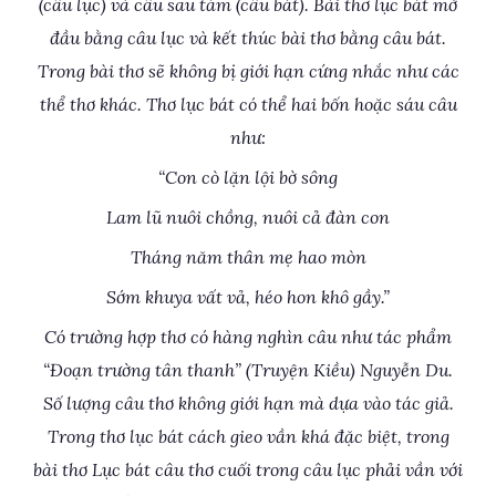
(câu lục) và câu sau tám (câu bát). Bài thơ lục bát mở
đầu bằng câu lục và kết thúc bài thơ bằng câu bát.
Trong bài thơ sẽ không bị giới hạn cứng nhắc như các
thể thơ khác. Thơ lục bát có thể hai bốn hoặc sáu câu
như:
“Con cò lặn lội bờ sông
Lam lũ nuôi chồng, nuôi cả đàn con
Tháng năm thân mẹ hao mòn
Sớm khuya vất vả, héo hon khô gầy.”
Có trường hợp thơ có hàng nghìn câu như tác phẩm
“Đoạn trường tân thanh” (Truyện Kiều) Nguyễn Du.
Số lượng câu thơ không giới hạn mà dựa vào tác giả.
Trong thơ lục bát cách gieo vần khá đặc biệt, trong
bài thơ Lục bát câu thơ cuối trong câu lục phải vần với