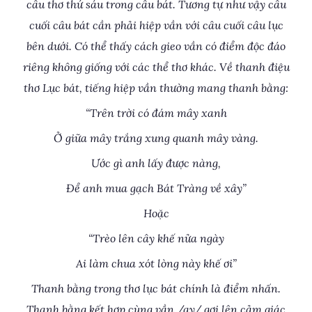
câu thơ thứ sáu trong câu bát. Tương tự như vậy câu
cuối câu bát cần phải hiệp vần với câu cuối câu lục
bên dưới. Có thể thấy cách gieo vần có điểm độc đáo
riêng không giống với các thể thơ khác. Về thanh điệu
thơ Lục bát, tiếng hiệp vần thường mang thanh bằng:
“Trên trời có đám mây xanh
Ở giữa mây trắng xung quanh mây vàng.
Ước gì anh lấy được nàng,
Để anh mua gạch Bát Tràng về xây”
Hoặc
“Trèo lên cây khế nửa ngày
Ai làm chua xót lòng này khế ơi”
Thanh bằng trong thơ lục bát chính là điểm nhấn.
Thanh bằng kết hợp cùng vần /ay/ gợi lên cảm giác