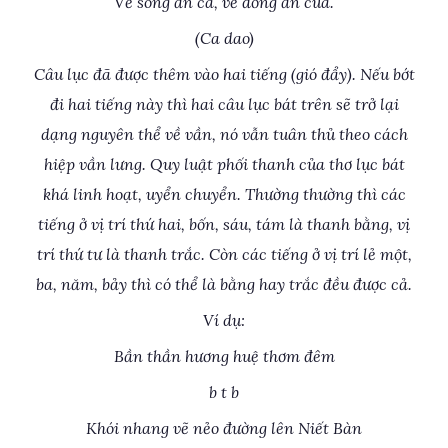
Về sông ăn cá, về đồng ăn cua.
(Ca dao)
Câu lục đã được thêm vào hai tiếng (gió đẩy). Nếu bớt
đi hai tiếng này thì hai câu lục bát trên sẽ trở lại
dạng nguyên thể về vần, nó vẫn tuân thủ theo cách
hiệp vần lưng. Quy luật phối thanh của thơ lục bát
khá linh hoạt, uyển chuyển. Thường thường thì các
tiếng ở vị trí thứ hai, bốn, sáu, tám là thanh bằng, vị
trí thứ tư là thanh trắc. Còn các tiếng ở vị trí lẻ một,
ba, năm, bảy thì có thể là bằng hay trắc đều được cả.
Ví dụ:
Bần thần hương huệ thơm đêm
b t b
Khói nhang vẽ nẻo đường lên Niết Bàn