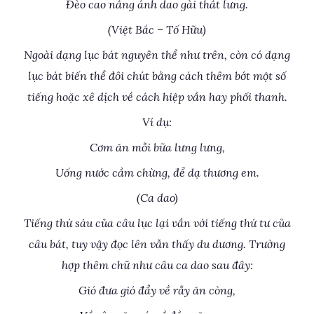
Đèo cao nắng ánh dao gài thắt lưng.
(Việt Bắc – Tố Hữu)
Ngoài dạng lục bát nguyên thể như trên, còn có dạng
lục bát biến thể đôi chút bằng cách thêm bớt một số
tiếng hoặc xê dịch về cách hiệp vần hay phối thanh.
Ví dụ:
Cơm ăn mỗi bữa lưng lưng,
Uống nước cầm chừng, để dạ thương em.
(Ca dao)
Tiếng thứ sáu của câu lục lại vần với tiếng thứ tư của
câu bát, tuy vậy đọc lên vẫn thấy du dương. Trường
hợp thêm chữ như câu ca dao sau đây:
Gió đưa gió đẩy về rẫy ăn còng,