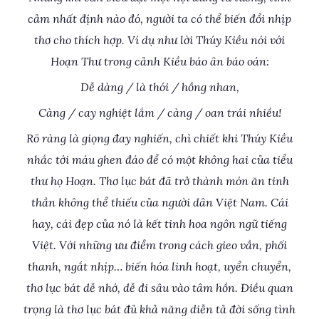
cảm nhất định nào đó, người ta có thể biến đổi nhịp
thơ cho thích hợp. Ví dụ như lời Thúy Kiều nói với
Hoạn Thư trong cảnh Kiều báo ân báo oán:
Dễ dàng / là thói / hồng nhan,
Càng / cay nghiệt lắm / càng / oan trái nhiều!
Rõ ràng là giọng đay nghiến, chì chiết khi Thúy Kiều
nhắc tới máu ghen đáo để có một không hai của tiểu
thư họ Hoạn. Thơ lục bát đã trở thành món ăn tinh
thần không thể thiếu của người dân Việt Nam. Cái
hay, cái đẹp của nó là kết tinh hoa ngôn ngữ tiếng
Việt. Với những ưu điểm trong cách gieo vần, phối
thanh, ngắt nhịp… biến hóa linh hoạt, uyển chuyển,
thơ lục bát dễ nhớ, dễ đi sâu vào tâm hồn. Điều quan
trọng là thơ lục bát đủ khả năng diễn tả đời sống tình