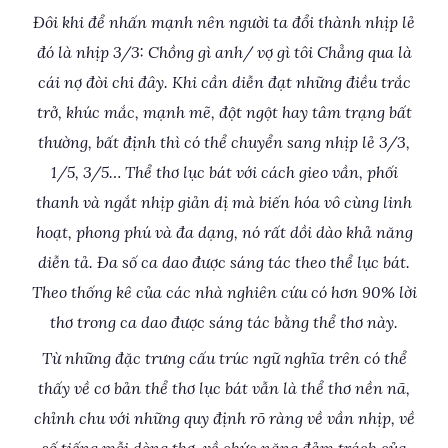
Đôi khi để nhấn mạnh nên người ta đổi thành nhịp lẻ
đó là nhịp 3/3: Chồng gì anh/ vợ gì tôi Chẳng qua là
cái nợ đòi chi đây. Khi cần diễn đạt những điều trắc
trở, khúc mắc, mạnh mẽ, đột ngột hay tâm trạng bất
thường, bất định thì có thể chuyển sang nhịp lẻ 3/3,
1/5, 3/5… Thể thơ lục bát với cách gieo vần, phối
thanh và ngắt nhịp giản dị mà biến hóa vô cùng linh
hoạt, phong phú và đa dạng, nó rất dồi dào khả năng
diễn tả. Đa số ca dao được sáng tác theo thể lục bát.
Theo thống kê của các nhà nghiên cứu có hơn 90% lời
thơ trong ca dao được sáng tác bằng thể thơ này.
Từ những đặc trưng cấu trúc ngữ nghĩa trên có thể
thấy về cơ bản thể thơ lục bát vẫn là thể thơ nền nã,
chỉnh chu với những quy định rõ ràng về vần nhịp, về