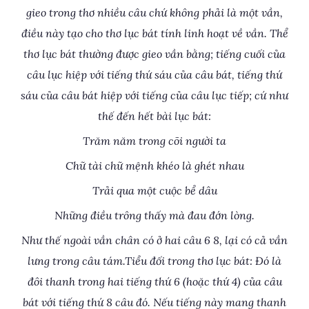
gieo trong thơ nhiều câu chứ không phải là một vần,
điều này tạo cho thơ lục bát tính linh hoạt về vần. Thể
thơ lục bát thường được gieo vần bằng; tiếng cuối của
câu lục hiệp với tiếng thứ sáu của câu bát, tiếng thứ
sáu của câu bát hiệp với tiếng của câu lục tiếp; cứ như
thế đến hết bài lục bát:
Trăm năm trong cõi người ta
Chữ tài chữ mệnh khéo là ghét nhau
Trải qua một cuộc bể dâu
Những điều trông thấy mà đau đớn lòng.
Như thế ngoài vần chân có ở hai câu 6 8, lại có cả vần
lưng trong câu tám.Tiểu đối trong thơ lục bát: Đó là
đôi thanh trong hai tiếng thứ 6 (hoặc thứ 4) của câu
bát với tiếng thứ 8 câu đó. Nếu tiếng này mang thanh