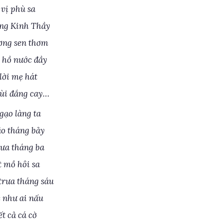
 vị phù sa
ng Kinh Thầy
ơng sen thơm
 hồ nước đầy
lời mẹ hát
ùi đắng cay…
gạo làng ta
o tháng bảy
ưa tháng ba
t mồ hôi sa
rưa tháng sáu
 như ai nấu
t cả cá cờ