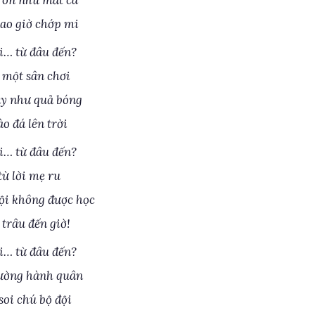
ròn như mắt cá
ao giờ chớp mi
i… từ đâu đến?
 một sân chơi
y như quả bóng
o đá lên trời
i… từ đâu đến?
từ lời mẹ ru
i không được học
 trâu đến giờ!
i… từ đâu đến?
ường hành quân
soi chú bộ đội