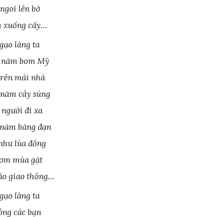
ngoi lên bờ
 xuống cấy…
gạo làng ta
 năm bom Mỹ
trên mái nhà
năm cây súng
 người đi xa
năm băng đạn
như lúa đồng
cơm mùa gặt
o giao thông…
gạo làng ta
ông các bạn