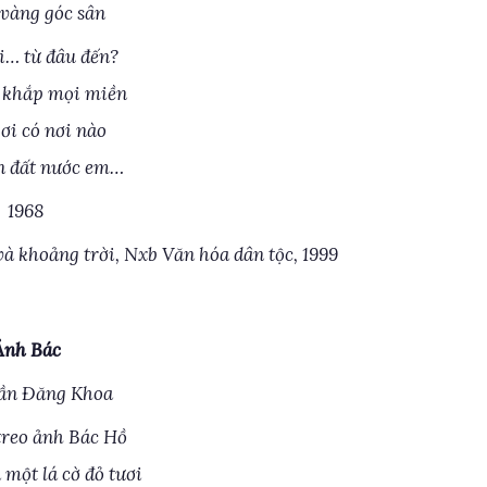
 vàng góc sân
i… từ đâu đến?
 khắp mọi miền
ơi có nơi nào
n đất nước em…
1968
à khoảng trời, Nxb Văn hóa dân tộc, 1999
Ảnh Bác
ần Đăng Khoa
reo ảnh Bác Hồ
 một lá cờ đỏ tươi