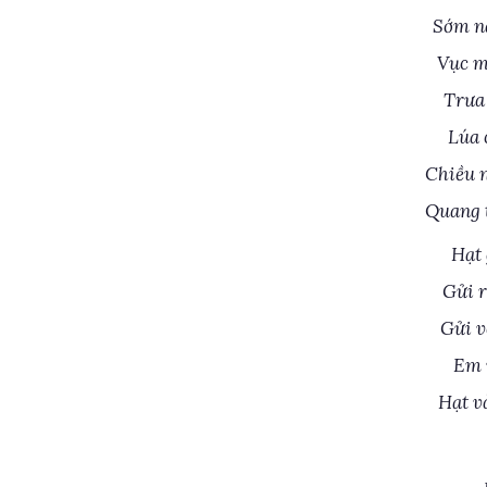
Sớm n
Vục m
Trưa 
Lúa 
Chiều 
Quang t
Hạt 
Gửi r
Gửi v
Em 
Hạt v