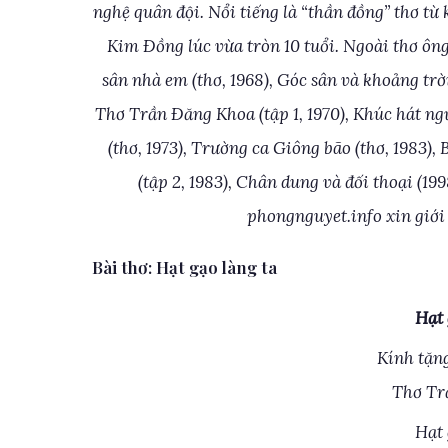
nghệ quân đội. Nổi tiếng là “thần đồng” thơ từ
Kim Ðồng lúc vừa tròn 10 tuổi. Ngoài thơ ôn
sân nhà em (thơ, 1968), Góc sân và khoảng trời
Thơ Trần Ðăng Khoa (tập 1, 1970), Khúc hát ng
(thơ, 1973), Trường ca Giông bão (thơ, 1983)
(tập 2, 1983), Chân dung và đối thoại (19
phongnguyet.info xin giới
Bài thơ: Hạt gạo làng ta
Hạt 
Kính tặn
Thơ Tr
Hạt 