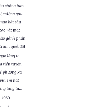
ào chống hạn
ẻ miệng gàu
nào bắt sâu
cao rát mặt
nào gánh phân
rành quết đất
gạo làng ta
a tiền tuyến
ề phương xa
vui em hát
àng làng ta…
1969