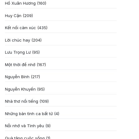
Hồ Xuân Hương
(160)
Huy Cận
(209)
Kết nối cảm xúc
(435)
Lời chúc hay
(204)
Lưu Trọng Lư
(95)
Một thời để nhớ
(167)
Nguyễn Bính
(217)
Nguyễn Khuyến
(95)
Nhà thơ nổi tiếng
(109)
Những bản tình ca bất tử
(4)
Nỗi nhớ và Tình yêu
(9)
Quà tặng cuôc sống
(1)