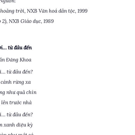
Nguồn:
khoảng trời, NXB Văn hoá dân tộc, 1999
p 2), NXB Giáo dục, 1989
i… từ đâu đến
ần Đăng Khoa
i… từ đâu đến?
 cánh rừng xa
ng như quả chín
 lên trước nhà
i… từ đâu đến?
n xanh diệu kỳ