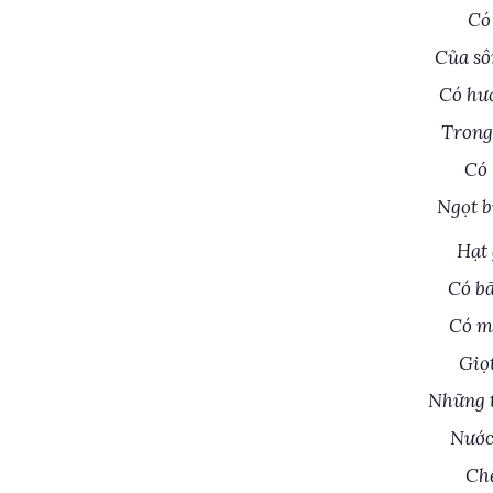
Có
Của sô
Có hư
Trong
Có 
Ngọt b
Hạt 
Có bã
Có m
Giọ
Những t
Nước
Chế