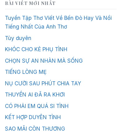
BÀI VIẾT MỚI NHẤT
Tuyển Tập Thơ Viết Về Bến Đò Hay Và Nổi
Tiếng Nhất Của Anh Thơ
Tùy duyên
KHÓC CHO KẺ PHỤ TÌNH
CHỌN SỰ AN NHÀN MÀ SỐNG
TIẾNG LÒNG MẸ
NỤ CƯỜI SAU PHÚT CHIA TAY
THUYỀN AI ĐÃ RA KHƠI
CÓ PHẢI EM QUÁ SI TÌNH
KẾT HỢP DUYÊN TÌNH
SAO MÃI CÒN THƯƠNG