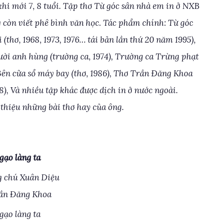
 khi mới 7, 8 tuổi. Tập thơ Từ góc sân nhà em in ở NXB
g còn viết phê bình văn học. Tác phẩm chính: Từ góc
 (thơ, 1968, 1973, 1976… tái bản lần thứ 20 năm 1995),
ười anh hùng (trường ca, 1974), Trường ca Trừng phạt
, Bên cửa sổ máy bay (thơ, 1986), Thơ Trần Ðăng Khoa
98), Và nhiều tập khác được dịch in ở nước ngoài.
 thiệu những bài thơ hay của ông.
gạo làng ta
g chú Xuân Diệu
ần Đăng Khoa
gạo làng ta