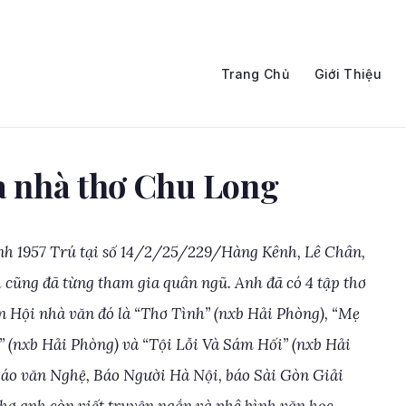
Trang Chủ
Giới Thiệu
ủa nhà thơ Chu Long
nh 1957 Trú tại số 14/2/25/229/Hàng Kênh, Lê Chân,
 cũng đã từng tham gia quân ngũ. Anh đã có 4 tập thơ
n Hội nhà văn đó là “Thơ Tình” (nxb Hải Phòng), “Mẹ
” (nxb Hải Phòng) và “Tội Lỗi Và Sám Hối” (nxb Hải
 báo văn Nghệ, Báo Người Hà Nội, báo Sài Gòn Giải