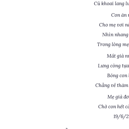
Củ khoai lang l
Con ăn 
Cho mẹ vơi nỗ
Nhìn nhang 
Trong lòng mẹ
Mắt già n
Lưng còng tựa
Bóng con 
Chẳng về thăm 
Mẹ già đơ
Chờ con hết c
19/6/2