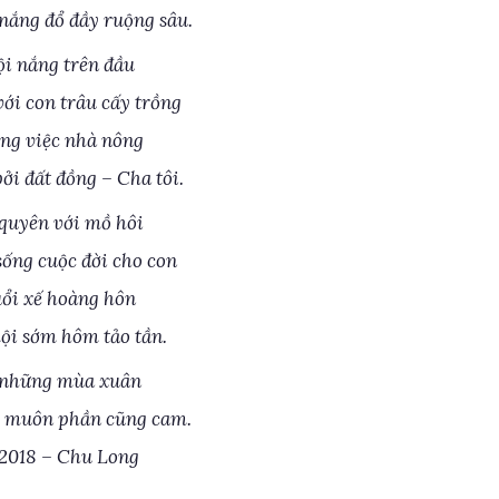
nắng đổ đầy ruộng sâu.
ội nắng trên đầu
với con trâu cấy trồng
ng việc nhà nông
ởi đất đồng – Cha tôi.
quyên với mồ hôi
sống cuộc đời cho con
uổi xế hoàng hôn
lội sớm hôm tảo tần.
 những mùa xuân
ổ muôn phần cũng cam.
2018 – Chu Long