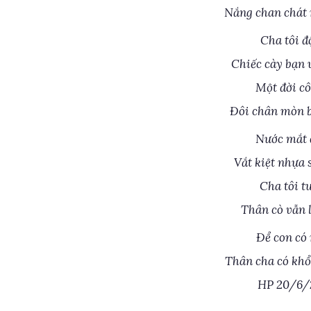
Nắng chan chát 
Cha tôi đ
Chiếc cày bạn 
Một đời cô
Đôi chân mòn b
Nước mắt 
Vắt kiệt nhựa 
Cha tôi t
Thân cò vẫn 
Để con có
Thân cha có kh
HP 20/6/