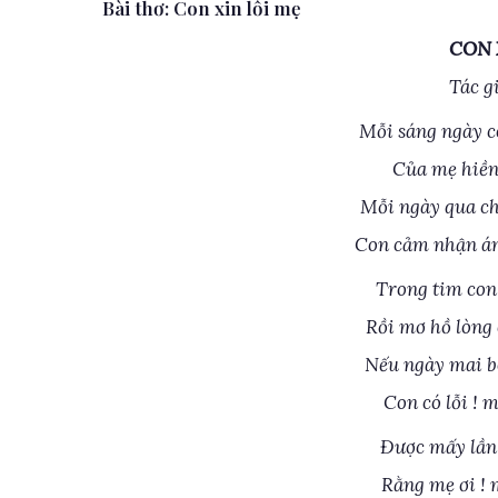
Bài thơ: Con xin lỗi mẹ
CON 
Tác g
Mỗi sáng ngày c
Của mẹ hiền
Mỗi ngày qua c
Con cảm nhận án
Trong tim con
Rồi mơ hồ lòng
Nếu ngày mai b
Con có lỗi ! 
Được mấy lần 
Rằng mẹ ơi ! 