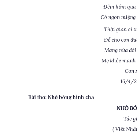
Đêm hôm qua m
Có ngon miệng 
Thời gian ơi 
Để cho con đư
Mang nửa đời 
Mẹ khỏe mạnh 
Con x
16/4/2
Bài thơ: Nhớ bóng hình cha
NHỚ BÓ
Tác g
( Viết Nhâ