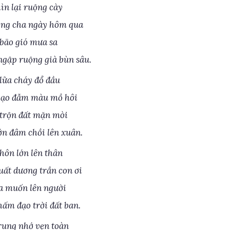
ìn lại ruộng cày
óng cha ngày hôm qua
bão gió mưa sa
gập ruộng già bùn sâu.
lửa cháy đổ đầu
gạo đẫm màu mồ hôi
trộn đất mặn mòi
ớn đâm chồi lên xuân.
hôn lớn lên thân
uất dương trần con ơi
a muốn lên người
hấm đạo trời đất ban.
rung nhớ vẹn toàn