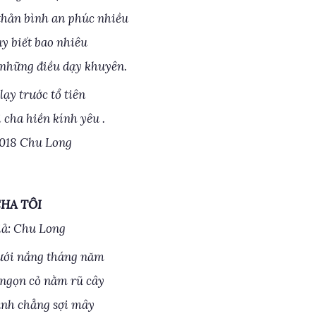
hản bình an phúc nhiều
ạy biết bao nhiêu
những điều dạy khuyên.
lạy trước tổ tiên
i cha hiền kính yêu .
018 Chu Long
HA TÔI
iả: Chu Long
ưới nắng tháng năm
ngọn cỏ nằm rũ cây
anh chẳng sợi mây