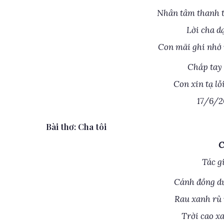
Nhân tâm thanh t
Lời cha d
Con mãi ghi nhớ 
Chắp tay 
Con xin tạ lỗ
17/6/2
Bài thơ: Cha tôi
C
Tác g
Cánh đồng d
Rau xanh rủ 
Trời cao x