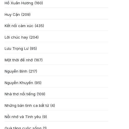
Hồ Xuân Hương
(160)
Huy Cận
(209)
Kết nối cảm xúc
(435)
Lời chúc hay
(204)
Lưu Trọng Lư
(95)
Một thời để nhớ
(167)
Nguyễn Bính
(217)
Nguyễn Khuyến
(95)
Nhà thơ nổi tiếng
(109)
Những bản tình ca bất tử
(4)
Nỗi nhớ và Tình yêu
(9)
Quà tặng cuôc sống
(1)