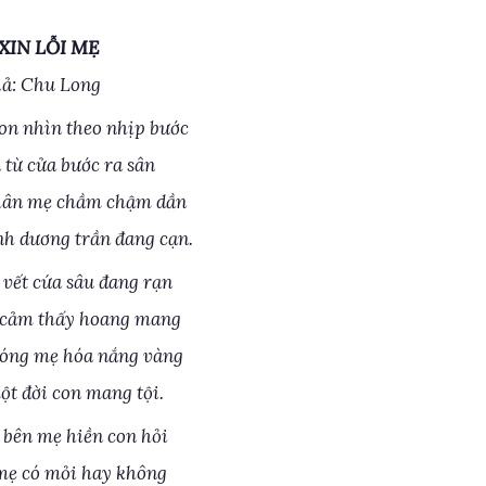
XIN LỖI MẸ
iả: Chu Long
on nhìn theo nhịp bước
 từ cửa bước ra sân
hân mẹ chầm chậm dần
h dương trần đang cạn.
 vết cứa sâu đang rạn
 cảm thấy hoang mang
óng mẹ hóa nắng vàng
một đời con mang tội.
bên mẹ hiền con hỏi
mẹ có mỏi hay không