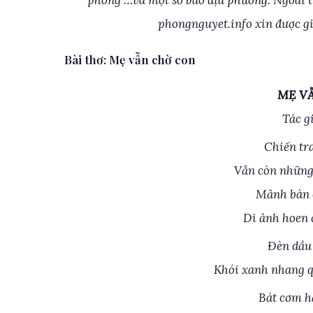
phóng …và một số báo địa phương. Ngoài t
phongnguyet.info xin được gi
Bài thơ: Mẹ vẫn chờ con
MẸ V
Tác g
Chiến tr
Vẫn còn những 
Mảnh bàn c
Di ảnh hoen 
Đèn dầu 
Khói xanh nhang q
Bát cơm h