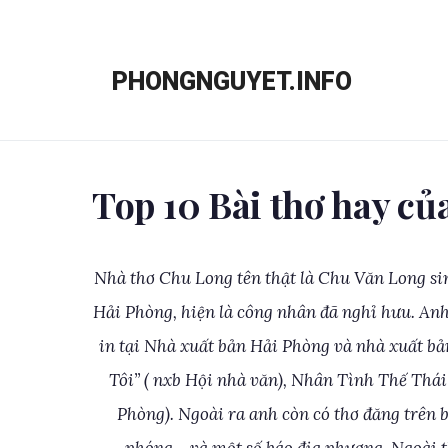
Chuyển
đến
PHONGNGUYET.INFO
nội
dung
Top 10 Bài thơ hay c
Nhà thơ Chu Long tên thật là Chu Văn Long si
Hải Phòng, hiện là công nhân đã nghỉ hưu. Anh
in tại Nhà xuất bản Hải Phòng và nhà xuất bả
Tôi” ( nxb Hội nhà văn), Nhân Tình Thế Thái
Phòng). Ngoài ra anh còn có thơ đăng trên