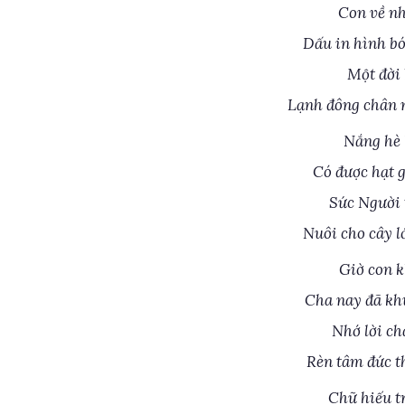
Con về nh
Dấu in hình b
Một đời 
Lạnh đông chân n
Nắng hè 
Có được hạt 
Sức Người 
Nuôi cho cây l
Giờ con k
Cha nay đã kh
Nhớ lời ch
Rèn tâm đức t
Chữ hiếu t