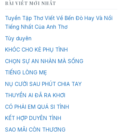
BÀI VIẾT MỚI NHẤT
Tuyển Tập Thơ Viết Về Bến Đò Hay Và Nổi
Tiếng Nhất Của Anh Thơ
Tùy duyên
KHÓC CHO KẺ PHỤ TÌNH
CHỌN SỰ AN NHÀN MÀ SỐNG
TIẾNG LÒNG MẸ
NỤ CƯỜI SAU PHÚT CHIA TAY
THUYỀN AI ĐÃ RA KHƠI
CÓ PHẢI EM QUÁ SI TÌNH
KẾT HỢP DUYÊN TÌNH
SAO MÃI CÒN THƯƠNG