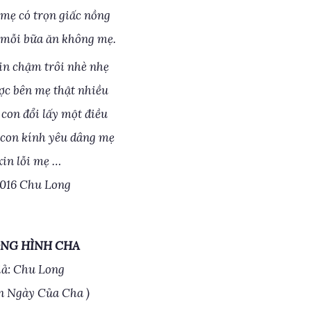
ẹ có trọn giấc nồng
mỗi bữa ăn không mẹ.
xin chậm trôi nhè nhẹ
ợc bên mẹ thật nhiều
con đổi lấy một điều
con kính yêu dâng mẹ
in lỗi mẹ …
016 Chu Long
NG HÌNH CHA
iả: Chu Long
n Ngày Của Cha )