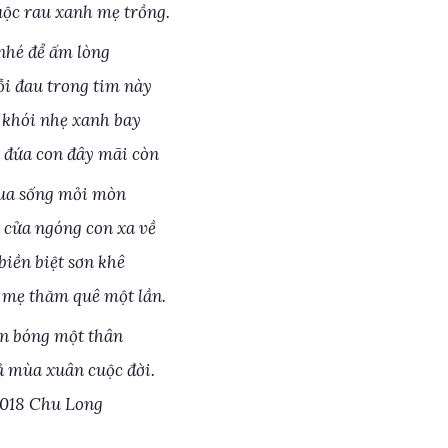
uộc rau xanh mẹ trồng.
nhé để ấm lòng
i đau trong tim này
khói nhẹ xanh bay
 đứa con đây mãi còn
ua sống mỏi mòn
 cửa ngóng con xa về
biền biệt sơn khê
mẹ thăm quê một lần.
n bóng một thân
ả mùa xuân cuộc đời.
018 Chu Long