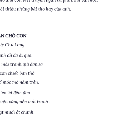
hơ anh còn viết truyện ngắn và phê bình văn học.
ới thiệu những bài thơ hay của anh.
ẪN CHỜ CON
iả: Chu Long
anh dù đã đi qua
mái tranh già đơn sơ
on chiếc ban thờ
ố mốc mờ nằm trên.
leo lét đêm đen
uện vàng nền mái tranh .
ạt muối ớt chanh