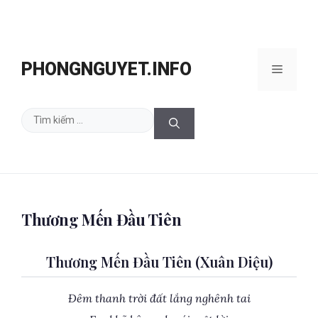
Chuyển
đến
PHONGNGUYET.INFO
Menu
nội
dung
Tìm
kiếm
cho:
Thương Mến Đầu Tiên
Thương Mến Đầu Tiên (Xuân Diệu)
Đêm thanh trời đất lắng nghênh tai