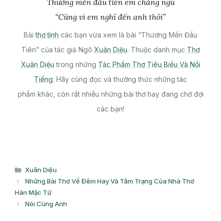
Thương mến đầu tiên em chẳng ngủ
“Cũng vì em nghĩ đến anh thôi”
Bài
thơ tình
các bạn vừa xem là bài “Thương Mến Đầu
Tiên” của tác giả Ngô
Xuân Diệu
. Thuộc danh mục
Thơ
Xuân Diệu
trong những
Tác Phẩm Thơ Tiêu Biểu Và Nổi
Tiếng
. Hãy cùng đọc và thưởng thức những tác
phẩm khác, còn rất nhiều những bài thơ hay đang chờ đợi
các bạn!
Danh
Xuân Diệu
mục
Những Bài Thơ Về Đêm Hay Và Tâm Trạng Của Nhà Thơ
Hàn Mặc Tử
Nói Cùng Anh