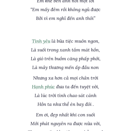
Em khẽ bên anh nói một lời
“Em mấy đêm rồi không ngủ được
Bởi vì em nghĩ đến anh thôi”
Tình yêu
là bữa tiệc muôn ngon,
Là suối trong xanh tắm mát hồn,
Là gió trên buồm căng phấp phới,
Là mây thương mến ấp đầu non
Nhưng xa hơn cả mọi chân trời
Hạnh phúc
đưa ta đến tuyệt vời,
Là lúc trời tình chao sát cánh
Hồn ta như thể én bay đôi .
Em ơi, đẹp nhất khi con suối
Mới phát nguyên ra được nửa vời,