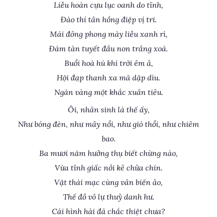
Liễu hoàn cựu lục oanh do tĩnh,
Đào thí tân hồng điệp vị tri.
Mái đông phong mày liễu xanh rì,
Đám tàn tuyết đầu non trắng xoá.
Buổi hoà hú khí trời êm ả,
Hội đạp thanh xa mã dập dìu.
Ngàn vàng một khắc xuân tiêu.
Ôi, nhân sinh là thế ấy,
Như bóng đèn, như mây nổi, như gió thổi, như chiêm
bao.
Ba mươi năm hưởng thụ biết chừng nào,
Vừa tỉnh giấc nồi kê chửa chín.
Vật thái mạc cùng vân biến ảo,
Thế đồ vô lự thuỷ danh hư.
Cái hình hài đã chắc thiệt chưa?