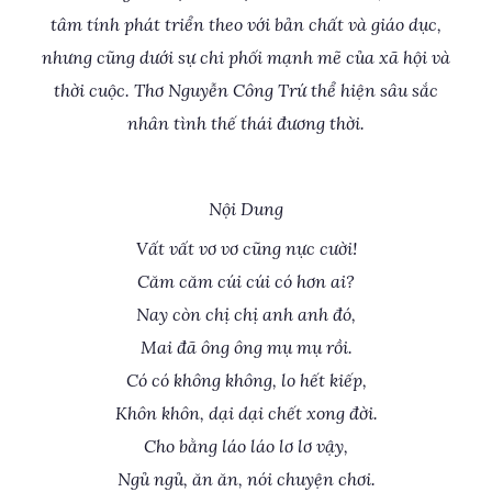
tâm tính phát triển theo với bản chất và giáo dục,
nhưng cũng dưới sự chi phối mạnh mẽ của xã hội và
thời cuộc. Thơ Nguyễn Công Trứ thể hiện sâu sắc
nhân tình thế thái đương thời.
Nội Dung
Vất vất vơ vơ cũng nực cười!
Căm căm cúi cúi có hơn ai?
Nay còn chị chị anh anh đó,
Mai đã ông ông mụ mụ rồi.
Có có không không, lo hết kiếp,
Khôn khôn, dại dại chết xong đời.
Cho bằng láo láo lơ lơ vậy,
Ngủ ngủ, ăn ăn, nói chuyện chơi.