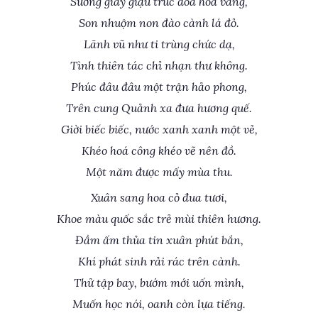
Sương giày giậu trúc đóa hoa vàng,
Son nhuộm non đào cành lá đỏ.
Lãnh vũ như ti trùng chức dạ,
Tình thiên tác chỉ nhạn thư không.
Phúc đâu đâu một trận hảo phong,
Trên cung Quảnh xa đưa hương quế.
Giời biếc biếc, nước xanh xanh một vẻ,
Khéo hoá công khéo vẽ nên đồ.
Một năm được mấy mùa thu.
Xuân sang hoa cỏ đua tươi,
Khoe màu quốc sắc trẻ mùi thiên hương.
Đầm ấm thủa tin xuân phút bắn,
Khí phát sinh rải rác trên cành.
Thử tập bay, bướm mới uốn mình,
Muốn học nói, oanh còn lựa tiếng.