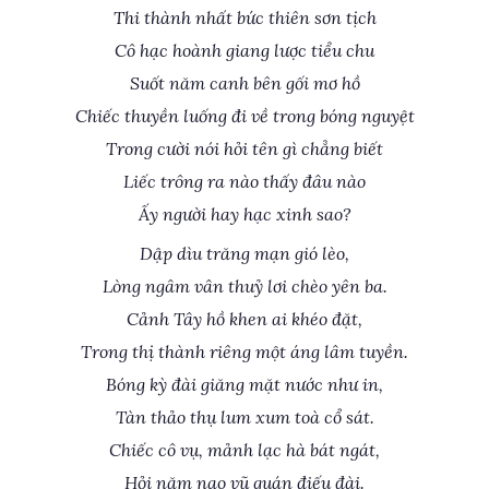
Thi thành nhất bức thiên sơn tịch
Cô hạc hoành giang lược tiểu chu
Suốt năm canh bên gối mơ hồ
Chiếc thuyền luống đi về trong bóng nguyệt
Trong cười nói hỏi tên gì chẳng biết
Liếc trông ra nào thấy đâu nào
Ấy người hay hạc xinh sao?
Dập dìu trăng mạn gió lèo,
Lòng ngâm vân thuỷ lơi chèo yên ba.
Cảnh Tây hồ khen ai khéo đặt,
Trong thị thành riêng một áng lâm tuyền.
Bóng kỳ đài giăng mặt nước như in,
Tàn thảo thụ lum xum toà cổ sát.
Chiếc cô vụ, mảnh lạc hà bát ngát,
Hỏi năm nao vũ quán điếu đài.