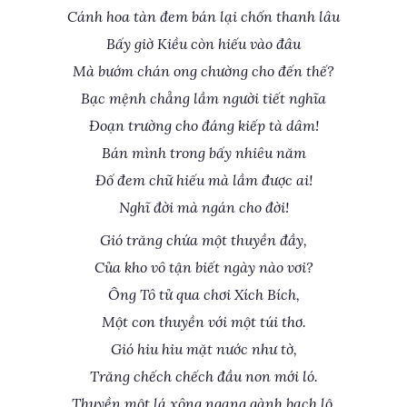
Cánh hoa tàn đem bán lại chốn thanh lâu
Bấy giờ Kiều còn hiếu vào đâu
Mà bướm chán ong chường cho đến thế?
Bạc mệnh chẳng lầm người tiết nghĩa
Đoạn trường cho đáng kiếp tà dâm!
Bán mình trong bấy nhiêu năm
Đố đem chữ hiếu mà lầm được ai!
Nghĩ đời mà ngán cho đời!
Gió trăng chứa một thuyền đầy,
Của kho vô tận biết ngày nào vơi?
Ông Tô tử qua chơi Xích Bích,
Một con thuyền với một túi thơ.
Gió hiu hiu mặt nước như tờ,
Trăng chếch chếch đầu non mới ló.
Thuyền một lá xông ngang gành bạch lộ,