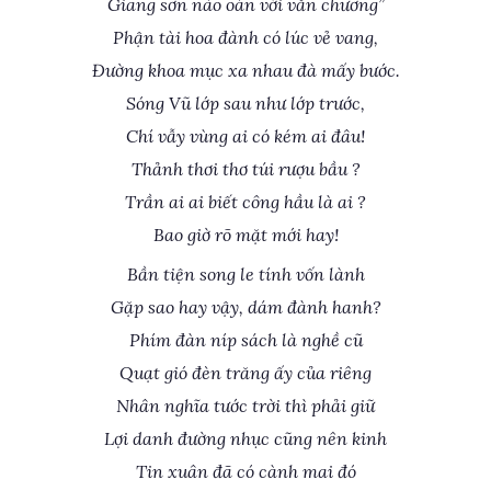
Giang sơn nào oán với văn chương”
Phận tài hoa đành có lúc vẻ vang,
Đường khoa mục xa nhau đà mấy bước.
Sóng Vũ lớp sau như lớp trước,
Chí vẫy vùng ai có kém ai đâu!
Thảnh thơi thơ túi rượu bầu ?
Trần ai ai biết công hầu là ai ?
Bao giờ rõ mặt mới hay!
Bần tiện song le tính vốn lành
Gặp sao hay vậy, dám đành hanh?
Phím đàn níp sách là nghề cũ
Quạt gió đèn trăng ấy của riêng
Nhân nghĩa tước trời thì phải giữ
Lợi danh đường nhục cũng nên kinh
Tin xuân đã có cành mai đó