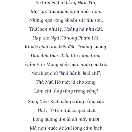
So tam kiệt ai bằng Hàn Tín,
Một tay thu muôn dặm nước non.
Những ngờ rằng khoán sắt thư son,
Thái sơn như lệ, Hoàng hà như đái.
Hạp tảo Ngũ Hồ song Phạm Lãi,
Khước giao tam kiệt độc Trương Lương.
Đau đớn thay điểu tận cung tàng,
Đầm Vân Mộng phải mắc mưu con trẻ.
Nếu biết chữ “khả hành, khả chỉ”,
Thà Ngũ Hồ một lá cho xong.
Làm chi lúng túng trong vòng!
Sông Xích Bích vừng trăng vằng vặc
Thầy Tô tìm thú cũ qua chơi
Bóng quang âm là đã mấy mươi
Mà non nước dễ xui lòng cảm kích