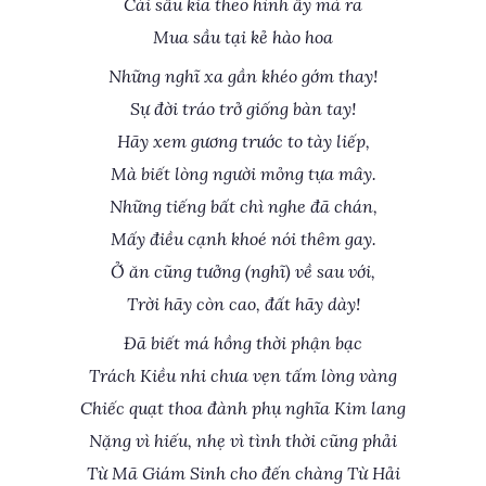
Cái sầu kia theo hình ấy mà ra
Mua sầu tại kẻ hào hoa
Những nghĩ xa gần khéo gớm thay!
Sự đời tráo trở giống bàn tay!
Hãy xem gương trước to tày liếp,
Mà biết lòng người mỏng tựa mây.
Những tiếng bất chì nghe đã chán,
Mấy điều cạnh khoé nói thêm gay.
Ở ăn cũng tưởng (nghĩ) về sau với,
Trời hãy còn cao, đất hãy dày!
Đã biết má hồng thời phận bạc
Trách Kiều nhi chưa vẹn tấm lòng vàng
Chiếc quạt thoa đành phụ nghĩa Kim lang
Nặng vì hiếu, nhẹ vì tình thời cũng phải
Từ Mã Giám Sinh cho đến chàng Từ Hải