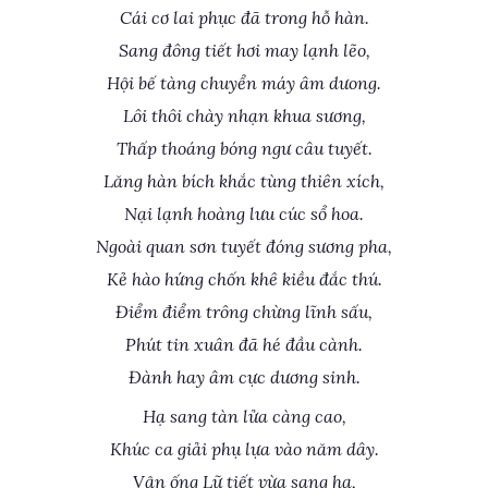
Cái cơ lai phục đã trong hỗ hàn.
Sang đông tiết hơi may lạnh lẽo,
Hội bế tàng chuyển máy âm dưong.
Lôi thôi chày nhạn khua sương,
Thấp thoáng bóng ngư câu tuyết.
Lăng hàn bích khắc tùng thiên xích,
Nại lạnh hoàng lưu cúc sổ hoa.
Ngoài quan sơn tuyết đóng sương pha,
Kẻ hào hứng chốn khê kiều đắc thú.
Điểm điểm trông chừng lĩnh sấu,
Phút tin xuân đã hé đầu cành.
Đành hay âm cực dương sinh.
Hạ sang tàn lửa càng cao,
Khúc ca giải phụ lựa vào năm dây.
Vận ống Lữ tiết vừa sang hạ,