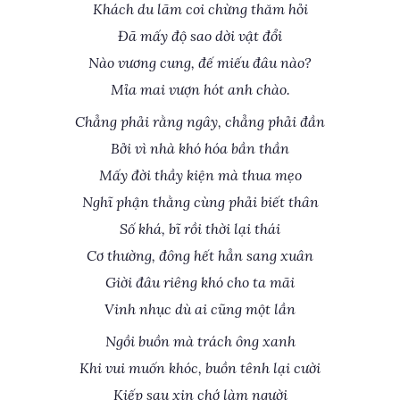
Khách du lãm coi chừng thăm hỏi
Đã mấy độ sao dời vật đổi
Nào vương cung, đế miếu đâu nào?
Mỉa mai vượn hót anh chào.
Chẳng phải rằng ngây, chẳng phải đần
Bởi vì nhà khó hóa bần thần
Mấy đời thầy kiện mà thua mẹo
Nghĩ phận thằng cùng phải biết thân
Số khá, bĩ rồi thời lại thái
Cơ thường, đông hết hẳn sang xuân
Giời đâu riêng khó cho ta mãi
Vinh nhục dù ai cũng một lần
Ngồi buồn mà trách ông xanh
Khi vui muốn khóc, buồn tênh lại cười
Kiếp sau xin chớ làm người