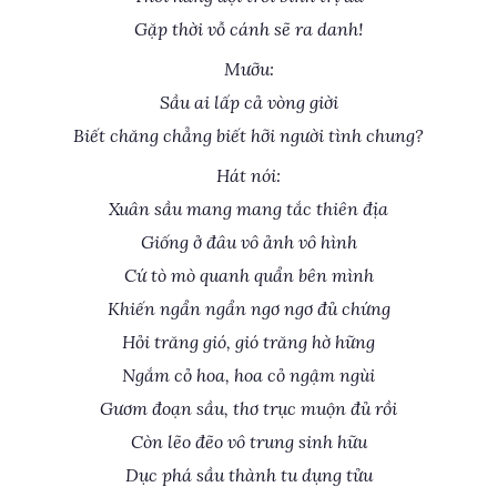
Gặp thời vỗ cánh sẽ ra danh!
Mưỡu:
Sầu ai lấp cả vòng giời
Biết chăng chẳng biết hỡi người tình chung?
Hát nói:
Xuân sầu mang mang tắc thiên địa
Giống ở đâu vô ảnh vô hình
Cứ tò mò quanh quẩn bên mình
Khiến ngẩn ngẩn ngơ ngơ đủ chứng
Hỏi trăng gió, gió trăng hờ hững
Ngắm cỏ hoa, hoa cỏ ngậm ngùi
Gươm đoạn sầu, thơ trục muộn đủ rồi
Còn lẽo đẽo vô trung sinh hữu
Dục phá sầu thành tu dụng tửu