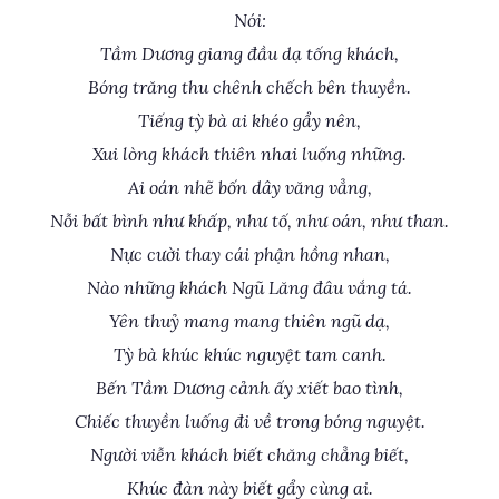
Nói:
Tầm Dương giang đầu dạ tống khách,
Bóng trăng thu chênh chếch bên thuyền.
Tiếng tỳ bà ai khéo gẩy nên,
Xui lòng khách thiên nhai luống những.
Ai oán nhẽ bốn dây văng vẳng,
Nỗi bất bình như khấp, như tố, như oán, như than.
Nực cười thay cái phận hồng nhan,
Nào những khách Ngũ Lăng đâu vắng tá.
Yên thuỷ mang mang thiên ngũ dạ,
Tỳ bà khúc khúc nguyệt tam canh.
Bến Tầm Dương cảnh ấy xiết bao tình,
Chiếc thuyền luống đi về trong bóng nguyệt.
Người viễn khách biết chăng chẳng biết,
Khúc đàn này biết gẩy cùng ai.