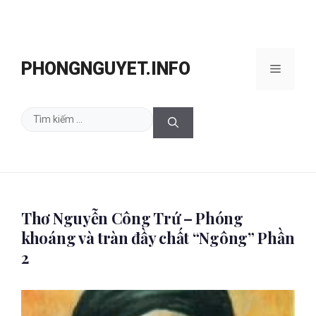
Chuyển
đến
PHONGNGUYET.INFO
Menu
nội
dung
Tìm
kiếm
cho:
Thơ Nguyễn Công Trứ – Phóng
khoáng và tràn đầy chất “Ngông” Phần
2