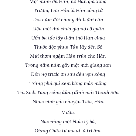
Một mình ơn Hán, nợ Hàn giả xong
Trương Lưu Hầu là Hàn công tử
Dõi năm đời chung đỉnh đai cân
Liều một dùi chưa giả nợ cố quân
Uốn ba tấc lấy thân thờ Hán chúa
Thuốc độc phun Tần lây đến Sở
Mùi thơm ngậm Hán trún cho Hàn
Trong năm năm gây một mối giang san
Đền nợ trước ơn sau đều vẹn xóng
Tràng phú quí xem bằng mây mỏng
Túi Xích Tùng riêng đủng đỉnh mái Thanh Sơn
Nhục vinh gác chuyện Tiêu, Hàn
Mưỡu:
Não nùng một khúc tỳ bà,
Giang Châu tư mã ai là tri âm.