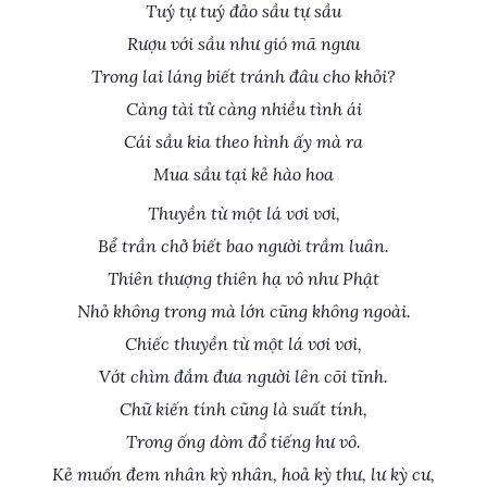
Tuý tự tuý đảo sầu tự sầu
Rượu với sầu như gió mã ngưu
Trong lai láng biết tránh đâu cho khỏi?
Càng tài tử càng nhiều tình ái
Cái sầu kia theo hình ấy mà ra
Mua sầu tại kẻ hào hoa
Thuyền từ một lá vơi vơi,
Bể trần chở biết bao người trầm luân.
Thiên thượng thiên hạ vô như Phật
Nhỏ không trong mà lớn cũng không ngoài.
Chiếc thuyền từ một lá vơi vơi,
Vớt chìm đắm đưa người lên cõi tĩnh.
Chữ kiến tính cũng là suất tính,
Trong ống dòm đổ tiếng hư vô.
Kẻ muốn đem nhân kỳ nhân, hoả kỳ thư, lư kỳ cư,