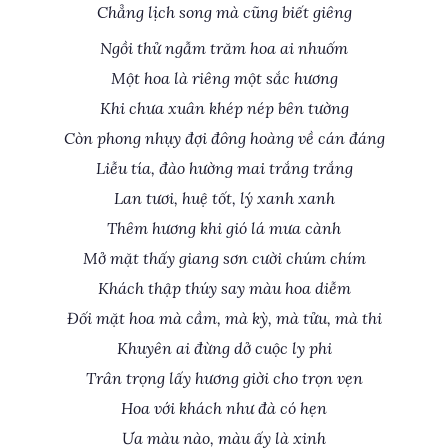
Chẳng lịch song mà cũng biết giêng
Ngồi thử ngẫm trăm hoa ai nhuốm
Một hoa là riêng một sắc hương
Khi chưa xuân khép nép bên tường
Còn phong nhụy đợi đông hoàng về cán đáng
Liễu tía, đào hường mai trắng trắng
Lan tươi, huệ tốt, lý xanh xanh
Thêm hương khi gió lá mưa cành
Mở mặt thấy giang sơn cười chúm chím
Khách thập thúy say màu hoa diễm
Đối mặt hoa mà cầm, mà kỳ, mà tửu, mà thi
Khuyên ai đừng dở cuộc ly phi
Trân trọng lấy hương giời cho trọn vẹn
Hoa với khách như đà có hẹn
Ưa màu nào, màu ấy là xinh