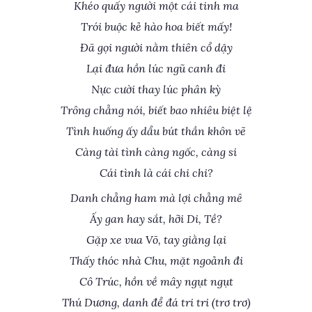
Khéo quấy người một cái tinh ma
Trói buộc kẻ hào hoa biết mấy!
Đã gọi người nằm thiên cổ dậy
Lại đưa hồn lúc ngũ canh đi
Nực cười thay lúc phân kỳ
Trông chẳng nói, biết bao nhiêu biệt lệ
Tình huống ấy dẩu bút thần khôn vẽ
Càng tài tình càng ngốc, càng si
Cái tình là cái chi chi?
Danh chẳng ham mà lợi chẳng mê
Ấy gan hay sắt, hỡi Di, Tề?
Gặp xe vua Võ, tay giằng lại
Thấy thóc nhà Chu, mặt ngoảnh đi
Cô Trúc, hồn về mây ngụt ngụt
Thú Dương, danh để đá tri tri (trơ trơ)