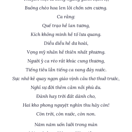
Buông chèo hoa len lỏi chốn sơn cương.
Ca rằng:
Quế trạo hề lan tương,
Kích không minh hề tố lưu quang.
Diểu diểu hề dư hoài,
Vọng mỹ nhân hề thiên nhất phương.
Người ỷ ca réo rắt khúc cung thương,
Tiếng tiêu lẫn tiếng ca vang đáy nước.
Sực nhớ kẻ quay ngọn giáo vịnh câu thơ thuở trước,
Nghĩ sự đời thêm cảm nỗi phù du.
Đành hay trời đất dành cho,
Hai kho phong nguyệt nghìn thu hãy còn!
Còn trời, còn nước, còn non.
Năm năm uốn lưỡi trong màn