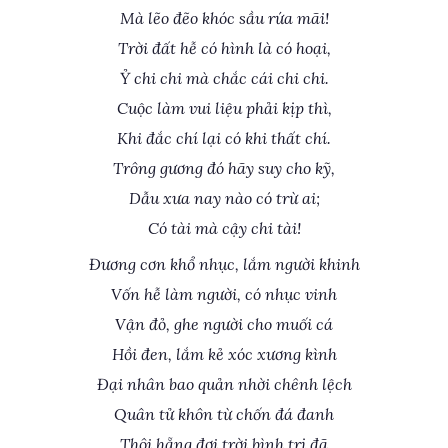
Mà lẽo đẽo khóc sầu rứa mãi!
Trời đất hễ có hình là có hoại,
Ỷ chi chi mà chắc cái chi chi.
Cuộc làm vui liệu phải kịp thì,
Khi đắc chí lại có khi thất chí.
Trông gương đó hãy suy cho kỹ,
Dẫu xưa nay nào có trừ ai;
Có tài mà cậy chi tài!
Đương cơn khổ nhục, lắm người khinh
Vốn hễ làm người, có nhục vinh
Vận đỏ, ghe người cho muối cá
Hồi đen, lắm kẻ xóc xương kình
Đại nhân bao quản nhời chênh lệch
Quân tử khôn từ chốn đá đanh
Thôi hẵng đợi trời bình trị đã