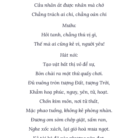
Cầu nhân ắt được nhân mà chớ
Chẳng trách ai chi, chẳng oán chi
Mưỡu:
Hôi tanh, chẳng thú vị gì,
Thế mà ai cũng kẻ vì, người yêu!
Hát nói:
Tạo vật bất thị vô để sự,
Bòn chài ra một thứ quấy chơi.
Đủ vuông tròn tượng Đất, tượng Trời,
Khẳm hoạ phúc, nguy, yên, tử, hoạt.
Chốn kim môn, nơi tử thất,
Mặc phao tuồng, không kẻ phòng nhàn.
Đương om sòm chớp giật, sấm ran,
Nghe xốc xách, lại gió hoà mưa ngọt.