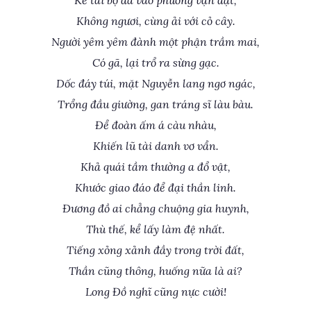
Kẻ tài bộ đã vào phương vận đạt,
Không ngươi, cùng ải với cỏ cây.
Người yêm yêm đành một phận trầm mai,
Có gã, lại trổ ra sừng gạc.
Dốc đáy túi, mặt Nguyễn lang ngơ ngác,
Trổng đầu giường, gan tráng sĩ làu bàu.
Để đoàn ấm á càu nhàu,
Khiến lũ tài danh vơ vẩn.
Khả quái tầm thường a đổ vật,
Khước giao đáo để đại thần linh.
Đương đồ ai chẳng chuộng gia huynh,
Thù thế, kể lấy làm đệ nhất.
Tiếng xỏng xảnh đầy trong trời đất,
Thần cũng thông, huống nữa là ai?
Long Đồ nghĩ cũng nực cười!