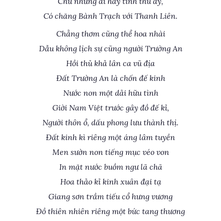
Chứ những ai hay tình thú ấy,
Có chăng Bành Trạch với Thanh Liên.
Chẳng thơm cũng thể hoa nhài
Dẫu không lịch sự cũng người Trường An
Hồi thủ khả lân ca vũ địa
Đất Trường An là chốn đế kinh
Nước non một dải hữu tình
Giời Nam Việt trước gây đồ đế kỉ,
Người thôn ổ, dấu phong lưu thành thị.
Đất kinh kì riêng một áng lâm tuyền
Men sườn non tiếng mục véo von
In mặt nước buồm ngư lã chã
Hoa thảo kỉ kinh xuân đại tạ
Giang sơn trầm tiếu cổ hưng vương
Đồ thiên nhiên riêng một bức tang thương