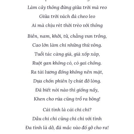
Làm cây thông đứng giữa trời mà reo
Giữa trời vách đá cheo leo
Ai mà chịu rét thời trèo với thông
Biền, nam, khởi, tử, chẳng vun trồng,
Cao lớn làm chi những thứ vông.
Tuổi tác càng già, già xốp xáp,
Ruột gan không có, có gai chông.
Ra tài lương đống không nên mặt,
Dựa chốn phiên ly chút đỡ lòng.
Đã biết nòi nào thì giống nấy,
Khen cho rứa cũng trổ ra bông!
Cái tình là cái chi chi?
Dẫu chi chi cũng chi chi với tình
Đa tình là dở, đã mắc vào đố gỡ cho ra!