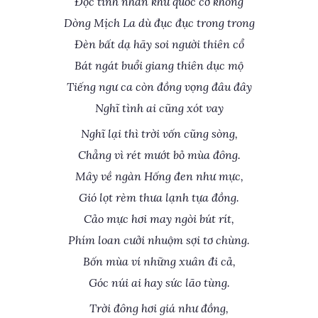
Độc tỉnh nhân khứ quốc cơ không
Dòng Mịch La dù đục đục trong trong
Đèn bất dạ hãy soi người thiên cổ
Bát ngát buổi giang thiên dục mộ
Tiếng ngư ca còn đồng vọng đâu đây
Nghĩ tình ai cũng xót vay
Nghĩ lại thì trời vốn cũng sòng,
Chẳng vì rét mướt bỏ mùa đông.
Mây về ngàn Hống đen như mực,
Gió lọt rèm thưa lạnh tựa đồng.
Cảo mực hơi may ngòi bút rít,
Phím loan cưởi nhuộm sợi tơ chùng.
Bốn mùa ví những xuân đi cả,
Góc núi ai hay sức lão tùng.
Trời đông hơi giá như đồng,