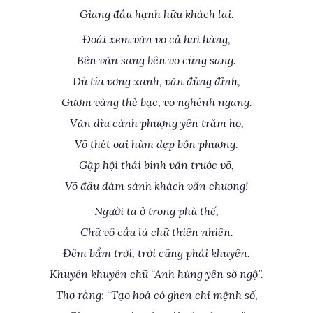
Giang đầu hạnh hữu khách lai.
Đoái xem văn võ cả hai hàng,
Bên văn sang bên võ cũng sang.
Dù tía vơng xanh, văn đủng đỉnh,
Gươm vàng thẻ bạc, võ nghênh ngang.
Văn dìu cánh phượng yên trăm họ,
Võ thét oai hùm dẹp bốn phương.
Gặp hội thái bình văn trước võ,
Võ đâu dám sánh khách văn chương!
Người ta ở trong phù thế,
Chữ vô cầu là chữ thiên nhiên.
Đêm bẩm trời, trời cũng phải khuyên.
Khuyên khuyên chữ “Anh hùng yên sở ngộ”.
Thơ rằng: “Tạo hoá có ghen chi mệnh số,