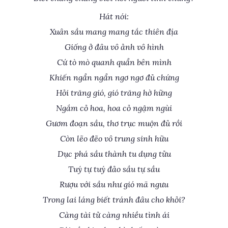
Hát nói:
Xuân sầu mang mang tắc thiên địa
Giống ở đâu vô ảnh vô hình
Cứ tò mò quanh quẩn bên mình
Khiến ngẩn ngẩn ngơ ngơ đủ chứng
Hỏi trăng gió, gió trăng hờ hững
Ngắm cỏ hoa, hoa cỏ ngậm ngùi
Gươm đoạn sầu, thơ trục muộn đủ rồi
Còn lẽo đẽo vô trung sinh hữu
Dục phá sầu thành tu dụng tửu
Tuý tự tuý đảo sầu tự sầu
Rượu với sầu như gió mã ngưu
Trong lai láng biết tránh đâu cho khỏi?
Càng tài tử càng nhiều tình ái