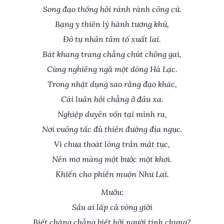
Song đạo thống hỏi rành rành công cứ.
Bạng y thiên lý hành tương khứ,
Đô tự nhân tâm tố xuất lai.
Bát khang trang chẳng chút chông gai,
Cùng nghiêng ngả một dòng Hà Lạc.
Trong nhật dụng sao rằng đạo khác,
Cái luân hồi chẳng ở đâu xa.
Nghiệp duyên vốn tại mình ra,
Nơi vuông tấc đủ thiên đường địa ngục.
Vì chưa thoát lòng trần mắt tục,
Nên mơ màng một bước một khơi.
Khiến cho phiền muộn Như Lai.
Mưỡu:
Sầu ai lấp cả vòng giời
Biết chăng chẳng biết hỡi người tình chung?