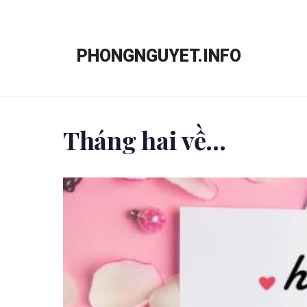
Chuyển
đến
PHONGNGUYET.INFO
nội
dung
Tháng hai về…