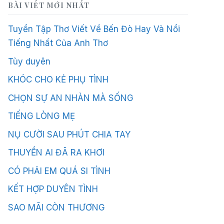
BÀI VIẾT MỚI NHẤT
Tuyển Tập Thơ Viết Về Bến Đò Hay Và Nổi
Tiếng Nhất Của Anh Thơ
Tùy duyên
KHÓC CHO KẺ PHỤ TÌNH
CHỌN SỰ AN NHÀN MÀ SỐNG
TIẾNG LÒNG MẸ
NỤ CƯỜI SAU PHÚT CHIA TAY
THUYỀN AI ĐÃ RA KHƠI
CÓ PHẢI EM QUÁ SI TÌNH
KẾT HỢP DUYÊN TÌNH
SAO MÃI CÒN THƯƠNG