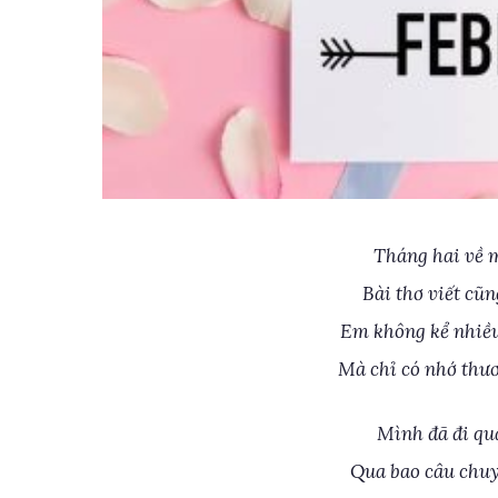
Tháng hai về m
Bài thơ viết cũ
Em không kể nhiều
Mà chỉ có nhớ thươ
Mình đã đi qu
Qua bao câu chuy