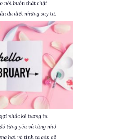
o nỗi buồn thắt chặt
ẫn da diết những suy tư.
gợi nhắc kẻ tương tư
đó từng yêu và từng nhớ
ng hai vô tình ta gặp gỡ