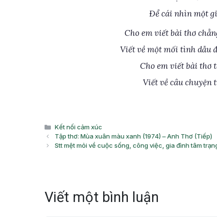
Để cái nhìn một gi
Cho em viết bài thơ chẳn
Viết về một mối tình dẫu 
Cho em viết bài thơ 
Viết về câu chuyện 
Danh
Kết nối cảm xúc
mục
Tập thơ: Mùa xuân màu xanh (1974) – Anh Thơ (Tiếp)
Stt mệt mỏi về cuộc sống, công việc, gia đình tâm trạn
Viết một bình luận