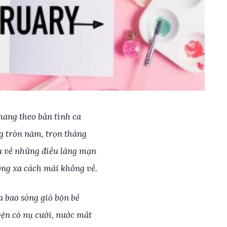
ang theo bản tình ca
ng tròn năm, trọn tháng
 về những điều lãng mạn
ng xa cách mãi không về.
a bao sóng gió bộn bề
ện có nụ cười, nước mắt