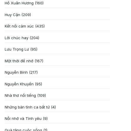
Hồ Xuân Hương
(160)
Huy Cận
(209)
Kết nối cảm xúc
(435)
Lời chúc hay
(204)
Lưu Trọng Lư
(95)
Một thời để nhớ
(167)
Nguyễn Bính
(217)
Nguyễn Khuyến
(95)
Nhà thơ nổi tiếng
(109)
Những bản tình ca bất tử
(4)
Nỗi nhớ và Tình yêu
(9)
Quà tặng cuôc sống
(1)