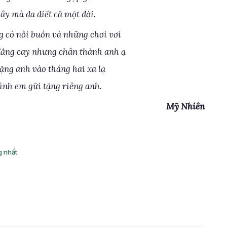
ây mà da diết cả một đời.
g có nỗi buồn và những chơi vơi
đắng cay nhưng chân thành anh ạ
tặng anh vào tháng hai xa lạ
tình em gửi tặng riêng anh.
Mỹ Nhiên
g nhất