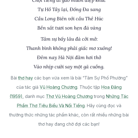
Chợt tiếng ai gào muôn điệp khúc
Tự Hồ Tây lại, Đống Đa sang
Cầu Long Biên với cầu Thê Húc
Bền sắt tươi son hẹn đá vàng
Tâm sự bấy lâu đà cởi mở:
Thanh bình không phải giấc mơ xuông!
Đêm nay Hà Nội đằm hơi thở
Vào nhịp cười say một gã cuồng.
Bài
thơ hay
các bạn vừa xem là bài “Tâm Sự Phố Phường”
của tác giả
Vũ Hoàng Chương
. Thuộc tập
Hoa Đăng
(1959)
, danh mục
Thơ Vũ Hoàng Chương
trong
Những Tác
Phẩm Thơ Tiêu Biểu Và Nổi Tiếng
. Hãy cùng đọc và
thưởng thức những tác phẩm khác, còn rất nhiều những bài
thơ hay đang chờ đợi các bạn!