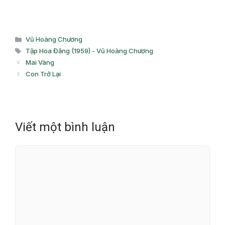
Danh
Vũ Hoàng Chương
mục
Thẻ
Tập Hoa Đăng (1959) - Vũ Hoàng Chương
Mai Vàng
Con Trở Lại
Viết một bình luận
Bình
luận