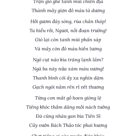
Trận gió ghê tanh mùi chiến địa
Thành mây giợn đỏ máu tà dương
Hỡi gươm đáy sóng, rùa chân tháp!
Ta hiểu rồi, Ngươi, nỗi đoạn trường!
Gió lại còn tanh mùi phấn sáp
Và mây còn đỏ máu hiền lương
Ngõ cụt nào kia trăng lạnh lắm?
Ngã ba này nữa xám màu sương!
Thanh bình cõi ấy xa nghìn dặm
Gạch ngói nằm rên rỉ vết thương
Từng con mắt gỗ hoen giòng lệ
Tiếng khóc thầm dâng mỗi nách tường
Đá cũng nhàu gan bia Tiến Sĩ
Cây vườn Bách Thảo tóc phai hương