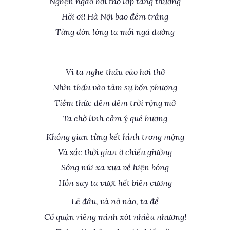
Nghẹn ngào hơi thở lớp tang thương
Hỡi ơi! Hà Nội bao đêm trắng
Từng đón lòng ta mỗi ngả đường
Vì ta nghe thấu vào hơi thở
Nhìn thấu vào tâm sự bốn phương
Tiềm thức đêm đêm trời rộng mở
Ta chờ linh cảm ý quê hương
Không gian từng kết hình trong mộng
Và sắc thời gian ở chiếu giường
Sông núi xa xưa về hiện bóng
Hồn say ta vượt hết biên cương
Lẽ đâu, và nỡ nào, ta để
Cố quận riêng mình xót nhiễu nhương!