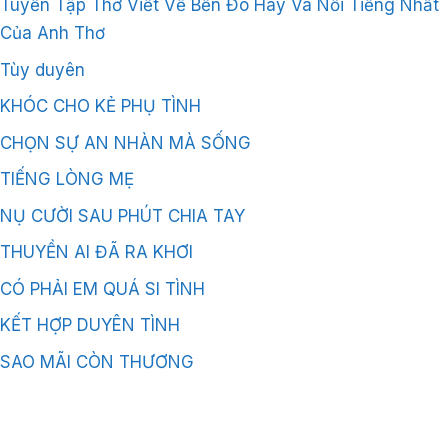
Tuyển Tập Thơ Viết Về Bến Đò Hay Và Nổi Tiếng Nhất
Của Anh Thơ
Tùy duyên
KHÓC CHO KẺ PHỤ TÌNH
CHỌN SỰ AN NHÀN MÀ SỐNG
TIẾNG LÒNG MẸ
NỤ CƯỜI SAU PHÚT CHIA TAY
THUYỀN AI ĐÃ RA KHƠI
CÓ PHẢI EM QUÁ SI TÌNH
KẾT HỢP DUYÊN TÌNH
SAO MÃI CÒN THƯƠNG