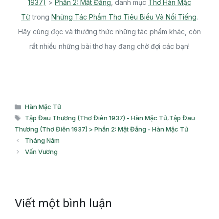
1937)
>
Phần 2: Mật Đắng
, danh mục
Thơ Hàn Mặc
Tử
trong
Những Tác Phẩm Thơ Tiêu Biểu Và Nổi Tiếng
.
Hãy cùng đọc và thưởng thức những tác phẩm khác, còn
rất nhiều những bài thơ hay đang chờ đợi các bạn!
Danh
Hàn Mặc Tử
mục
Thẻ
Tập Đau Thương (Thơ Điên 1937) - Hàn Mặc Tử
,
Tập Đau
Thương (Thơ Điên 1937) > Phần 2: Mật Đắng - Hàn Mặc Tử
Tháng Năm
Vấn Vương
Viết một bình luận