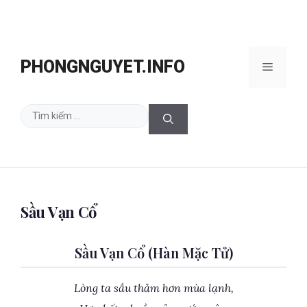
Chuyển
đến
PHONGNGUYET.INFO
Menu
nội
dung
Tìm
kiếm
cho:
Sầu Vạn Cổ
Sầu Vạn Cổ (Hàn Mặc Tử)
Lòng ta sầu thảm hơn mùa lạnh,