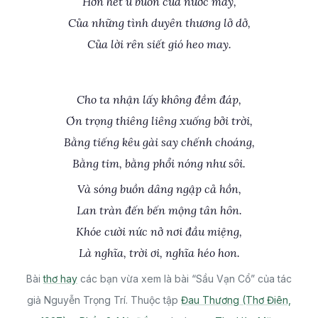
Hơn hết u buồn của nước mây,
Của những tình duyên thương lở dở,
Của lời rên siết gió heo may.
Cho ta nhận lấy không đềm đáp,
Ơn trọng thiêng liêng xuống bởi trời,
Bằng tiếng kêu gài say chếnh choáng,
Bằng tim, bằng phổi nóng như sôi.
Và sóng buồn dâng ngập cả hồn,
Lan tràn đến bến mộng tân hôn.
Khóe cười nức nở nơi đầu miệng,
Là nghĩa, trời ơi, nghĩa héo hon.
Bài
thơ hay
các bạn vừa xem là bài “Sầu Vạn Cổ” của tác
giả Nguyễn Trọng Trí. Thuộc tập
Đau Thương (Thơ Điên,