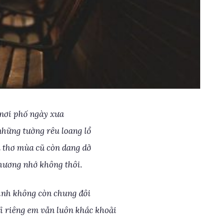
nơi phố ngày xưa
những tường rêu loang lổ
 thơ mùa cũ còn dang dở
hương nhớ không thôi.
ình không còn chung đôi
hỉ riêng em vẫn luôn khắc khoải