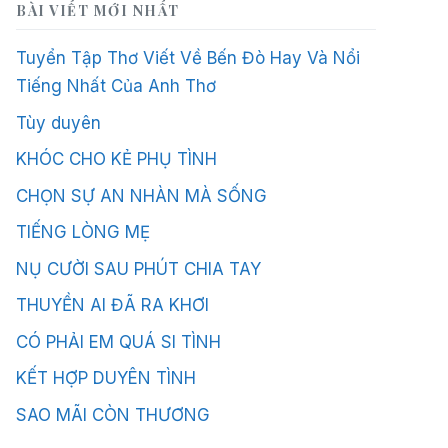
BÀI VIẾT MỚI NHẤT
Tuyển Tập Thơ Viết Về Bến Đò Hay Và Nổi
Tiếng Nhất Của Anh Thơ
Tùy duyên
KHÓC CHO KẺ PHỤ TÌNH
CHỌN SỰ AN NHÀN MÀ SỐNG
TIẾNG LÒNG MẸ
NỤ CƯỜI SAU PHÚT CHIA TAY
THUYỀN AI ĐÃ RA KHƠI
CÓ PHẢI EM QUÁ SI TÌNH
KẾT HỢP DUYÊN TÌNH
SAO MÃI CÒN THƯƠNG