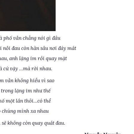
à phố vẫn chẳng nói gì đâu
i nỗi đau còn hằn sâu nơi đáy mắt
hau, anh lặng im rồi quay mặt
à cứ vậy …mà rời nhau.
em vẫn không hiểu vì sao
trong lặng im như thế
hố một lần thôi…có thể
o chúng mình xa nhau
sẽ không còn quay quắt đau.