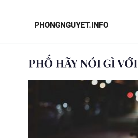
Chuyển
đến
PHONGNGUYET.INFO
nội
dung
PHỐ HÃY NÓI GÌ VỚI