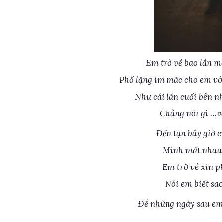
Em trở về bao lần m
Phố lặng im mặc cho em vớ
Như cái lần cuối bên n
Chẳng nói gì …v
Đến tận bây giờ 
Mình mất nhau 
Em trở về xin p
Nói em biết sa
Để những ngày sau em 