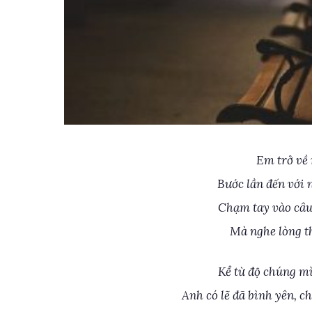
Em trở về 
Bước lần đến với 
Chạm tay vào câu
Mà nghe lòng t
Kể từ độ chúng m
Anh có lẽ đã bình yên, c