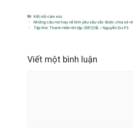
Danh
Kết nối cảm xúc
mục
Những câu nói hay về tình yêu sâu sắc được chia sẻ n
Tập thơ: Thanh Hiên thi tập 清軒詩集 – Nguyễn Du P3
Viết một bình luận
Bình
luận