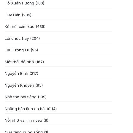
Hồ Xuân Hương
(160)
Huy Cận
(209)
Kết nối cảm xúc
(435)
Lời chúc hay
(204)
Lưu Trọng Lư
(95)
Một thời để nhớ
(167)
Nguyễn Bính
(217)
Nguyễn Khuyến
(95)
Nhà thơ nổi tiếng
(109)
Những bản tình ca bất tử
(4)
Nỗi nhớ và Tình yêu
(9)
Quà tặng cuôc sống
(1)