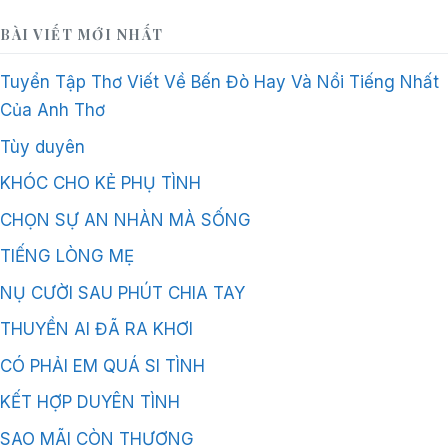
BÀI VIẾT MỚI NHẤT
Tuyển Tập Thơ Viết Về Bến Đò Hay Và Nổi Tiếng Nhất
Của Anh Thơ
Tùy duyên
KHÓC CHO KẺ PHỤ TÌNH
CHỌN SỰ AN NHÀN MÀ SỐNG
TIẾNG LÒNG MẸ
NỤ CƯỜI SAU PHÚT CHIA TAY
THUYỀN AI ĐÃ RA KHƠI
CÓ PHẢI EM QUÁ SI TÌNH
KẾT HỢP DUYÊN TÌNH
SAO MÃI CÒN THƯƠNG