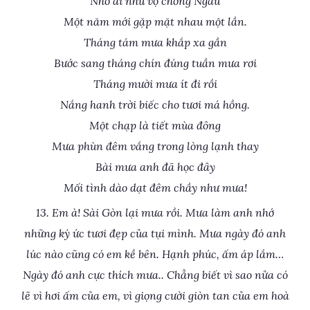
Nhớ ai như vợ chồng Ngâu
Một năm mới gặp mặt nhau một lần.
Tháng tám mưa khắp xa gần
Bước sang tháng chín đúng tuần mưa rơi
Tháng mười mưa ít đi rồi
Nắng hanh trời biếc cho tươi má hồng.
Một chạp là tiết mùa đông
Mưa phùn đêm vắng trong lòng lạnh thay
Bài mưa anh đã học đây
Mối tình dào dạt đêm chầy như mưa!
13. Em à! Sài Gòn lại mưa rồi. Mưa làm anh nhớ
những ký ức tươi đẹp của tụi mình. Mưa ngày đó anh
lúc nào cũng có em kề bên. Hạnh phúc, ấm áp lắm…
Ngày đó anh cực thích mưa.. Chẳng biết vì sao nửa có
lẽ vì hơi ấm của em, vì giọng cười giòn tan của em hoà