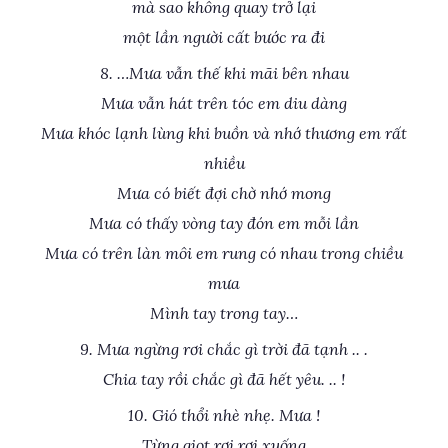
mà sao không quay trở lại
một lần người cất bước ra đi
8. …Mưa vẫn thế khi mãi bên nhau
Mưa vẫn hát trên tóc em diu dàng
Mưa khóc lạnh lùng khi buồn và nhớ thương em rất
nhiều
Mưa có biết đợi chờ nhớ mong
Mưa có thấy vòng tay đón em mỗi lần
Mưa có trên làn môi em rung có nhau trong chiều
mưa
Mình tay trong tay…
9. Mưa ngừng rơi chắc gì trời đã tạnh .. .
Chia tay rồi chắc gì đã hết yêu. .. !
10. Gió thổi nhè nhẹ. Mưa !
Từng giọt rơi rơi xuống