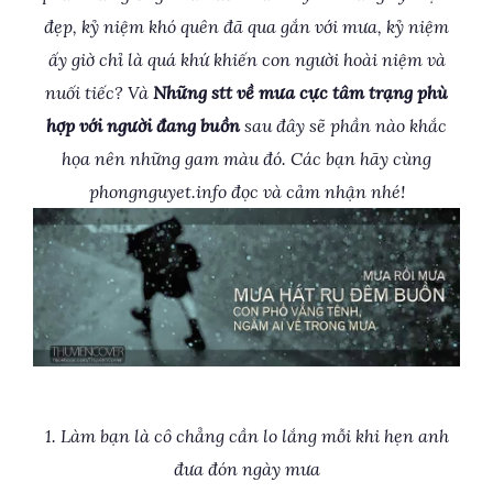
đẹp, kỷ niệm khó quên đã qua gắn với mưa, kỷ niệm
ấy giờ chỉ là quá khứ khiến con người hoài niệm và
nuối tiếc? Và
Những stt về mưa cực tâm trạng phù
hợp với người đang buồn
sau đây sẽ phần nào khắc
họa nên những gam màu đó. Các bạn hãy cùng
phongnguyet.info đọc và cảm nhận nhé!
1. Làm bạn là cô chẳng cần lo lắng mỗi khi hẹn anh
đưa đón ngày mưa