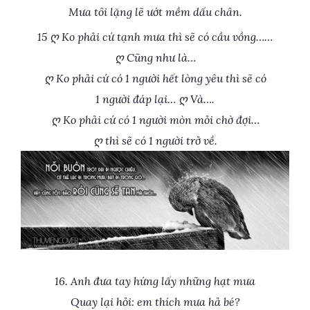
Mưa tôi lặng lẽ ướt mềm dấu chân.
15 ღ Ko phải cứ tạnh mưa thì sẽ có cầu vồng……
ღ Cũng như là…
ღ Ko phải cứ có 1 người hết lòng yêu thì sẽ có
1 người đáp lại… ღ Và….
ღ Ko phải cứ có 1 người mòn mỏi chờ đợi…
ღ thì sẽ có 1 người trở về.
16. Anh đưa tay hứng lấy những hạt mưa
Quay lại hỏi: em thích mưa hả bé?