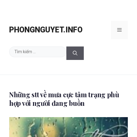
Chuyển
đến
PHONGNGUYET.INFO
Menu
nội
dung
Tìm
kiếm
cho:
Những stt về mưa cực tâm trạng phù
hợp với người đang buồn