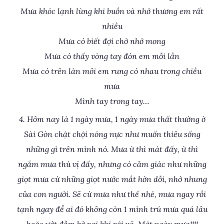
Mưa khóc lạnh lùng khi buồn và nhớ thương em rất
nhiều
Mưa có biết đợi chờ nhớ mong
Mưa có thấy vòng tay đón em mỗi lần
Mưa có trên làn môi em rung có nhau trong chiều
mưa
Mình tay trong tay…
4. Hôm nay là 1 ngày mưa, 1 ngày mưa thất thường ờ
Sài Gòn chật chội nóng nực như muốn thiêu sống
những gì trên mình nó. Mưa ừ thì mát đấy, ừ thì
ngắm mưa thú vị đấy, nhưng có cảm giác như những
giọt mưa cứ những giọt nước mắt hờn dỗi, nhớ nhung
của con người. Sẽ cứ mưa như thế nhé, mưa ngay rồi
tạnh ngay để ai đó không còn 1 mình trú mưa quá lâu
hoặc ướt đẫm bờ vai khi vội vã. Một ngày mưa!!!!