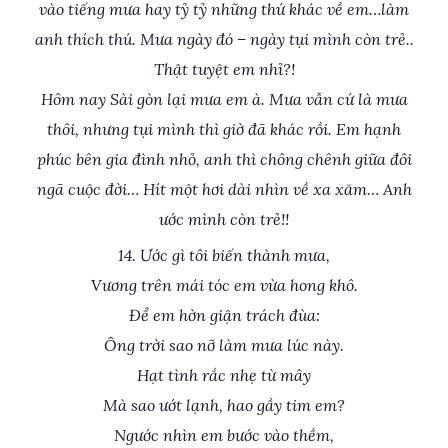
vào tiếng mưa hay tỷ tỷ những thứ khác về em…làm
anh thích thú. Mưa ngày đó – ngày tụi mình còn trẻ..
Thật tuyệt em nhỉ?!
Hôm nay Sài gòn lại mưa em à. Mưa vẫn cứ là mưa
thôi, nhưng tụi mình thì giờ đã khác rồi. Em hạnh
phúc bên gia đình nhỏ, anh thì chông chênh giữa đôi
ngã cuộc đời… Hít một hơi dài nhìn về xa xăm… Anh
ước mình còn trẻ!!
14. Ước gì tôi biến thành mưa,
Vương trên mái tóc em vừa hong khô.
Để em hờn giận trách đùa:
Ông trời sao nỡ làm mưa lúc này.
Hạt tình rắc nhẹ từ mây
Mà sao ướt lạnh, hao gầy tim em?
Ngước nhìn em bước vào thềm,