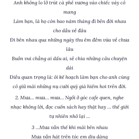
Anh không lo lỡ trút cà phê vương vào chiếc váy cô
mang
Làm bạn, là họ còn bao năm tháng đi bên đời nhau
cho dẫu về đâu
Đi bên nhau qua những ngày thu êm đềm vừa về chưa
lâu
Buồn vui chẳng ai dấu ai, sẻ chia những câu chuyện
dài
Điều quan trọng là: ôi kế hoạch làm bạn cho anh cùng
cô giữ mãi những nụ cười quý giá hiếm hoi trên đời.
2. Mưa… mưa… mưa… Ngồi ở góc cafe quen, nghe
nhạc không lời, đọc cuốn sách hay thật hay … thế giới
tự nhiên nhỏ lại …
3 …Mưa vẫn thế khi mãi bên nhau
Mưa vẫn hát trên tóc em diu dàng