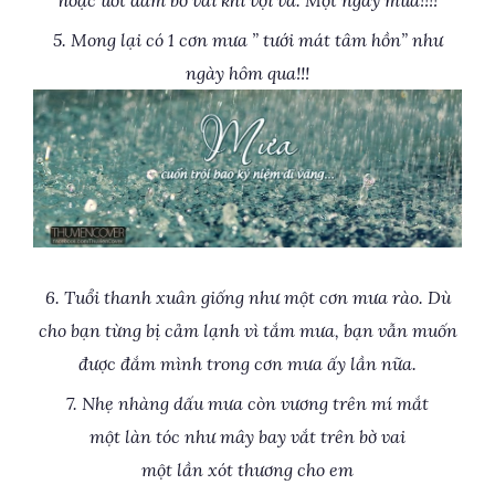
5. Mong lại có 1 cơn mưa ” tưới mát tâm hồn” như
ngày hôm qua!!!
6. Tuổi thanh xuân giống như một cơn mưa rào. Dù
cho bạn từng bị cảm lạnh vì tắm mưa, bạn vẫn muốn
được đắm mình trong cơn mưa ấy lần nữa.
7. Nhẹ nhàng dấu mưa còn vương trên mí mắt
một làn tóc như mây bay vắt trên bờ vai
một lần xót thương cho em