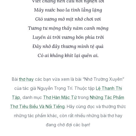
Viết chẳng nên câu nói nghẹn lời
Mây nước bao la tình lẳng lặng
Gió sương mờ mịt nhớ chơi vơi
Tương tư mộng thấy năm canh mộng
Luyến ái trời vương bốn phía trời
Đây nhớ đây thương mình tệ quá
Có ai khắng khít lại quên ai.
Bài
thơ hay
các bạn vừa xem là bài “Nhớ Trường Xuyên”
của tác giả Nguyễn Trọng Trí. Thuộc tập
Lệ Thanh Thi
Tập
, danh mục
Thơ Hàn Mặc Tử
trong
Những Tác Phẩm
Thơ Tiêu Biểu Và Nổi Tiếng
. Hãy cùng đọc và thưởng thức
những tác phẩm khác, còn rất nhiều những bài thơ hay
đang chờ đợi các bạn!