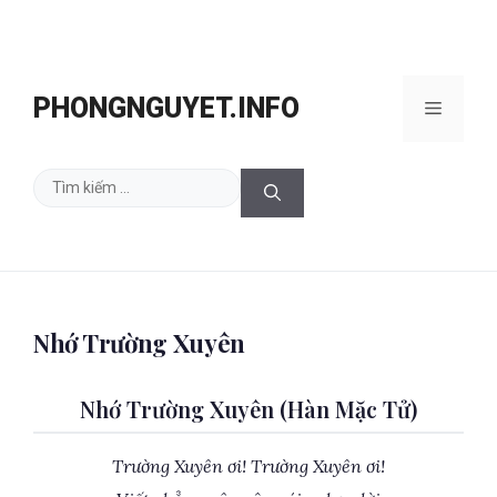
Chuyển
đến
PHONGNGUYET.INFO
Menu
nội
dung
Tìm
kiếm
cho:
Nhớ Trường Xuyên
Nhớ Trường Xuyên (Hàn Mặc Tử)
Trường Xuyên ơi! Trường Xuyên ơi!