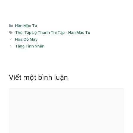
Danh
Hàn Mặc Tử
mục
Thẻ
Thẻ: Tập Lệ Thanh Thi Tập - Hàn Mặc Tử
Hoa Cỏ May
Tặng Tình Nhân
Viết một bình luận
Bình
luận