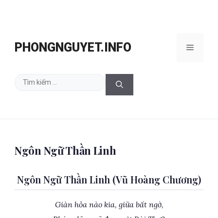
Chuyển
đến
PHONGNGUYET.INFO
Menu
nội
dung
Tìm
kiếm
cho:
Ngôn Ngữ Thần Linh
Ngôn Ngữ Thần Linh (Vũ Hoàng Chương)
Giàn hỏa nào kia, giữa bất ngờ,