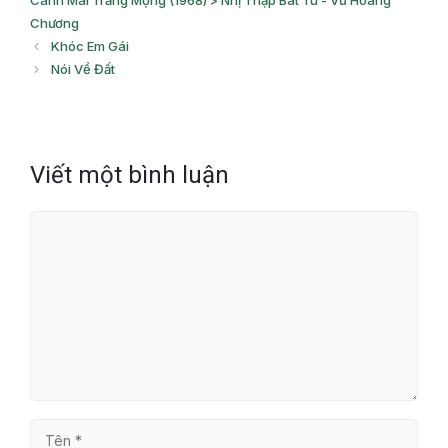
Cành Mai Trắng Mộng (1968) > Nhị Thập Bát Tú - Vũ Hoàng
Chương
Khóc Em Gái
Nói Về Đất
Viết một bình luận
Bình
luận
Tên