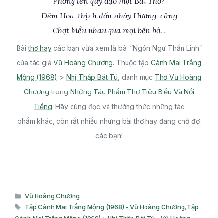
Phóng lên quỹ đạo một Bài Thơ?
Đêm Hoa-thịnh đốn nhày Hương-cảng
Chợt hiểu nhau qua mọi bến bờ…
Bài
thơ hay
các bạn vừa xem là bài “Ngôn Ngữ Thần Linh”
của tác giả
Vũ Hoàng Chương
. Thuộc tập
Cành Mai Trắng
Mộng (1968)
>
Nhị Thập Bát Tú
, danh mục
Thơ Vũ Hoàng
Chương
trong
Những Tác Phẩm Thơ Tiêu Biểu Và Nổi
Tiếng
. Hãy cùng đọc và thưởng thức những tác
phẩm khác, còn rất nhiều những bài thơ hay đang chờ đợi
các bạn!
Danh
Vũ Hoàng Chương
mục
Thẻ
Tập Cành Mai Trắng Mộng (1968) - Vũ Hoàng Chương
,
Tập