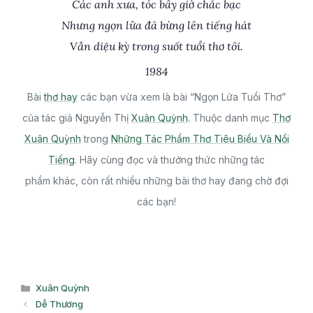
Các anh xưa, tóc bây giờ chắc bạc
Nhưng ngọn lửa đã bừng lên tiếng hát
Vẫn diệu kỳ trong suốt tuổi thơ tôi.
1984
Bài
thơ hay
các bạn vừa xem là bài “Ngọn Lửa Tuổi Thơ”
của tác giả Nguyễn Thị
Xuân Quỳnh
. Thuộc danh mục
Thơ
Xuân Quỳnh
trong
Những Tác Phẩm Thơ Tiêu Biểu Và Nổi
Tiếng
. Hãy cùng đọc và thưởng thức những tác
phẩm khác, còn rất nhiều những bài thơ hay đang chờ đợi
các bạn!
Danh
Xuân Quỳnh
mục
Dễ Thương