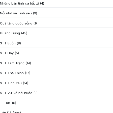
Những bản tình ca bất tử
(4)
Nỗi nhớ và Tình yêu
(9)
Quà tặng cuôc sống
(1)
Quang Dũng
(45)
STT Buồn
(8)
STT Hay
(5)
STT Tâm Trạng
(14)
STT Thả Thính
(17)
STT Tình Yêu
(14)
STT Vui vẻ hài hước
(3)
T.T.Kh.
(6)
Tản Đà
(285)