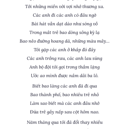
Tới những miền vời vợi nhớ thương xa.
Các anh đi các anh có đâu ngờ
Bài hát vẫn dạt dào như sóng vỗ
Trong mắt trẻ bao dòng sông kỳ lạ
Bao nẻo đường hoang dã, những màu mây…
Tôi gặp các anh ở khắp đó đây
Các anh trồng rau, các anh lau súng
Anh bộ đội tôi gọi trong thầm lặng
Ước ao mình được nắm dải ba lô.
Biết bao làng các anh đã đi qua
Bao thành phố, bao nhiêu trẻ nhỏ
Làm sao biết mà các anh đâu nhớ
Đứa trẻ gầy nấp sau cột hôm nao.
Năm tháng qua tôi đã đổi thay nhiều