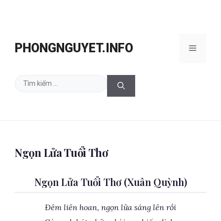
Chuyển
đến
PHONGNGUYET.INFO
Menu
nội
dung
Tìm
kiếm
cho:
Ngọn Lửa Tuổi Thơ
Ngọn Lửa Tuổi Thơ (Xuân Quỳnh)
Đêm liên hoan, ngọn lửa sáng lên rồi