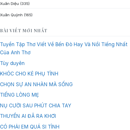
Xuân Diệu
(335)
Xuân Quỳnh
(165)
BÀI VIẾT MỚI NHẤT
Tuyển Tập Thơ Viết Về Bến Đò Hay Và Nổi Tiếng Nhất
Của Anh Thơ
Tùy duyên
KHÓC CHO KẺ PHỤ TÌNH
CHỌN SỰ AN NHÀN MÀ SỐNG
TIẾNG LÒNG MẸ
NỤ CƯỜI SAU PHÚT CHIA TAY
THUYỀN AI ĐÃ RA KHƠI
CÓ PHẢI EM QUÁ SI TÌNH