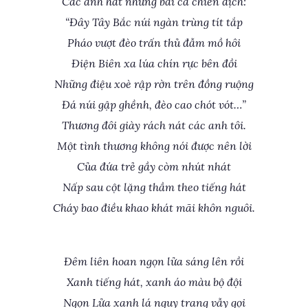
Các anh hát những bài ca chiến dịch:
“Đây Tây Bắc núi ngàn trùng tít tắp
Pháo vượt đèo trấn thủ đẫm mồ hôi
Điện Biên xa lúa chín rực bên đồi
Những điệu xoè rập rờn trên đồng ruộng
Đá núi gập ghềnh, đèo cao chót vót…”
Thương đôi giày rách nát các anh tôi.
Một tình thương không nói được nên lời
Của đứa trẻ gầy còm nhút nhát
Nấp sau cột lặng thầm theo tiếng hát
Cháy bao điều khao khát mãi khôn nguôi.
Đêm liên hoan ngọn lửa sáng lên rồi
Xanh tiếng hát, xanh áo màu bộ đội
Ngọn Lửa xanh lá nguy trang vẫy gọi