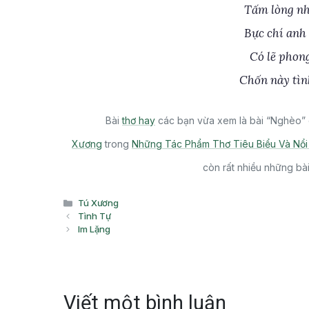
Tấm lòng nh
Bực chí anh 
Có lẽ phon
Chốn này tìn
Bài
thơ hay
các bạn vừa xem là bài “Nghèo” 
Xương
trong
Những Tác Phẩm Thơ Tiêu Biểu Và Nổi
còn rất nhiều những bà
Danh
Tú Xương
mục
Tình Tự
Im Lặng
Viết một bình luận