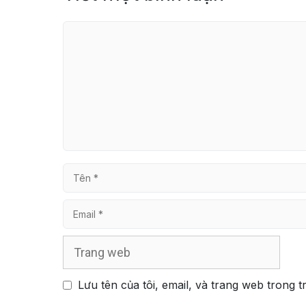
Bình
luận
Tên
Email
Trang
web
Lưu tên của tôi, email, và trang web trong t