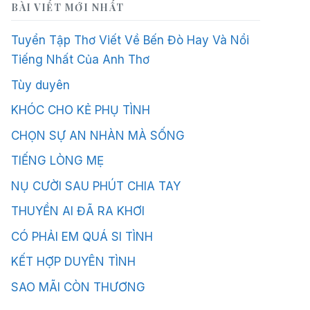
BÀI VIẾT MỚI NHẤT
Tuyển Tập Thơ Viết Về Bến Đò Hay Và Nổi
Tiếng Nhất Của Anh Thơ
Tùy duyên
KHÓC CHO KẺ PHỤ TÌNH
CHỌN SỰ AN NHÀN MÀ SỐNG
TIẾNG LÒNG MẸ
NỤ CƯỜI SAU PHÚT CHIA TAY
THUYỀN AI ĐÃ RA KHƠI
CÓ PHẢI EM QUÁ SI TÌNH
KẾT HỢP DUYÊN TÌNH
SAO MÃI CÒN THƯƠNG