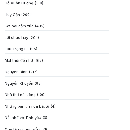
Hồ Xuân Hương
(160)
Huy Cận
(209)
Kết nối cảm xúc
(435)
Lời chúc hay
(204)
Lưu Trọng Lư
(95)
Một thời để nhớ
(167)
Nguyễn Bính
(217)
Nguyễn Khuyến
(95)
Nhà thơ nổi tiếng
(109)
Những bản tình ca bất tử
(4)
Nỗi nhớ và Tình yêu
(9)
Quà tặng cuôc sống
(1)