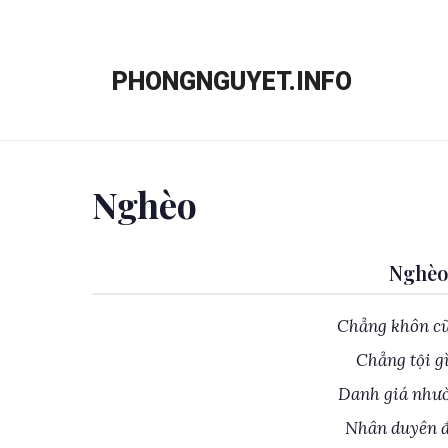
Chuyển
đến
PHONGNGUYET.INFO
nội
dung
Nghèo
Nghèo
Chẳng khôn cũ
Chẳng tội gì
Danh giá nhườ
Nhân duyên đ