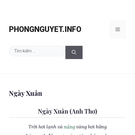
Chuyển
đến
PHONGNGUYET.INFO
Menu
nội
dung
Tìm
kiếm
cho:
Ngày Xuân
Ngày Xuân (Anh Thơ)
Trời hơi lạnh và
nắng
vàng hơi hửng