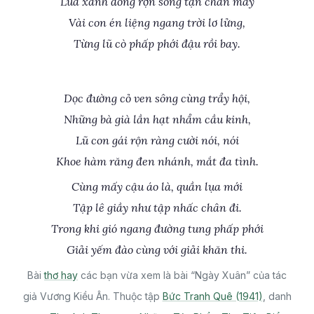
Lúa xanh đồng rợn sóng tận chân mây
Vài con én liệng ngang trời lơ lửng,
Từng lũ cò phấp phới đậu rồi bay.
Dọc đường cỏ ven sông cùng trẩy hội,
Những bà già lần hạt nhẩm cầu kinh,
Lũ con gái rộn ràng cười nói, nói
Khoe hàm răng đen nhánh, mắt đa tình.
Cùng mấy cậu áo là, quần lụa mới
Tập lê giầy như tập nhấc chân đi.
Trong khi gió ngang đường tung phấp phới
Giải yếm đào cùng với giải khăn thi.
Bài
thơ hay
các bạn vừa xem là bài “Ngày Xuân” của tác
giả Vương Kiều Ân. Thuộc tập
Bức Tranh Quê (1941)
, danh