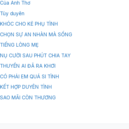
Của Anh Thơ
Tùy duyên
KHÓC CHO KẺ PHỤ TÌNH
CHỌN SỰ AN NHÀN MÀ SỐNG
TIẾNG LÒNG MẸ
NỤ CƯỜI SAU PHÚT CHIA TAY
THUYỀN AI ĐÃ RA KHƠI
CÓ PHẢI EM QUÁ SI TÌNH
KẾT HỢP DUYÊN TÌNH
SAO MÃI CÒN THƯƠNG