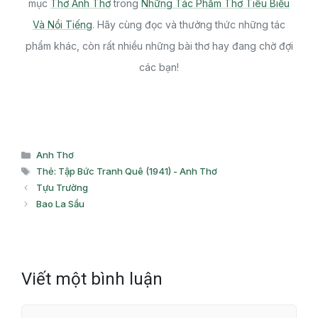
mục
Thơ Anh Thơ
trong
Những Tác Phẩm Thơ Tiêu Biểu
Và Nổi Tiếng
. Hãy cùng đọc và thưởng thức những tác
phẩm khác, còn rất nhiều những bài thơ hay đang chờ đợi
các bạn!
Danh
Anh Thơ
mục
Thẻ
Thẻ: Tập Bức Tranh Quê (1941) - Anh Thơ
Tựu Trường
Bao La Sầu
Viết một bình luận
Bình