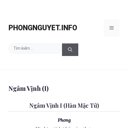
Chuyển
đến
PHONGNGUYET.INFO
Menu
nội
dung
Tìm
kiếm
cho:
Ngâm Vịnh (I)
Ngâm Vịnh I (Hàn Mặc Tử)
Phong