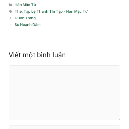
Danh
Hàn Mặc Tử
mục
Thẻ
Thẻ: Tập Lệ Thanh Thi Tập - Hàn Mặc Tử
Quan Trạng
Sư Hoạnh Dâm
Viết một bình luận
Bình
luận
Tên