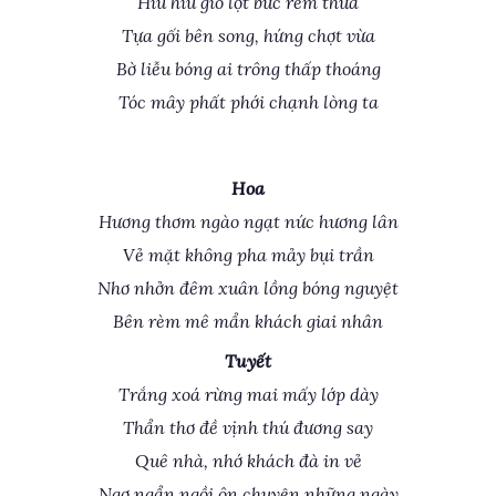
Hiu hiu gió lọt bức rèm thưa
Tựa gối bên song, hứng chợt vừa
Bờ liễu bóng ai trông thấp thoáng
Tóc mây phất phới chạnh lòng ta
Hoa
Hương thơm ngào ngạt nức hương lân
Vẻ mặt không pha mảy bụi trần
Nhơ nhởn đêm xuân lồng bóng nguyệt
Bên rèm mê mẩn khách giai nhân
Tuyết
Trắng xoá rừng mai mấy lớp dày
Thẩn thơ đề vịnh thú đương say
Quê nhà, nhớ khách đà in vẻ
Ngơ ngẩn ngồi ôn chuyện những ngày