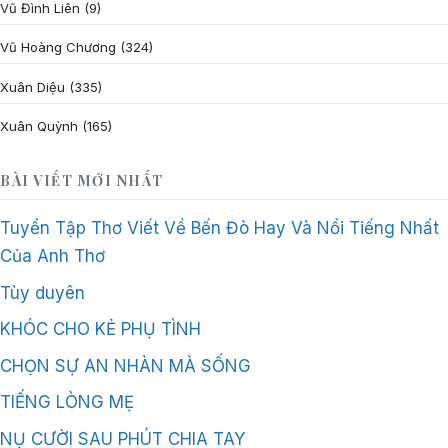
Vũ Đình Liên
(9)
Vũ Hoàng Chương
(324)
Xuân Diệu
(335)
Xuân Quỳnh
(165)
BÀI VIẾT MỚI NHẤT
Tuyển Tập Thơ Viết Về Bến Đò Hay Và Nổi Tiếng Nhất
Của Anh Thơ
Tùy duyên
KHÓC CHO KẺ PHỤ TÌNH
CHỌN SỰ AN NHÀN MÀ SỐNG
TIẾNG LÒNG MẸ
NỤ CƯỜI SAU PHÚT CHIA TAY