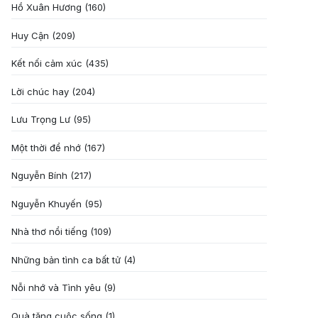
Hồ Xuân Hương
(160)
Huy Cận
(209)
Kết nối cảm xúc
(435)
Lời chúc hay
(204)
Lưu Trọng Lư
(95)
Một thời để nhớ
(167)
Nguyễn Bính
(217)
Nguyễn Khuyến
(95)
Nhà thơ nổi tiếng
(109)
Những bản tình ca bất tử
(4)
Nỗi nhớ và Tình yêu
(9)
Quà tặng cuôc sống
(1)