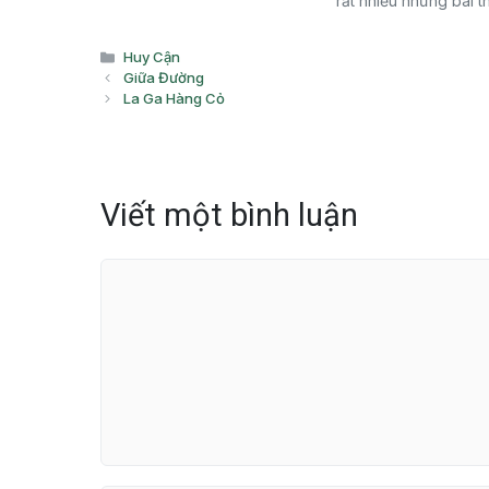
rất nhiều những bài 
Danh
Huy Cận
mục
Giữa Đường
La Ga Hàng Cỏ
Viết một bình luận
Bình
luận