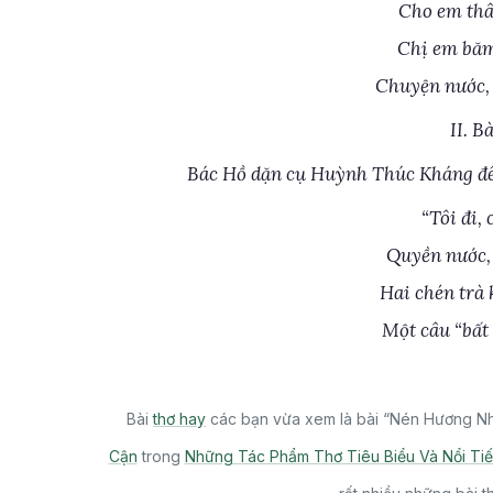
Cho em thâ
Chị em băm
Chuyện nước, 
II. B
Bác Hồ dặn cụ Huỳnh Thúc Kháng đê
“Tôi đi, 
Quyền nước, 
Hai chén trà
Một câu “bất
Bài
thơ hay
các bạn vừa xem là bài “Nén Hương Nh
Cận
trong
Những Tác Phẩm Thơ Tiêu Biểu Và Nổi Ti