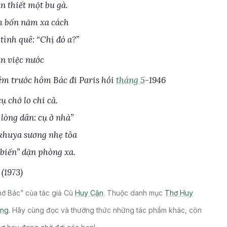
n thiết một bu gà.
 bốn năm xa cách
tình quê: “Chị đó a?”
àn việc nước
m trước hôm Bác đi Paris hồi
tháng 5
-1946
cụ chớ lo chi cả.
lòng dân: cụ ở nhà”
 khuya sương nhẹ tỏa
 biến” dặn phòng xa.
(1973)
ớ Bác” của tác giả Cù
Huy Cận
. Thuộc danh mục
Thơ Huy
ếng
. Hãy cùng đọc và thưởng thức những tác phẩm khác, còn