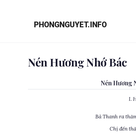
Chuyển
đến
PHONGNGUYET.INFO
nội
dung
Nén Hương Nhớ Bác
Nén Hương N
I. 
Bà Thanh ra thăm
Chị đến th