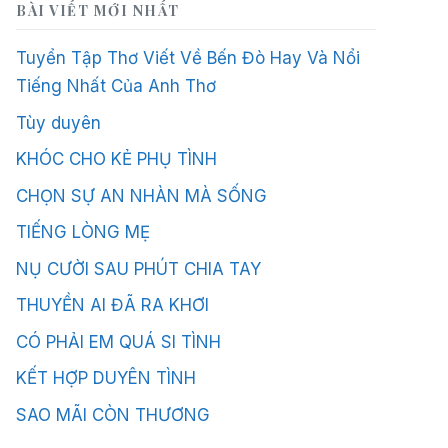
BÀI VIẾT MỚI NHẤT
Tuyển Tập Thơ Viết Về Bến Đò Hay Và Nổi
Tiếng Nhất Của Anh Thơ
Tùy duyên
KHÓC CHO KẺ PHỤ TÌNH
CHỌN SỰ AN NHÀN MÀ SỐNG
TIẾNG LÒNG MẸ
NỤ CƯỜI SAU PHÚT CHIA TAY
THUYỀN AI ĐÃ RA KHƠI
CÓ PHẢI EM QUÁ SI TÌNH
KẾT HỢP DUYÊN TÌNH
SAO MÃI CÒN THƯƠNG