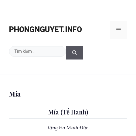
Chuyển
đến
PHONGNGUYET.INFO
Menu
nội
dung
Tìm
kiếm
cho:
Mía
Mía (Tế Hanh)
tặng Hà Minh Đức