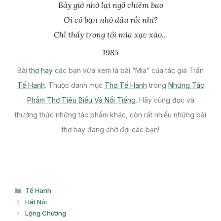
Bây giờ nhớ lại ngỡ chiêm bao
Ơi cô bạn nhỏ đâu rồi nhỉ?
Chỉ thấy trong tôi mía xạc xào…
1985
Bài
thơ hay
các bạn vừa xem là bài “Mía” của tác giả Trần
Tế Hanh
. Thuộc danh mục
Thơ Tế Hanh
trong
Những Tác
Phẩm Thơ Tiêu Biểu Và Nổi Tiếng
. Hãy cùng đọc và
thưởng thức những tác phẩm khác, còn rất nhiều những bài
thơ hay đang chờ đợi các bạn!
Danh
Tế Hanh
mục
Hát Nói
Lộng Chương