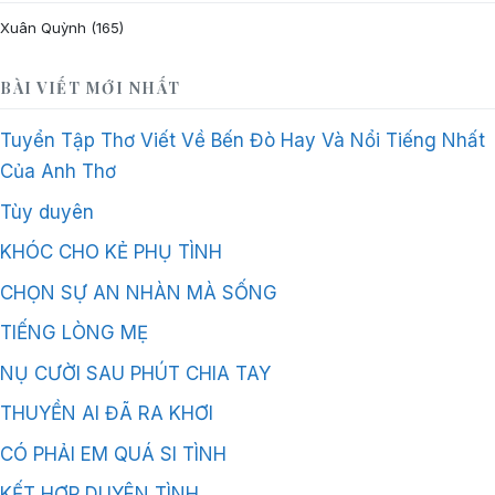
Xuân Quỳnh
(165)
BÀI VIẾT MỚI NHẤT
Tuyển Tập Thơ Viết Về Bến Đò Hay Và Nổi Tiếng Nhất
Của Anh Thơ
Tùy duyên
KHÓC CHO KẺ PHỤ TÌNH
CHỌN SỰ AN NHÀN MÀ SỐNG
TIẾNG LÒNG MẸ
NỤ CƯỜI SAU PHÚT CHIA TAY
THUYỀN AI ĐÃ RA KHƠI
CÓ PHẢI EM QUÁ SI TÌNH
KẾT HỢP DUYÊN TÌNH