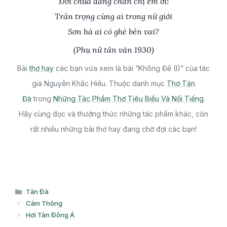
Đời chưa đáng chán chị em ơi!
Trân trọng cùng ai trong nữ giới
Sơn hà ai có ghé bên vai?
(Phụ nữ tân văn 1930)
Bài
thơ hay
các bạn vừa xem là bài “Không Đề (I)” của tác
giả Nguyễn Khắc Hiếu. Thuộc danh mục
Thơ Tản
Đà
trong
Những Tác Phẩm Thơ Tiêu Biểu Và Nổi Tiếng
.
Hãy cùng đọc và thưởng thức những tác phẩm khác, còn
rất nhiều những bài thơ hay đang chờ đợi các bạn!
Danh
Tản Đà
mục
Cảm Thông
Hơi Tàn Đông Á