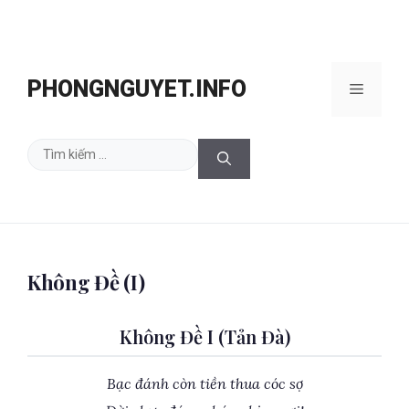
Chuyển
đến
PHONGNGUYET.INFO
Menu
nội
dung
Tìm
kiếm
cho:
Không Đề (I)
Không Đề I (Tản Đà)
Bạc đánh còn tiền thua cóc sợ