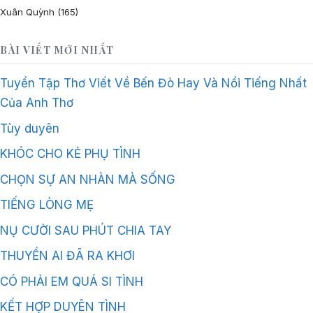
Xuân Quỳnh
(165)
BÀI VIẾT MỚI NHẤT
Tuyển Tập Thơ Viết Về Bến Đò Hay Và Nổi Tiếng Nhất
Của Anh Thơ
Tùy duyên
KHÓC CHO KẺ PHỤ TÌNH
CHỌN SỰ AN NHÀN MÀ SỐNG
TIẾNG LÒNG MẸ
NỤ CƯỜI SAU PHÚT CHIA TAY
THUYỀN AI ĐÃ RA KHƠI
CÓ PHẢI EM QUÁ SI TÌNH
KẾT HỢP DUYÊN TÌNH