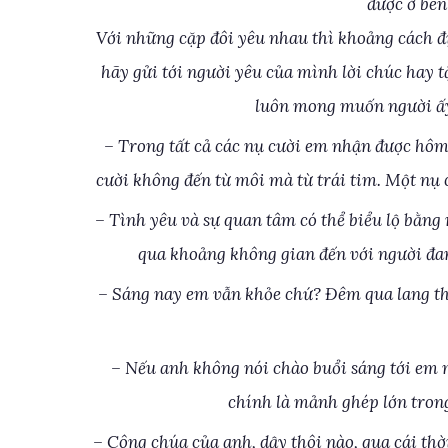
được ở bên
Với những cặp đôi yêu nhau thì khoảng cách đị
hãy gửi tới người yêu của mình lời chúc hay 
luôn mong muốn người ấy
– Trong tất cả các nụ cười em nhận được hôm
cười không đến từ môi mà từ trái tim. Một nụ 
– Tình yêu và sự quan tâm có thể biểu lộ bằng 
qua khoảng không gian đến với người đ
– Sáng nay em vẫn khỏe chứ? Đêm qua lang th
– Nếu anh không nói chào buổi sáng tới em 
chính là mảnh ghép lớn tron
– Công chúa của anh, dậy thôi nào, qua cái thời