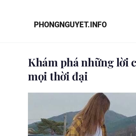
Chuyển
đến
PHONGNGUYET.INFO
nội
dung
Khám phá những lời c
mọi thời đại