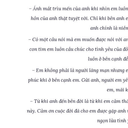
– Ánh mắt trìu mến của anh khi nhìn em luôn
hôn của anh thật tuyệt vời. Chỉ khi bên anh 
anh chính là niề
– Có một câu nói mà em muốn được nói với an
con tim em luôn cầu chúc cho tình yêu của đ
luôn ở bên cạnh đ
– Em không phải là người lãng mạn nhưng e
phúc khi ở bên cạnh em. Gửi anh, người em y
em, mãi k
– Từ khi anh đến bên đời là từ khi em cảm t
này. Cảm ơn cuộc đời đã cho em được gặp anh 
ngọn lửa tình