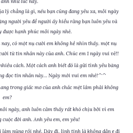
 anh như lúc này.
a lý chẳng là gì, nếu bạn cũng đang yêu xa, mỗi ngày
tặng người yêu để người ấy hiểu rằng bạn luôn yêu và
 được hạnh phúc mỗi ngày nhé.
 nay, có một nụ cười em không hề nhìn thấy. một nụ
cười từ tin nhắn này của anh. Chúc em 1 ngày vui vẻ!!
nhiều cách. Một cách anh biết đó là gửi tình yêu băng
ang đọc tin nhắn này… Ngày mới vui em nhé!^^
ang trong giấc mơ của anh chắc mệt lắm phải không
em?
mỗi ngày, anh luôn cảm thấy rất khó chịu bởi vì em
g cuộc đời anh. Anh yêu em, em yêu!
 làm nũng rồi nhé. Dậy đi, linh tinh là không dẫn e đi