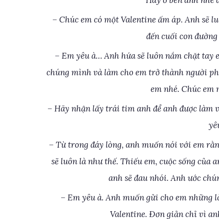
Hãy ở bên anh nhé 
– Chúc em có một Valentine ấm áp. Anh sẽ l
đến cuối con đường 
– Em yêu à… Anh hứa sẽ luôn nắm chặt tay e
chúng mình và làm cho em trở thành người phụ
em nhé. Chúc em m
– Hãy nhận lấy trái tim anh để anh được làm v
yê
– Từ trong đáy lòng, anh muốn nói với em rằn
sẽ luôn là như thế. Thiếu em, cuộc sống của a
anh sẽ đau nhói. Anh ước chú
– Em yêu à. Anh muốn gửi cho em những lờ
Valentine. Đơn giản chỉ vì a