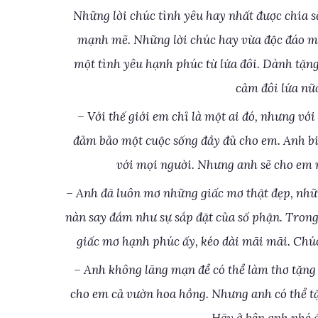
Những lời chúc tình yêu hay nhất được chia 
mạnh mẽ. Những lời chúc hay vừa độc đáo ma
một tình yêu hạnh phúc từ lứa đôi. Dành tặng
cảm đôi lứa nữ
– Với thế giới em chỉ là một ai đó, nhưng với
đảm bảo một cuộc sống đầy đủ cho em. Anh bi
với mọi người. Nhưng anh sẽ cho em m
– Anh đã luôn mơ những giấc mơ thật đẹp, nhữ
nàn say đắm như sự sắp đặt của số phận. Tron
giấc mơ hạnh phúc ấy, kéo dài mãi mãi. Chúc
– Anh không lãng mạn để có thể làm thơ tặng
cho em cả vườn hoa hồng. Nhưng anh có thể tặ