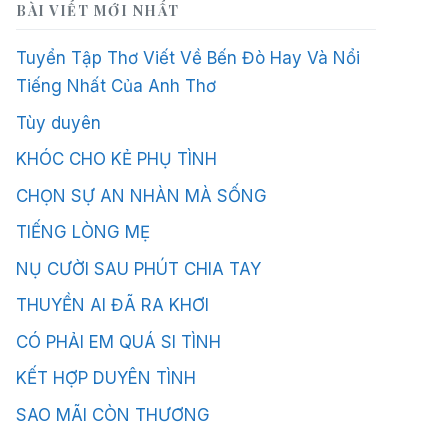
BÀI VIẾT MỚI NHẤT
Tuyển Tập Thơ Viết Về Bến Đò Hay Và Nổi
Tiếng Nhất Của Anh Thơ
Tùy duyên
KHÓC CHO KẺ PHỤ TÌNH
CHỌN SỰ AN NHÀN MÀ SỐNG
TIẾNG LÒNG MẸ
NỤ CƯỜI SAU PHÚT CHIA TAY
THUYỀN AI ĐÃ RA KHƠI
CÓ PHẢI EM QUÁ SI TÌNH
KẾT HỢP DUYÊN TÌNH
SAO MÃI CÒN THƯƠNG