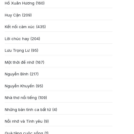
Hồ Xuân Hương
(160)
Huy Cận
(209)
Kết nối cảm xúc
(435)
Lời chúc hay
(204)
Lưu Trọng Lư
(95)
Một thời để nhớ
(167)
Nguyễn Bính
(217)
Nguyễn Khuyến
(95)
Nhà thơ nổi tiếng
(109)
Những bản tình ca bất tử
(4)
Nỗi nhớ và Tình yêu
(9)
Quà tặng cuôc sống
(1)