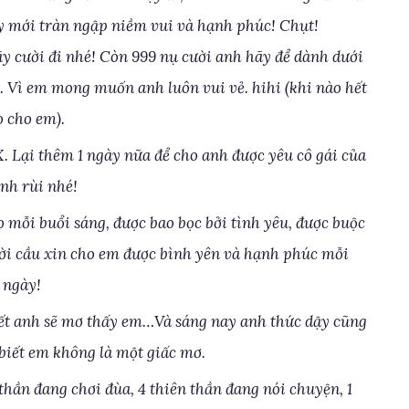
y mới tràn ngập niềm vui và hạnh phúc! Chụt!
ãy cười đi nhé! Còn 999 nụ cười anh hãy để dành dưới
i. Vì em mong muốn anh luôn vui vẻ. hihi (khi nào hết
o cho em).
X. Lại thêm 1 ngày nữa để cho anh được yêu cô gái của
anh rùi nhé!
mỗi buổi sáng, được bao bọc bởi tình yêu, được buộc
 lời cầu xin cho em được bình yên và hạnh phúc mỗi
ngày!
biết anh sẽ mơ thấy em…Và sáng nay anh thức dậy cũng
 biết em không là một giấc mơ.
 thần đang chơi đùa, 4 thiên thần đang nói chuyện, 1