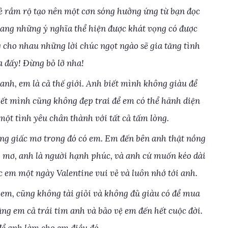
sẻ rầm rộ tạo nên một cơn sóng hưởng ứng từ bạn đọc
ng những ý nghĩa thể hiện được khát vọng có được
 cho nhau những lời chúc ngọt ngào sẽ gia tăng tình
a đấy! Đừng bỏ lỡ nha!
 anh, em là cả thế giới. Anh biết mình không giàu để
ết mình cũng không đẹp trai để em có thể hãnh diện
ột tình yêu chân thành với tất cả tấm lòng.
ng giấc mơ trong đó có em. Em đến bên anh thật nồng
g mơ, anh là người hạnh phúc, và anh cứ muốn kéo dài
 em một ngày Valentine vui vẻ và luôn nhớ tới anh.
 em, cũng không tài giỏi và không đủ giàu có để mua
ng em cả trái tim anh và bảo vệ em đến hết cuộc đời.