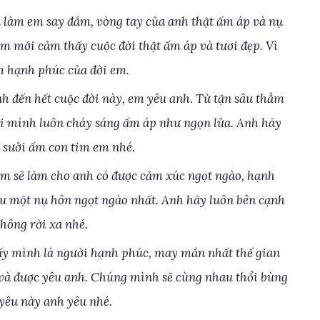
 làm em say đắm, vòng tay của anh thật ấm áp và nụ
em mới cảm thấy cuộc đời thật ấm áp và tươi đẹp. Vì
m hạnh phúc của đời em.
h đến hết cuộc đời này, em yêu anh. Từ tận sâu thẳm
ôi mình luôn cháy sáng ấm áp như ngọn lửa. Anh hãy
ể sưởi ấm con tim em nhé.
m sẽ làm cho anh có được cảm xúc ngọt ngào, hạnh
êu một nụ hôn ngọt ngào nhất. Anh hãy luôn bên cạnh
hông rời xa nhé.
hấy mình là người hạnh phúc, may mắn nhất thế gian
và được yêu anh. Chúng mình sẽ cùng nhau thổi bùng
 yêu này anh yêu nhé.