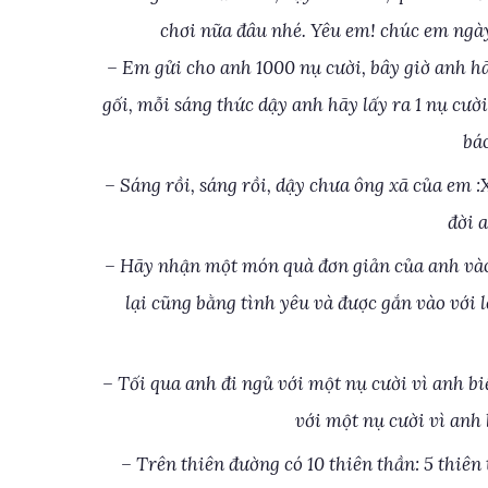
chơi nữa đâu nhé. Yêu em! chúc em ngà
– Em gửi cho anh 1000 nụ cười, bây giờ anh h
gối, mỗi sáng thức dậy anh hãy lấy ra 1 nụ cườ
bá
– Sáng rồi, sáng rồi, dậy chưa ông xã của em :
đời 
– Hãy nhận một món quà đơn giản của anh vào 
lại cũng bằng tình yêu và được gắn vào với
– Tối qua anh đi ngủ với một nụ cười vì anh 
với một nụ cười vì anh
– Trên thiên đường có 10 thiên thần: 5 thiên