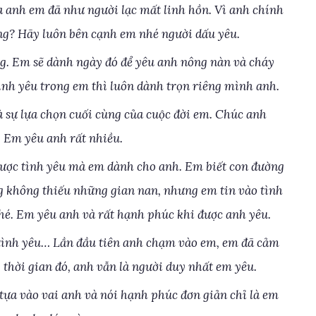
a anh em đã như người lạc mất linh hồn. Vì anh chính
ông? Hãy luôn bên cạnh em nhé người dấu yêu.
g. Em sẽ dành ngày đó để yêu anh nông nàn và cháy
h yêu trong em thì luôn dành trọn riêng mình anh.
à sự lựa chọn cuối cùng của cuộc đời em. Chúc anh
. Em yêu anh rất nhiều.
 được tình yêu mà em dành cho anh. Em biết con đường
 không thiếu những gian nan, nhưng em tin vào tình
é. Em yêu anh và rất hạnh phúc khi được anh yêu.
 tình yêu… Lần đầu tiên anh chạm vào em, em đã cảm
thời gian đó, anh vẫn là người duy nhất em yêu.
 tựa vào vai anh và nói hạnh phúc đơn giản chỉ là em