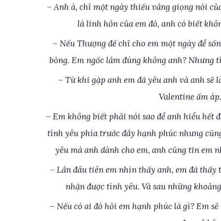
– Anh à, chỉ một ngày thiếu vắng giọng nói củ
là linh hồn của em đó, anh có biết kh
– Nếu Thượng đế chỉ cho em một ngày để sốn
bỏng. Em ngốc lắm đúng không anh? Nhưng tìn
– Từ khi gặp anh em đã yêu anh và anh sẽ l
Valentine ấm áp
– Em không biết phải nói sao để anh hiểu hết
tình yêu phía trước đầy hạnh phúc nhưng cũng
yêu mà anh dành cho em, anh cũng tin em nh
– Lần đâu tiên em nhìn thấy anh, em đã thấy
nhận được tình yêu. Và sau những khoảng 
– Nếu có ai đó hỏi em hạnh phúc là gì? Em sẽ