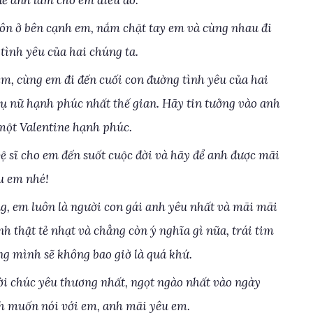
để anh làm cho em điều đó.
uôn ở bên cạnh em, nắm chặt tay em và cùng nhau đi
tình yêu của hai chúng ta.
m, cùng em đi đến cuối con đường tình yêu của hai
 nữ hạnh phúc nhất thế gian. Hãy tin tưởng vào anh
ột Valentine hạnh phúc.
ệ sĩ cho em đến suốt cuộc đời và hãy để anh được mãi
u em nhé!
g, em luôn là người con gái anh yêu nhất và mãi mãi
nh thật tẻ nhạt và chẳng còn ý nghĩa gì nữa, trái tim
ng mình sẽ không bao giờ là quá khứ.
i chúc yêu thương nhất, ngọt ngào nhất vào ngày
nh muốn nói với em, anh mãi yêu em.