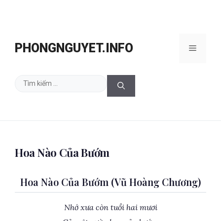
Chuyển
đến
PHONGNGUYET.INFO
Menu
nội
dung
Tìm
kiếm
cho:
Hoa Nào Của Bướm
Hoa Nào Của Bướm (Vũ Hoàng Chương)
Nhớ xưa còn tuổi hai mươi