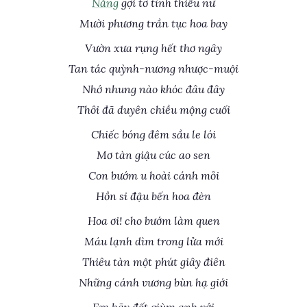
Nắng
gợi tơ tình thiếu nữ
Mười phương trần tục hoa bay
Vườn xưa rụng hết thơ ngây
Tan tác quỳnh-nương nhược-muội
Nhớ nhung nào khóc đâu đây
Thôi đã duyên chiều mộng cuối
Chiếc bóng đêm sầu le lói
Mơ tàn giậu cúc ao sen
Con bướm u hoài cánh mỏi
Hồn si đậu bến hoa đèn
Hoa ơi! cho bướm làm quen
Máu lạnh dìm trong lửa mới
Thiêu tàn một phút giây điên
Những cánh vương bùn hạ giới