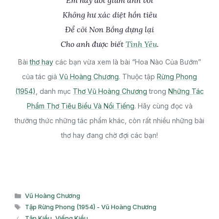
Em hãy đốt giùm anh với
Không hư xác diệt hồn tiêu
Để cõi Non Bồng dựng lại
Cho anh được biết
Tình Yêu
.
Bài
thơ hay
các bạn vừa xem là bài “Hoa Nào Của Bướm”
của tác giả
Vũ Hoàng Chương
. Thuộc tập
Rừng Phong
(1954)
, danh mục
Thơ Vũ Hoàng Chương
trong
Những Tác
Phẩm Thơ Tiêu Biểu Và Nổi Tiếng
. Hãy cùng đọc và
thưởng thức những tác phẩm khác, còn rất nhiều những bài
thơ hay đang chờ đợi các bạn!
Danh
Vũ Hoàng Chương
mục
Thẻ
Tập Rừng Phong (1954) - Vũ Hoàng Chương
Tập Kiều, Viếng Kiều