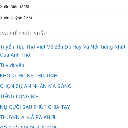
Xuân Diệu
(335)
Xuân Quỳnh
(165)
BÀI VIẾT MỚI NHẤT
Tuyển Tập Thơ Viết Về Bến Đò Hay Và Nổi Tiếng Nhất
Của Anh Thơ
Tùy duyên
KHÓC CHO KẺ PHỤ TÌNH
CHỌN SỰ AN NHÀN MÀ SỐNG
TIẾNG LÒNG MẸ
NỤ CƯỜI SAU PHÚT CHIA TAY
THUYỀN AI ĐÃ RA KHƠI
CÓ PHẢI EM QUÁ SI TÌNH