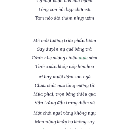
Cả một vườn hoa của bướm
Lòng con hồ điệp chơi vơi
Tám nẻo đài thăm nhụy ướm
Mê mải hương trừu phấn lượm
Say duyên nụ quế bông trà
Cánh nhẹ sương chiều
mưa
sớm
Tình xuân khép nép hồn hoa
Ai hay mười dặm son ngà
Chưa chút não lòng vương tử
Mùa phai, trọn bóng thiều qua
Vẫn trắng đầu trang diễm sử
Một chối ngai vàng không ngự
Men nồng khắp bỏ không say