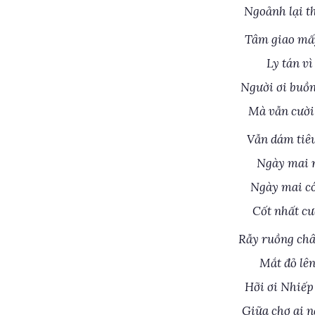
Ngoảnh lại t
Tâm giao mấy
Ly tán vì
Người ơi buồ
Mà vẫn cười
Vẫn dám tiêu
Ngày mai r
Ngày mai có
Cốt nhất cư
Rẫy ruồng châ
Mắt đỏ lên
Hỡi ơi Nhiế
Giữa chợ ai n