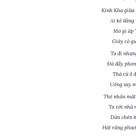
Kinh Kha giữa 
Ai kẻ dâng 
Mơ gì ấp 
Giày cỏ g
Ta đi nhưn
Đã đẩy phon
Thà cứ ở 
Uống say m
Thế nhân mắt
Ta với nhà 
Dằn chén h
Hát rằng phươ