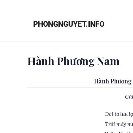
Chuyển
đến
PHONGNGUYET.INFO
nội
dung
Hành Phương Nam
Hành Phương 
Gửi
Đôi ta lưu 
Trải mấy mù