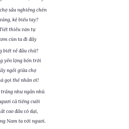
chợ sầu nghiêng chén
vàng, kẻ biếu tay?
Tiết thiêu văn tự
ươm cùn ta đi đây
g biết về đâu chứ?
g yên lộng bốn trời
đây ngồi giữa chợ
à gọi thế nhân ơi!
 trắng như ngân nhũ
ngươi cả tiếng cười
ất cao đầu cỏ dại,
ng Nam ta với ngươi.