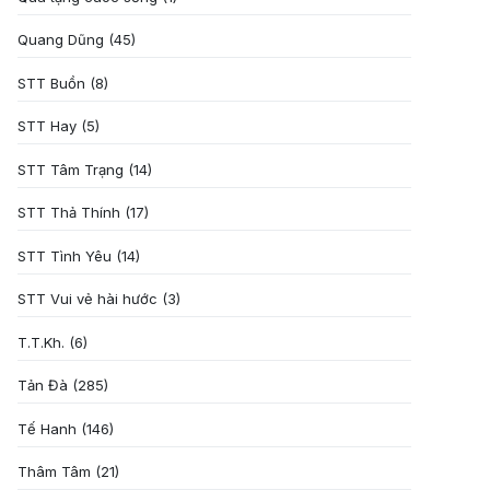
Quang Dũng
(45)
STT Buồn
(8)
STT Hay
(5)
STT Tâm Trạng
(14)
STT Thả Thính
(17)
STT Tình Yêu
(14)
STT Vui vẻ hài hước
(3)
T.T.Kh.
(6)
Tản Đà
(285)
Tế Hanh
(146)
Thâm Tâm
(21)