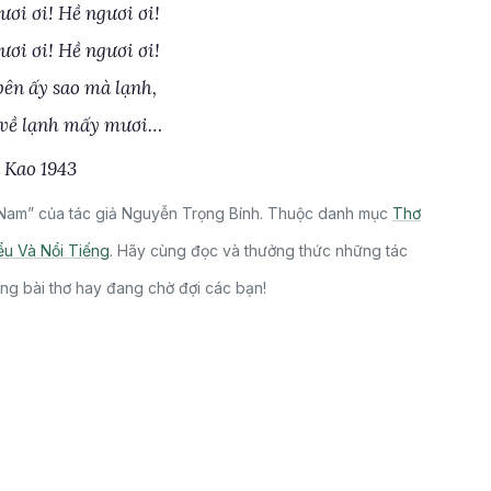
ươi ơi! Hề ngươi ơi!
ươi ơi! Hề ngươi ơi!
bên ấy sao mà lạnh,
 về lạnh mấy mươi…
 Kao 1943
Nam” của tác giả Nguyễn Trọng Bính. Thuộc danh mục
Thơ
u Và Nổi Tiếng
. Hãy cùng đọc và thưởng thức những tác
ng bài thơ hay đang chờ đợi các bạn!