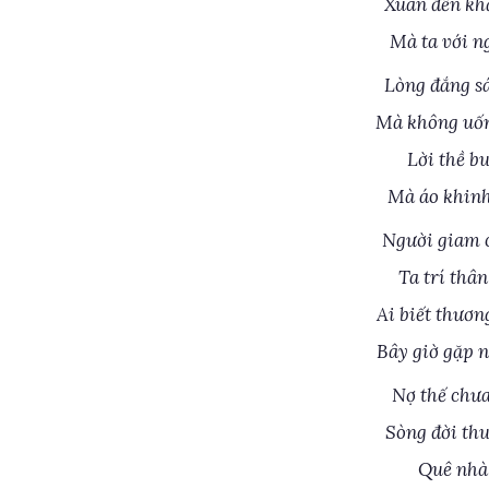
Xuân đến khắ
Mà ta với n
Lòng đắng s
Mà không uốn
Lời thề b
Mà áo khinh
Người giam c
Ta trí thâ
Ai biết thươn
Bây giờ gặp 
Nợ thế chưa
Sòng đời thu
Quê nhà 