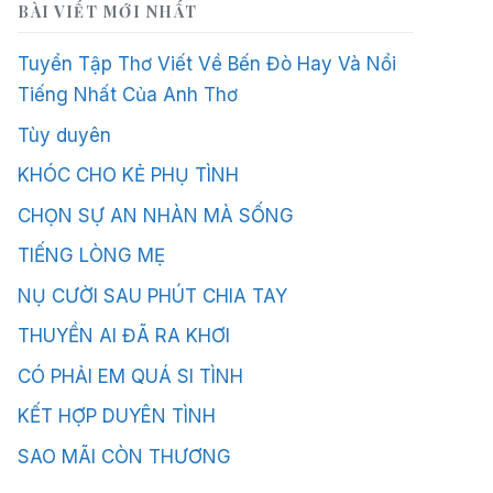
BÀI VIẾT MỚI NHẤT
Tuyển Tập Thơ Viết Về Bến Đò Hay Và Nổi
Tiếng Nhất Của Anh Thơ
Tùy duyên
KHÓC CHO KẺ PHỤ TÌNH
CHỌN SỰ AN NHÀN MÀ SỐNG
TIẾNG LÒNG MẸ
NỤ CƯỜI SAU PHÚT CHIA TAY
THUYỀN AI ĐÃ RA KHƠI
CÓ PHẢI EM QUÁ SI TÌNH
KẾT HỢP DUYÊN TÌNH
SAO MÃI CÒN THƯƠNG