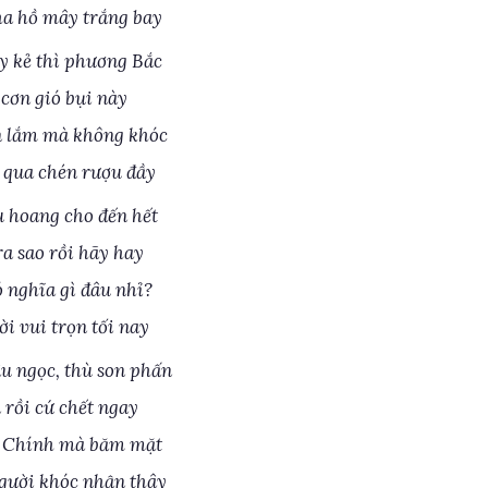
ha hồ mây trắng bay
 kẻ thì phương Bắc
 cơn gió bụi này
n lắm mà không khóc
 qua chén rượu đầy
 hoang cho đến hết
a sao rồi hãy hay
 nghĩa gì đâu nhỉ?
ời vui trọn tối nay
u ngọc, thù son phấn
 rồi cứ chết ngay
p Chính mà băm mặt
gười khóc nhận thây