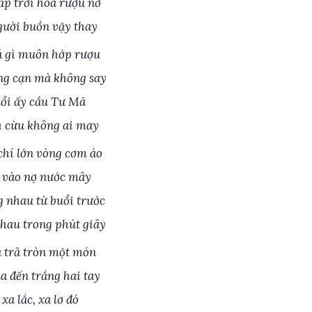
p trời hoa rượu nở
gười buồn vậy thay
á gì muôn hớp rượu
g cạn mà không say
uổi ấy cầu Tư Mã
 cừu không ai may
hí lớn vòng cơm áo
n vào nợ nước mây
g nhau từ buổi trước
nhau trong phút giây
 trả tròn một món
a đến trắng hai tay
xa lắc, xa lơ đó