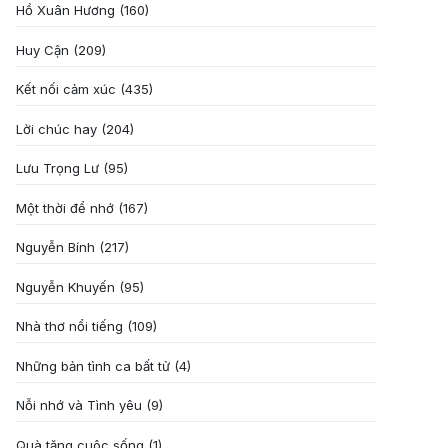
Hồ Xuân Hương
(160)
Huy Cận
(209)
Kết nối cảm xúc
(435)
Lời chúc hay
(204)
Lưu Trọng Lư
(95)
Một thời để nhớ
(167)
Nguyễn Bính
(217)
Nguyễn Khuyến
(95)
Nhà thơ nổi tiếng
(109)
Những bản tình ca bất tử
(4)
Nỗi nhớ và Tình yêu
(9)
Quà tặng cuôc sống
(1)