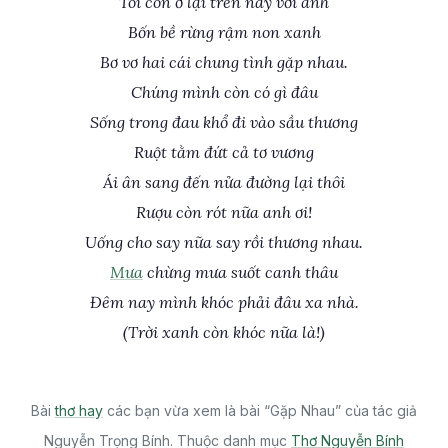
Tôi còn ở lại trên này với anh
Bốn bề rừng rậm non xanh
Bơ vơ hai cái chung tình gặp nhau.
Chúng mình còn có gì đâu
Sống trong đau khổ đi vào sầu thương
Ruột tằm đứt cả tơ vương
Ái ân sang đến nửa đường lại thôi
Rượu còn rót nữa anh ơi!
Uống cho say nữa say rồi thương nhau.
Mưa
chừng mưa suốt canh thâu
Đêm nay mình khóc phải đâu xa nhà.
(Trời xanh còn khóc nữa là!)
Bài
thơ hay
các bạn vừa xem là bài “Gặp Nhau” của tác giả
Nguyễn Trọng Bính. Thuộc danh mục
Thơ Nguyễn Bính