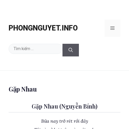
Chuyển
đến
PHONGNGUYET.INFO
Menu
nội
dung
Tìm
kiếm
cho:
Gặp Nhau
Gặp Nhau (Nguyễn Bính)
Bữa nay trở rét rồi đây