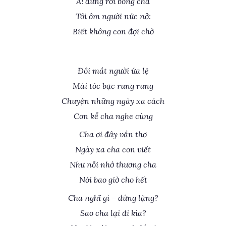
A! đúng rồi bóng cha
Tôi ôm người nức nở:
Biết không con đợi chờ
Đôi mắt người ứa lệ
Mái tóc bạc rung rung
Chuyện những ngày xa cách
Con kể cha nghe cùng
Cha ơi đây vần thơ
Ngày xa cha con viết
Như nỗi nhớ thương cha
Nói bao giờ cho hết
Cha nghĩ gì – đứng lặng?
Sao cha lại đi kìa?