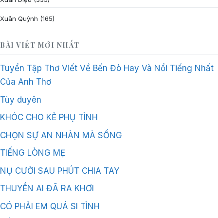
Xuân Quỳnh
(165)
BÀI VIẾT MỚI NHẤT
Tuyển Tập Thơ Viết Về Bến Đò Hay Và Nổi Tiếng Nhất
Của Anh Thơ
Tùy duyên
KHÓC CHO KẺ PHỤ TÌNH
CHỌN SỰ AN NHÀN MÀ SỐNG
TIẾNG LÒNG MẸ
NỤ CƯỜI SAU PHÚT CHIA TAY
THUYỀN AI ĐÃ RA KHƠI
CÓ PHẢI EM QUÁ SI TÌNH