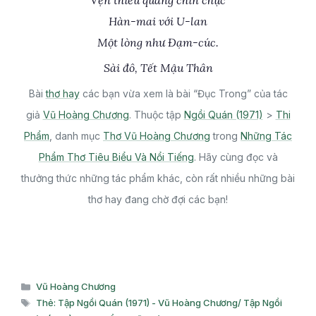
Vẹn thiều quang chín chục
Hàn-mai với U-lan
Một lòng như Đạm-cúc.
Sài đô, Tết Mậu Thân
Bài
thơ hay
các bạn vừa xem là bài “Đục Trong” của tác
giả
Vũ Hoàng Chương
. Thuộc tập
Ngồi Quán (1971)
>
Thi
Phẩm
, danh mục
Thơ Vũ Hoàng Chương
trong
Những Tác
Phẩm Thơ Tiêu Biểu Và Nổi Tiếng
. Hãy cùng đọc và
thưởng thức những tác phẩm khác, còn rất nhiều những bài
thơ hay đang chờ đợi các bạn!
Danh
Vũ Hoàng Chương
mục
Thẻ
Thẻ: Tập Ngồi Quán (1971) - Vũ Hoàng Chương/ Tập Ngồi