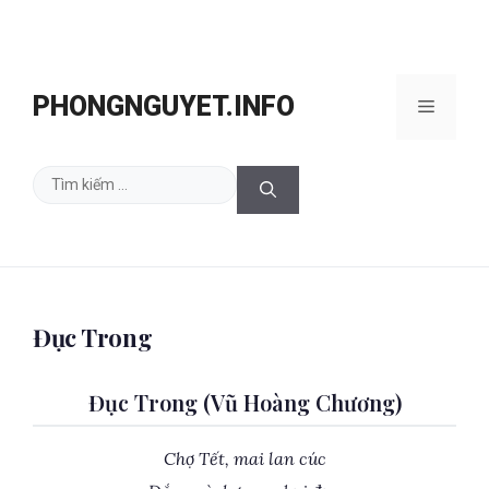
Chuyển
đến
PHONGNGUYET.INFO
Menu
nội
dung
Tìm
kiếm
cho:
Đục Trong
Đục Trong (Vũ Hoàng Chương)
Chợ Tết, mai lan cúc