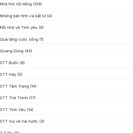
Nhà thơ nổi tiếng
(109)
Những bản tình ca bất tử
(4)
Nỗi nhớ và Tình yêu
(9)
Quà tặng cuôc sống
(1)
Quang Dũng
(45)
STT Buồn
(8)
STT Hay
(5)
STT Tâm Trạng
(14)
STT Thả Thính
(17)
STT Tình Yêu
(14)
STT Vui vẻ hài hước
(3)
T.T.Kh.
(6)