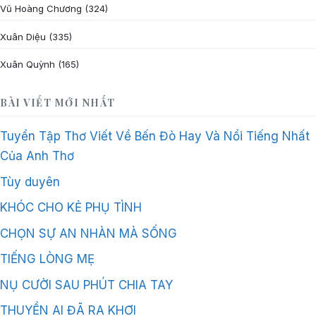
Vũ Hoàng Chương
(324)
Xuân Diệu
(335)
Xuân Quỳnh
(165)
BÀI VIẾT MỚI NHẤT
Tuyển Tập Thơ Viết Về Bến Đò Hay Và Nổi Tiếng Nhất
Của Anh Thơ
Tùy duyên
KHÓC CHO KẺ PHỤ TÌNH
CHỌN SỰ AN NHÀN MÀ SỐNG
TIẾNG LÒNG MẸ
NỤ CƯỜI SAU PHÚT CHIA TAY
THUYỀN AI ĐÃ RA KHƠI