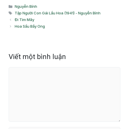
Danh
Nguyễn Bính
mục
Thẻ
Tập Người Con Gái Lầu Hoa (1941) - Nguyễn Bính
Đi Tìm Mây
Hoa Sấu Bầy Ong
Viết một bình luận
Bình
luận