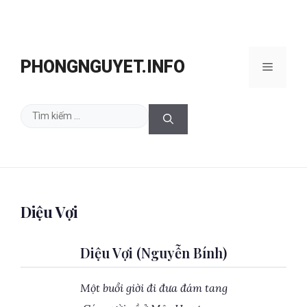
Chuyển
đến
PHONGNGUYET.INFO
Menu
nội
dung
Tìm
kiếm
cho:
Diệu Vợi
Diệu Vợi (Nguyễn Bính)
Một buổi giời đi đưa đám tang