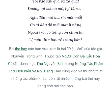
Tôi vào sâu quá và xa quá!
Đường lụt sương mờ, lụt lá rơi…
Nghĩ đến mai kia rồi một buổi
Có ai đâu đó mối manh nàng
Ngoài trời có tiếng con chim la.
Lệ nến thi nhau rỏ trắng bàn!
Bài
thơ hay
các bạn vừa xem là bài “Diệu Vợi” của tác giả
Nguyễn Trọng Bính. Thuộc tập
Người Con Gái Lầu Hoa
(1941)
, danh mục
Thơ Nguyễn Bính
trong
Những Tác Phẩm
Thơ Tiêu Biểu Và Nổi Tiếng
. Hãy cùng đọc và thưởng thức
những tác phẩm khác, còn rất nhiều những bài thơ hay
đang chờ đợi các bạn!