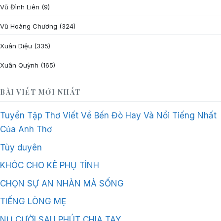
Vũ Đình Liên
(9)
Vũ Hoàng Chương
(324)
Xuân Diệu
(335)
Xuân Quỳnh
(165)
BÀI VIẾT MỚI NHẤT
Tuyển Tập Thơ Viết Về Bến Đò Hay Và Nổi Tiếng Nhất
Của Anh Thơ
Tùy duyên
KHÓC CHO KẺ PHỤ TÌNH
CHỌN SỰ AN NHÀN MÀ SỐNG
TIẾNG LÒNG MẸ
NỤ CƯỜI SAU PHÚT CHIA TAY