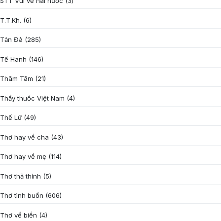
STT Vui vẻ hài hước
(3)
T.T.Kh.
(6)
Tản Đà
(285)
Tế Hanh
(146)
Thâm Tâm
(21)
Thầy thuốc Việt Nam
(4)
Thế Lữ
(49)
Thơ hay về cha
(43)
Thơ hay về mẹ
(114)
Thơ thả thính
(5)
Thơ tình buồn
(606)
Thơ về biển
(4)