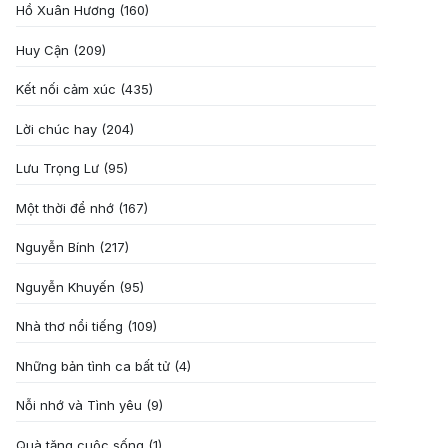
Hồ Xuân Hương
(160)
Huy Cận
(209)
Kết nối cảm xúc
(435)
Lời chúc hay
(204)
Lưu Trọng Lư
(95)
Một thời để nhớ
(167)
Nguyễn Bính
(217)
Nguyễn Khuyến
(95)
Nhà thơ nổi tiếng
(109)
Những bản tình ca bất tử
(4)
Nỗi nhớ và Tình yêu
(9)
Quà tặng cuôc sống
(1)