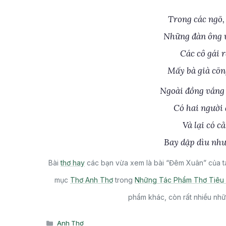
Trong các ngõ,
Những đàn ông v
Các cô gái 
Mấy bà già cõn
Ngoài đồng vắng 
Có hai người 
Và lại có 
Bay dập dìu như
Bài
thơ hay
các bạn vừa xem là bài “Đêm Xuân” của t
mục
Thơ Anh Thơ
trong
Những Tác Phẩm Thơ Tiêu 
phẩm khác, còn rất nhiều nhữ
Danh
Anh Thơ