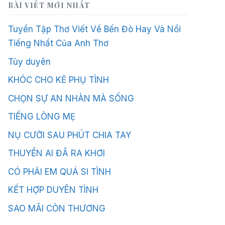
BÀI VIẾT MỚI NHẤT
Tuyển Tập Thơ Viết Về Bến Đò Hay Và Nổi
Tiếng Nhất Của Anh Thơ
Tùy duyên
KHÓC CHO KẺ PHỤ TÌNH
CHỌN SỰ AN NHÀN MÀ SỐNG
TIẾNG LÒNG MẸ
NỤ CƯỜI SAU PHÚT CHIA TAY
THUYỀN AI ĐÃ RA KHƠI
CÓ PHẢI EM QUÁ SI TÌNH
KẾT HỢP DUYÊN TÌNH
SAO MÃI CÒN THƯƠNG