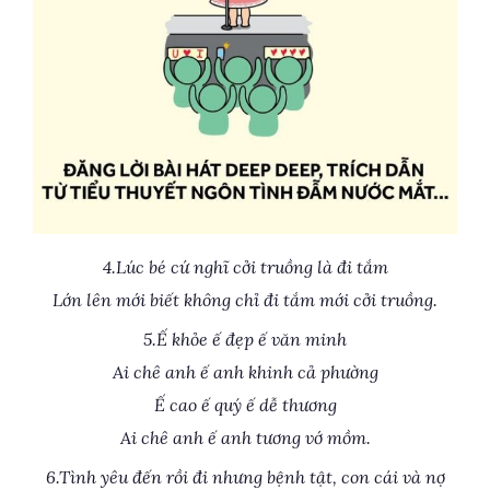
4.Lúc bé cứ nghĩ cởi truồng là đi tắm
Lớn lên mới biết không chỉ đi tắm mới cởi truồng.
5.Ế khỏe ế đẹp ế văn minh
Ai chê anh ế anh khinh cả phường
Ế cao ế quý ế dễ thương
Ai chê anh ế anh tương vớ mồm.
6.Tình yêu đến rồi đi nhưng bệnh tật, con cái và nợ