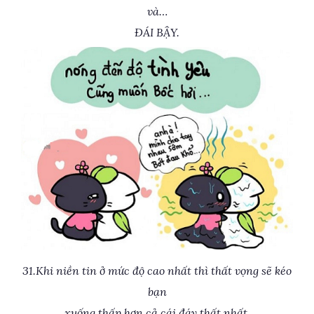
và…
ĐÁI BẬY.
31.Khi niền tin ở mức độ cao nhất thì thất vọng sẽ kéo
bạn
xuống thấp hơn cả cái đáy thất nhất.