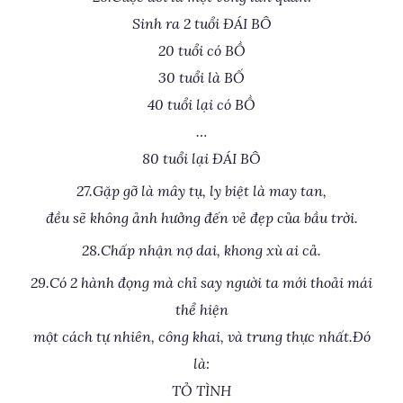
Sinh ra 2 tuổi ĐÁI BÔ
20 tuổi có BỒ
30 tuổi là BỐ
40 tuổi lại có BỒ
…
80 tuổi lại ĐÁI BÔ
27.Gặp gỡ là mây tụ, ly biệt là may tan,
đều sẽ không ảnh hưởng đến vẻ đẹp của bầu trời.
28.Chấp nhận nợ dai, khong xù ai cả.
29.Có 2 hành đọng mà chỉ say người ta mới thoải mái
thể hiện
một cách tự nhiên, công khai, và trung thực nhất.Đó
là:
TỎ TÌNH