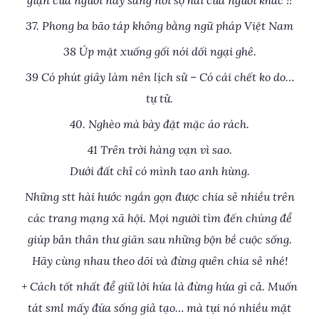
giận của người này sang nỗi sợ hãi của người khác !!
37. Phong ba bão táp không bằng ngữ pháp Việt Nam
38 Úp mặt xuống gối nói dối ngại ghê.
39 Có phút giây làm nên lịch sử – Có cái chết ko do…
tự tử.
40. Nghèo mà bày đặt mặc áo rách.
41 Trên trời hàng vạn vì sao.
Dưới đất chỉ có mình tao anh hùng.
Những stt hài hước ngắn gọn được chia sẻ nhiều trên
các trang mạng xã hội. Mọi người tìm đến chúng để
giúp bản thân thư giãn sau những bộn bề cuộc sống.
Hãy cùng nhau theo dõi và đừng quên chia sẻ nhé!
+ Cách tốt nhất để giữ lời hứa là đừng hứa gì cả. Muốn
tát sml mấy đứa sống giả tạo… mà tụi nó nhiều mặt