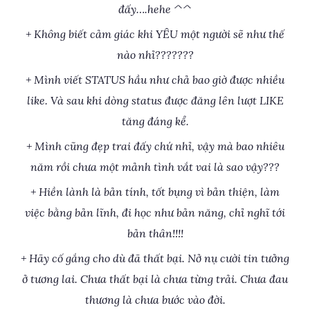
đấy….hehe ^^
+ Không biết cảm giác khi YÊU một người sẽ như thế
nào nhỉ???????
+ Mình viết STATUS hầu như chả bao giờ được nhiều
like. Và sau khi dòng status được đăng lên lượt LIKE
tăng đáng kể.
+ Mình cũng đẹp trai đấy chứ nhỉ, vậy mà bao nhiêu
năm rồi chưa một mảnh tình vắt vai là sao vậy???
+ Hiền lành là bản tính, tốt bụng vì bản thiện, làm
việc bằng bản lĩnh, đi học như bản năng, chỉ nghĩ tới
bản thân!!!!
+ Hãy cố gắng cho dù đã thất bại. Nở nụ cười tin tưởng
ở tương lai. Chưa thất bại là chưa từng trải. Chưa đau
thương là chưa bước vào đời.