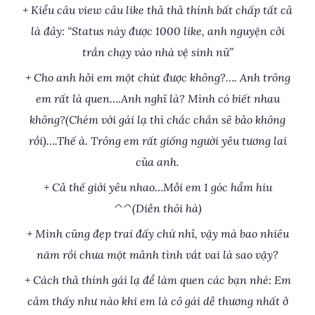
+ Kiểu câu view câu like thả thả thính bất chấp tất cả
là đây: “Status này được 1000 like, anh nguyện cởi
trần chạy vào nhà vệ sinh nữ”
+ Cho anh hỏi em một chút được không?…. Anh trông
em rất là quen….Anh nghĩ là? Mình có biết nhau
không?(Chém với gái lạ thì chắc chắn sẽ bảo không
rồi)….Thế à. Trông em rất giống người yêu tương lai
của anh.
+ Cả thế giới yêu nhao…Mỗi em 1 góc hẩm hiu
^^(Diễn thôi hà)
+ Mình cũng đẹp trai đấy chứ nhỉ, vậy mà bao nhiêu
năm rồi chưa một mảnh tình vắt vai là sao vậy?
+ Cách thả thính gái lạ để làm quen các bạn nhé: Em
cảm thấy như nào khi em là cô gái dễ thương nhất ở