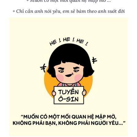
+ Muốn có một mối quan hệ mập mờ …
+ Chỉ cần anh nói yêu, em sẽ bám theo anh suốt đời