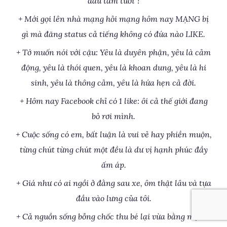
dâu tám tuổi”!
+ Mới gọi lên nhà mạng hỏi mạng hôm nay MẠNG bị
gì mà đăng status cả tiếng không có đứa nào LIKE.
+ Tớ muốn nói với cậu: Yêu là duyên phận, yêu là cảm
động, yêu là thói quen, yêu là khoan dung, yêu là hi
sinh, yêu là thông cảm, yêu là hứa hẹn cả đời.
+ Hôm nay Facebook chỉ có 1 like: ôi cả thế giới đang
bỏ rơi mình.
+ Cuộc sống có em, bất luận là vui vẻ hay phiền muộn,
từng chút từng chút một đều là dư vị hạnh phúc đầy
ấm áp.
+ Giá như có ai ngồi ở đằng sau xe, ôm thật lâu và tựa
đầu vào lưng của tôi.
+ Cả nguồn sống bỗng chốc thu bé lại vừa bằng một cô