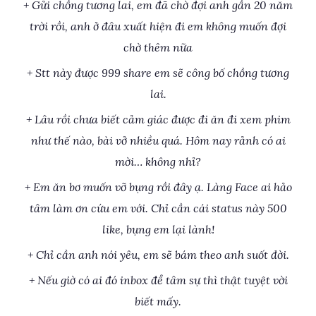
+ Gửi chồng tương lai, em đã chờ đợi anh gần 20 năm
trời rồi, anh ở đâu xuất hiện đi em không muốn đợi
chờ thêm nữa
+ Stt này được 999 share em sẽ công bố chồng tương
lai.
+ Lâu rồi chưa biết cảm giác được đi ăn đi xem phim
như thế nào, bài vở nhiều quá. Hôm nay rảnh có ai
mời… không nhỉ?
+ Em ăn bơ muốn vỡ bụng rồi đây ạ. Làng Face ai hảo
tâm làm ơn cứu em với. Chỉ cần cái status này 500
like, bụng em lại lành!
+ Chỉ cần anh nói yêu, em sẽ bám theo anh suốt đời.
+ Nếu giờ có ai đó inbox để tâm sự thì thật tuyệt vời
biết mấy.