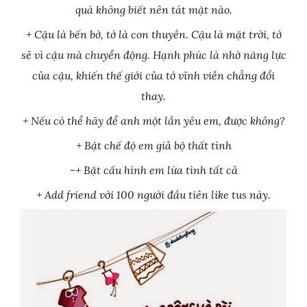
quá không biết nên tát mặt nào.
+ Cậu là bến bờ, tớ là con thuyền. Cậu là mặt trời, tớ
sẽ vì cậu mà chuyển động. Hạnh phúc là nhờ năng lực
của cậu, khiến thế giới của tớ vĩnh viễn chẳng đổi
thay.
+ Nếu có thể hãy để anh một lần yêu em, được không?
+ Bật chế độ em giả bộ thất tình
-+ Bật cấu hình em lừa tình tất cả
+ Add friend với 100 người đầu tiên like tus này.