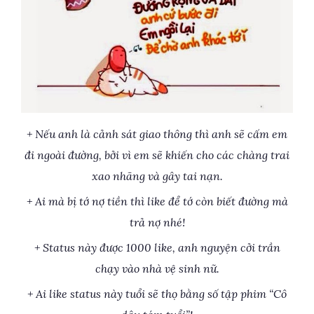
+ Nếu anh là cảnh sát giao thông thì anh sẽ cấm em
đi ngoài đường, bởi vì em sẽ khiến cho các chàng trai
xao nhãng và gây tai nạn.
+ Ai mà bị tớ nợ tiền thì like để tớ còn biết đường mà
trả nợ nhé!
+ Status này được 1000 like, anh nguyện cởi trần
chạy vào nhà vệ sinh nữ.
+ Ai like status này tuổi sẽ thọ bằng số tập phim “Cô