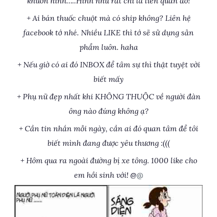
khuôn hình…..Hình như rất chi là liên quan đó!
+ Ai bán thuốc chuột mà có ship không? Liên hệ
facebook tớ nhé. Nhiều LIKE thì tớ sẽ sử dụng sản
phẩm luôn. haha
+ Nếu giờ có ai đó INBOX để tâm sự thì thật tuyệt vời
biết mấy
+ Phụ nữ đẹp nhất khi KHÔNG THUỘC về người đàn
ông nào đúng không ạ?
+ Cần tin nhắn mỗi ngày, cần ai đó quan tâm để tôi
biết mình đang được yêu thương :(((
+ Hôm qua ra ngoài đường bị xe tông. 1000 like cho
em hồi sinh với! @
@