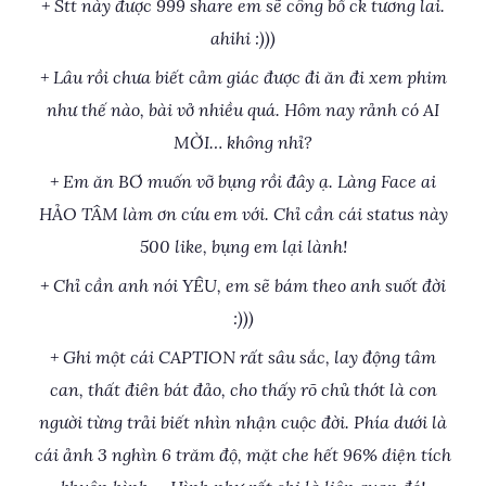
+ Stt này được 999 share em sẽ công bố ck tương lai.
ahihi :)))
+ Lâu rồi chưa biết cảm giác được đi ăn đi xem phim
như thế nào, bài vở nhiều quá. Hôm nay rảnh có AI
MỜI… không nhỉ?
+ Em ăn BƠ muốn vỡ bụng rồi đây ạ. Làng Face ai
HẢO TÂM làm ơn cứu em với. Chỉ cần cái status này
500 like, bụng em lại lành!
+ Chỉ cần anh nói YÊU, em sẽ bám theo anh suốt đời
:)))
+ Ghi một cái CAPTION rất sâu sắc, lay động tâm
can, thất điên bát đảo, cho thấy rõ chủ thớt là con
người từng trải biết nhìn nhận cuộc đời. Phía dưới là
cái ảnh 3 nghìn 6 trăm độ, mặt che hết 96% diện tích