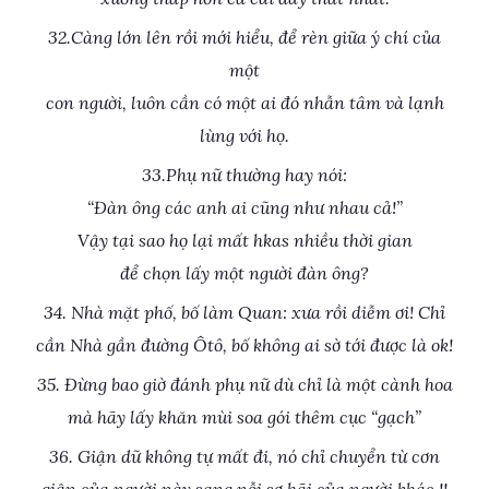
32.Càng lớn lên rồi mới hiểu, để rèn giữa ý chí của
một
con người, luôn cần có một ai đó nhẫn tâm và lạnh
lùng với họ.
33.Phụ nữ thường hay nói:
“Đàn ông các anh ai cũng như nhau cả!”
Vậy tại sao họ lại mất hkas nhiều thời gian
để chọn lấy một người đàn ông?
34. Nhà mặt phố, bố làm Quan: xưa rồi diễm ơi! Chỉ
cần Nhà gần đường Ôtô, bố không ai sờ tới được là ok!
35. Đừng bao giờ đánh phụ nữ dù chỉ là một cành hoa
mà hãy lấy khăn mùi soa gói thêm cục “gạch”
36. Giận dữ không tự mất đi, nó chỉ chuyển từ cơn