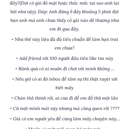
đây?(Đợi cô gái đỏ mặt hoặc thắc mắc tại sao anh lại
hỏi như vậy). Đáp: Anh đứng ở đây khoảng 5 phút đợi
bạn anh mà anh chưa thấy cô gái nào dễ thương như
em đi qua đây.
+ Như thế này liệu đã đủ tiêu chuẩn để làm bạn trai
em chưa?
+ Add friend với 100 người đầu tiên like tus này
+ Rảnh quá có ai muốn đi chơi với mình không …
+ Nếu giờ có ai đó inbox để tâm sự thì thật tuyệt vời
biết mấy
+ Chán thả thính rồi, ai cưa đi để em đổ thử một lần
+ Cứ một mình mãi vậy nhưng mà cũng quen rồi ????
+ Giá có em người yêu để cùng làm mấy chuyện này…