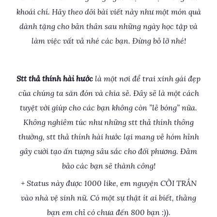
khoái chí. Hãy theo dõi bài viết này như một món quà
dành tặng cho bản thân sau những ngày học tập và
làm việc vất vả nhé các bạn. Đừng bỏ lỡ nhé!
Stt thả thính hài hước
là một nơi để trai xinh gái đẹp
của chúng ta săn đón và chia sẻ. Đây sẽ là một cách
tuyệt vời giúp cho các bạn không còn ”lẻ bóng” nữa.
Không nghiêm túc như những stt thả thính thông
thường, stt thả thính hài hước lại mang vẻ hóm hỉnh
gây cười tạo ấn tượng sâu sắc cho đối phương. Đảm
bảo các bạn sẽ thành công!
+ Status này được 1000 like, em nguyện CỞI TRẦN
vào nhà vệ sinh nữ. Có một sự thật ít ai biết, thằng
bạn em chỉ có chưa đến 800 bạn :)).