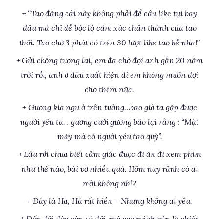
+ “Tao đăng cái này không phải để câu like tụi bay
đâu mà chỉ để bộc lộ cảm xúc chân thành của tao
thôi. Tao chờ 3 phút có trên 30 lượt like tao kể nha!”
+ Gửi chồng tương lai, em đã chờ đợi anh gần 20 năm
trời rồi, anh ở đâu xuất hiện đi em không muốn đợi
chờ thêm nữa.
+ Gương kia ngự ở trên tường…bao giờ ta gặp được
người yêu ta… gương cười gương bảo lại rằng : “Mặt
mày mà có người yêu tao quỳ”.
+ Lâu rồi chưa biết cảm giác được đi ăn đi xem phim
như thế nào, bài vở nhiều quá. Hôm nay rảnh có ai
mời không nhỉ?
+ Đây là Hà, Hà rất hiền – Nhưng không ai yêu.
+ Đến đôi dép còn có đôi, mà sao mình vẫn lẻ chiếc