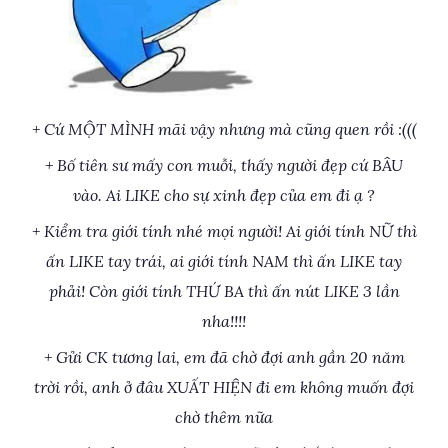
+ Cứ MỘT MÌNH mãi vậy nhưng mà cũng quen rồi :(((
+ Bố tiên sư mấy con muỗi, thấy người đẹp cứ BÂU
vào. Ai LIKE cho sự xinh đẹp của em đi ạ ?
+ Kiểm tra giới tính nhé mọi người! Ai giới tính NỮ thì
ấn LIKE tay trái, ai giới tính NAM thì ấn LIKE tay
phải! Còn giới tính THỨ BA thì ấn nút LIKE 3 lần
nha!!!!
+ Gửi CK tương lai, em đã chờ đợi anh gần 20 năm
trời rồi, anh ở đâu XUẤT HIỆN đi em không muốn đợi
chờ thêm nữa