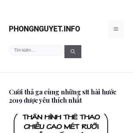
Chuyển
đến
PHONGNGUYET.INFO
Menu
nội
dung
Tìm
kiếm
cho:
Cười thả ga cùng những stt hài hước
2019 được yêu thích nhất