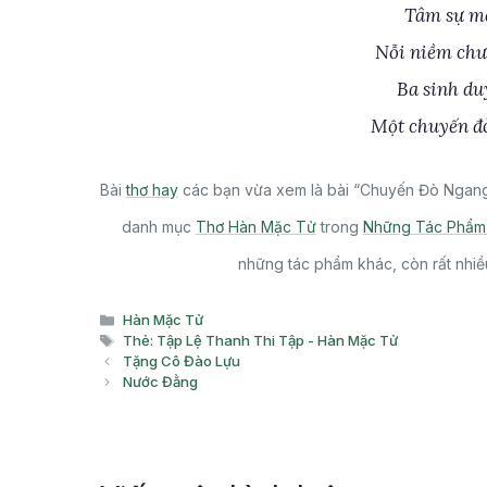
Tâm sự mớ
Nỗi niềm chư
Ba sinh du
Một chuyến đò
Bài
thơ hay
các bạn vừa xem là bài “Chuyến Đò Ngang”
danh mục
Thơ Hàn Mặc Tử
trong
Những Tác Phẩm 
những tác phẩm khác, còn rất nhiề
Danh
Hàn Mặc Tử
mục
Thẻ
Thẻ: Tập Lệ Thanh Thi Tập - Hàn Mặc Tử
Tặng Cô Đào Lựu
Nước Đằng