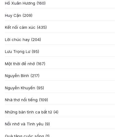
Hồ Xuân Hương
(160)
Huy Cận
(209)
Kết nối cảm xúc
(435)
Lời chúc hay
(204)
Lưu Trọng Lư
(95)
Một thời để nhớ
(167)
Nguyễn Bính
(217)
Nguyễn Khuyến
(95)
Nhà thơ nổi tiếng
(109)
Những bản tình ca bất tử
(4)
Nỗi nhớ và Tình yêu
(9)
Quà tặng cuôc sống
(1)