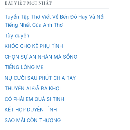
BÀI VIẾT MỚI NHẤT
Tuyển Tập Thơ Viết Về Bến Đò Hay Và Nổi
Tiếng Nhất Của Anh Thơ
Tùy duyên
KHÓC CHO KẺ PHỤ TÌNH
CHỌN SỰ AN NHÀN MÀ SỐNG
TIẾNG LÒNG MẸ
NỤ CƯỜI SAU PHÚT CHIA TAY
THUYỀN AI ĐÃ RA KHƠI
CÓ PHẢI EM QUÁ SI TÌNH
KẾT HỢP DUYÊN TÌNH
SAO MÃI CÒN THƯƠNG