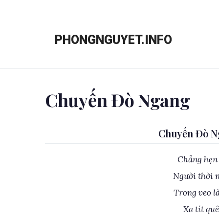
Chuyển
đến
PHONGNGUYET.INFO
nội
dung
Chuyến Đò Ngang
Chuyến Đò N
Chẳng hẹn 
Người thời 
Trong veo l
Xa tít qu