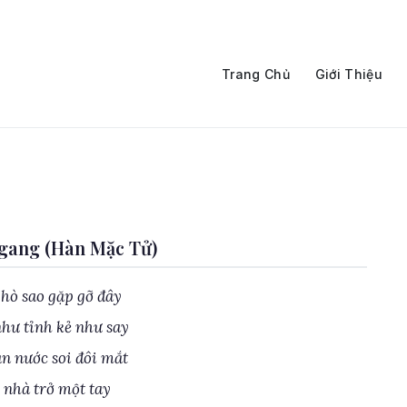
Trang Chủ
Giới Thiệu
gang (Hàn Mặc Tử)
hò sao gặp gỡ đây
như tỉnh kẻ như say
àn nước soi đôi mắt
ê nhà trở một tay