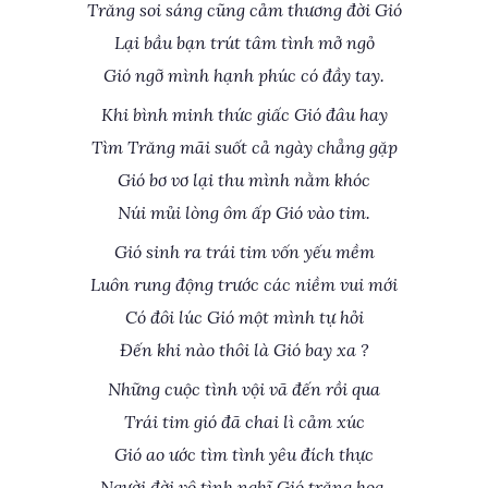
Trăng soi sáng cũng cảm thương đời Gió
Lại bầu bạn trút tâm tình mở ngỏ
Gió ngỡ mình hạnh phúc có đầy tay.
Khi bình minh thức giấc Gió đâu hay
Tìm Trăng mãi suốt cả ngày chẳng gặp
Gió bơ vơ lại thu mình nằm khóc
Núi mủi lòng ôm ấp Gió vào tim.
Gió sinh ra trái tim vốn yếu mềm
Luôn rung động trước các niềm vui mới
Có đôi lúc Gió một mình tự hỏi
Đến khi nào thôi là Gió bay xa ?
Những cuộc tình vội vã đến rồi qua
Trái tim gió đã chai lì cảm xúc
Gió ao ước tìm tình yêu đích thực
Người đời vô tình nghĩ Gió trăng hoa.