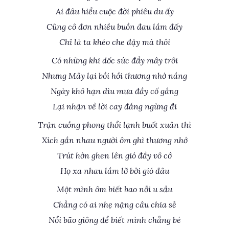
Ai đâu hiểu cuộc đời phiêu du ấy
Cũng cô đơn nhiều buồn đau lắm đấy
Chỉ là ta khéo che đậy mà thôi
Có những khi dốc sức đẩy mây trôi
Nhưng Mây lại bồi hồi thương nhớ nắng
Ngày khô hạn dìu mưa đầy cố gắng
Lại nhận về lời cay đắng ngừng đi
Trận cuồng phong thổi lạnh buốt xuân thì
Xích gần nhau người ôm ghì thương nhớ
Trút hờn ghen lên gió đầy vô cớ
Họ xa nhau lầm lỡ bởi gió đâu
Một mình ôm biết bao nỗi u sầu
Chẳng có ai nhẹ nặng câu chia sẻ
Nổi bão giông để biết mình chẳng bé