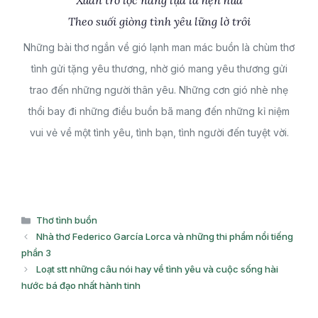
Xuân trổ lộc nắng lụa là hẹn hứa
Theo suối giòng tình yêu lững lờ trôi
Những bài thơ ngắn về gió lạnh man mác buồn là chùm thơ
tình gửi tặng yêu thương, nhờ gió mang yêu thương gửi
trao đến những người thân yêu. Những cơn gió nhè nhẹ
thổi bay đi những điều buồn bã mang đến những kỉ niệm
vui vẻ về một tình yêu, tình bạn, tình người đến tuyệt vời.
Danh
Thơ tình buồn
mục
Nhà thơ Federico García Lorca và những thi phẩm nổi tiếng
phần 3
Loạt stt những câu nói hay về tình yêu và cuộc sống hài
hước bá đạo nhất hành tinh