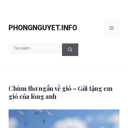
Chuyển
đến
PHONGNGUYET.INFO
Menu
nội
dung
Tìm
kiếm
cho:
Chùm thơ ngắn về gió – Gửi tặng em
gió của lòng anh