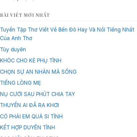
BÀI VIẾT MỚI NHẤT
Tuyển Tập Thơ Viết Về Bến Đò Hay Và Nổi Tiếng Nhất
Của Anh Thơ
Tùy duyên
KHÓC CHO KẺ PHỤ TÌNH
CHỌN SỰ AN NHÀN MÀ SỐNG
TIẾNG LÒNG MẸ
NỤ CƯỜI SAU PHÚT CHIA TAY
THUYỀN AI ĐÃ RA KHƠI
CÓ PHẢI EM QUÁ SI TÌNH
KẾT HỢP DUYÊN TÌNH