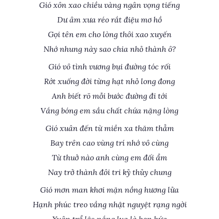
Gió xôn xao chiều vàng ngân vọng tiếng
Dư âm xưa réo rắt điệu mơ hồ
Gọi tên em cho lòng thôi xao xuyến
Nhớ nhung này sao chia nhỏ thành ô?
Gió vô tình vương bụi đường tóc rối
Rớt xuống đời từng hạt nhỏ long đong
Anh biết rõ mỗi bước đường đi tới
Vắng bóng em sầu chất chứa nặng lòng
Gió xuân đến từ miền xa thăm thẳm
Bay trên cao vùng trí nhớ vô cùng
Từ thuở nào anh cùng em đối ẩm
Nay trở thành đôi tri kỷ thủy chung
Gió mơn man khơi mặn nồng hương lửa
Hạnh phúc treo vầng nhật nguyệt rạng ngời