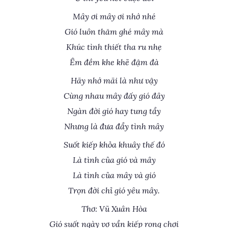
Mây ơi mây ơi nhớ nhé
Gió luôn thăm ghé mây mà
Khúc tình thiết tha ru nhẹ
Êm đềm khe khẽ đậm đà
Hãy nhớ mãi là như vậy
Cùng nhau mây đấy gió đây
Ngàn đời gió hay tung tẩy
Nhưng là đưa đẩy tình mây
Suốt kiếp khỏa khuây thế đó
Là tình của gió và mây
Là tình của mây và gió
Trọn đời chỉ gió yêu mây.
Thơ: Vũ Xuân Hòa
Gió suốt ngày vơ vẩn kiếp rong chơi