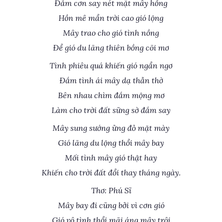
Đắm cơn say nét mặt mây hồng
Hồn mê mẩn trời cao gió lộng
Mây trao cho gió tình nồng
Để gió du lãng thiên bồng cõi mơ
Tình phiêu quá khiến gió ngẩn ngơ
Đắm tình ái mây dạ thẫn thờ
Bên nhau chìm đắm mộng mơ
Làm cho trời đất sững sờ đắm say
Mây sung sướng ửng đỏ mặt mày
Gió lãng du lộng thổi mây bay
Mối tình mây gió thật hay
Khiến cho trời đất đổi thay tháng ngày.
Thơ: Phú Sĩ
Mây bay đi cũng bởi vì cơn gió
Gió vô tình thổi mãi áng mây trôi