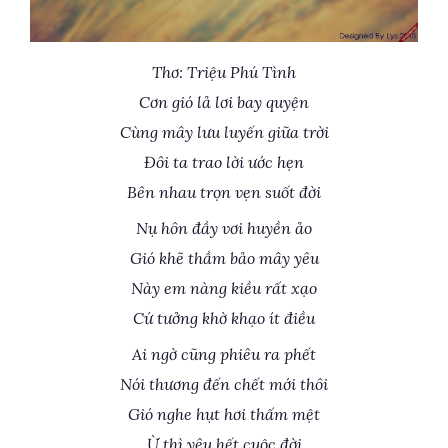
Thơ: Triệu Phú Tình
Cơn gió lả lơi bay quyện
Cùng mây lưu luyến giữa trời
Đôi ta trao lời ước hẹn
Bên nhau trọn vẹn suốt đời
Nụ hôn đầy vơi huyền ảo
Gió khẽ thầm bảo mây yêu
Này em nàng kiều rất xạo
Cứ tưởng khờ khạo ít điều
Ai ngờ cũng phiêu ra phết
Nói thương đến chết mới thôi
Gió nghe hụt hơi thấm mệt
Ừ thì yêu hết cuộc đời