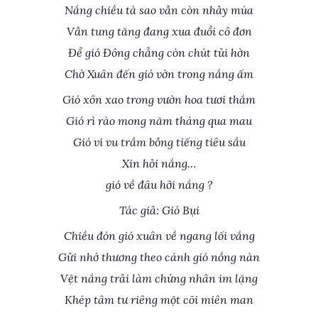
Nắng chiều tà sao vẫn còn nhảy múa
Vẫn tung tăng đang xua đuổi cô đơn
Để gió Đông chẳng còn chút tủi hờn
Chờ Xuân đến gió vờn trong nắng ấm
Gió xôn xao trong vườn hoa tươi thắm
Gió rì rào mong năm tháng qua mau
Gió vi vu trầm bỗng tiếng tiêu sầu
Xin hỏi nắng…
gió về đâu hỡi nắng ?
Tác giả: Gió Bụi
Chiều đón gió xuân về ngang lối vắng
Gửi nhớ thương theo cánh gió nồng nàn
Vệt nắng trải làm chứng nhân im lặng
Khép tâm tư riêng một cõi miên man