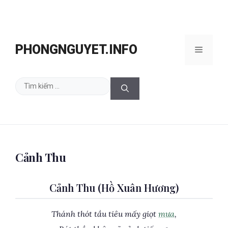
Chuyển
đến
PHONGNGUYET.INFO
Menu
nội
dung
Tìm
kiếm
cho:
Cảnh Thu
Cảnh Thu (Hồ Xuân Hương)
Thánh thót tầu tiêu mấy giọt
mưa
,