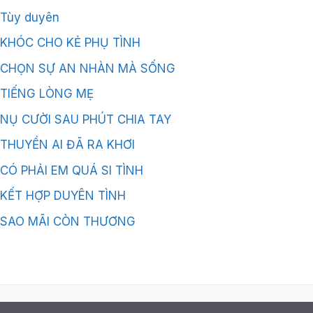
Tùy duyên
KHÓC CHO KẺ PHỤ TÌNH
CHỌN SỰ AN NHÀN MÀ SỐNG
TIẾNG LÒNG MẸ
NỤ CƯỜI SAU PHÚT CHIA TAY
THUYỀN AI ĐÃ RA KHƠI
CÓ PHẢI EM QUÁ SI TÌNH
KẾT HỢP DUYÊN TÌNH
SAO MÃI CÒN THƯƠNG