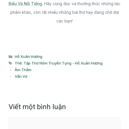
Biểu Và Nổi Tiếng
. Hãy cùng đọc và thưởng thức những tác
phẩm khác, còn rất nhiều những bài thơ hay đang chờ đợi
các bạn!
Danh
Hồ Xuân Hương
mục
Thẻ
Thẻ: Tập Thơ Nôm Truyền Tụng - Hồ Xuân Hương
Âm Thầm
Vẩn Vơ
Viết một bình luận
Bình
luận