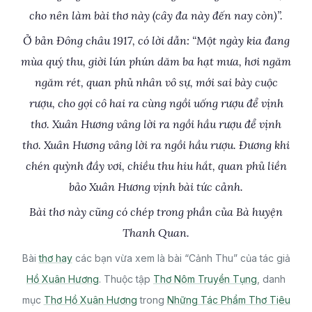
cho nên làm bài thơ này (cây đa này đến nay còn)”.
Ở bản Đông châu 1917, có lời dẫn: “Một ngày kia đang
mùa quý thu, giời lún phún dăm ba hạt mưa, hơi ngăm
ngăm rét, quan phủ nhân vô sự, mới sai bày cuộc
rượu, cho gọi cô hai ra cùng ngồi uống rượu để vịnh
thơ. Xuân Hương vâng lời ra ngồi hầu rượu để vịnh
thơ. Xuân Hương vâng lời ra ngồi hầu rượu. Đương khi
chén quỳnh đầy vơi, chiều thu hiu hắt, quan phủ liền
bảo Xuân Hương vịnh bài tức cảnh.
Bài thơ này cũng có chép trong phần của Bà huyện
Thanh Quan.
Bài
thơ hay
các bạn vừa xem là bài “Cảnh Thu” của tác giả
Hồ Xuân Hương
. Thuộc tập
Thơ Nôm Truyền Tụng
, danh
mục
Thơ Hồ Xuân Hương
trong
Những Tác Phẩm Thơ Tiêu