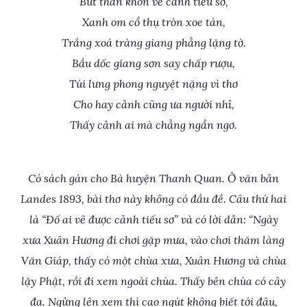
Bút thần khôn vẽ cảnh tiếu sơ,
Xanh om cổ thụ tròn xoe tán,
Trắng xoá tràng giang phẳng lặng tờ.
Bầu dốc giang sơn say chấp rượu,
Túi lưng phong nguyệt nặng vì thơ
Cho hay cảnh cũng ưa người nhỉ,
Thấy cảnh ai mà chẳng ngẩn ngơ.
Có sách gán cho Bà huyện Thanh Quan. Ở văn bản
Landes 1893, bài thơ này không có đầu đề. Câu thứ hai
là “Đố ai vẽ được cảnh tiếu sơ” và có lời dẫn: “Ngày
xưa Xuân Hương đi chơi gặp mưa, vào chơi thăm làng
Văn Giáp, thấy có một chùa xưa, Xuân Hương và chùa
lậy Phật, rồi đi xem ngoài chùa. Thấy bên chùa có cây
đa. Ngửng lên xem thì cao ngút không biết tới đâu,