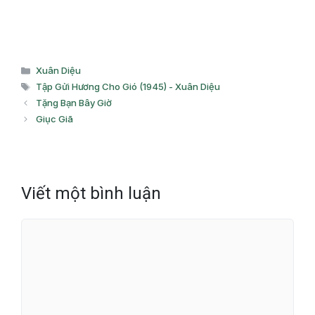
Danh
Xuân Diệu
mục
Thẻ
Tập Gửi Hương Cho Gió (1945) - Xuân Diệu
Tặng Bạn Bây Giờ
Giục Giã
Viết một bình luận
Bình
luận