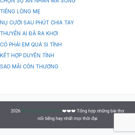
CHỌN SỰ AN NHÀN MÀ SỐNG
TIẾNG LÒNG MẸ
NỤ CƯỜI SAU PHÚT CHIA TAY
THUYỀN AI ĐÃ RA KHƠI
CÓ PHẢI EM QUÁ SI TÌNH
KẾT HỢP DUYÊN TÌNH
SAO MÃI CÒN THƯƠNG
2026
© phongnguyet.info
❤️❤️❤️ Tổng hợp những bài thơ
nổi tiếng hay nhất mọi thời đại