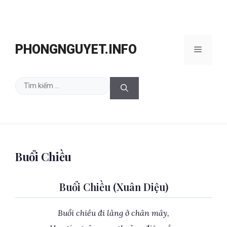
Chuyển
đến
PHONGNGUYET.INFO
Menu
nội
dung
Tìm
kiếm
cho:
Buổi Chiều
Buổi Chiều (Xuân Diệu)
Buổi chiều đi lảng ở chân mây,