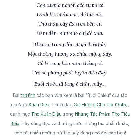
Con đường nguồn gốc tự vu vơ
Lạnh lẽo chân qua, để bụi mờ.
Thờ thẫn cây đa trên bến cũ
Đêm đêm như nhớ chị đò xưa.
Thoáng trong đôi sợi gió hây hây
Một thoảng hương xa chứa mộng đầy.
Có lẽ vong hồn năm tháng cũ
Trở về phảng phất luyến đâu đây.
Buổi chiều đi lảng ở chân mây…
Bài
thơ tình
các bạn vừa xem là bài “Buổi Chiều” của tác
giả Ngô
Xuân Diệu
. Thuộc tập
Gửi Hương Cho Gió (1945)
,
danh mục
Thơ Xuân Diệu
trong
Những Tác Phẩm Thơ Tiêu
Biểu
. Hãy cùng đọc và thưởng thức những tác phẩm khác,
còn rất nhiều những bài thơ hay đang chờ đợi các bạn!