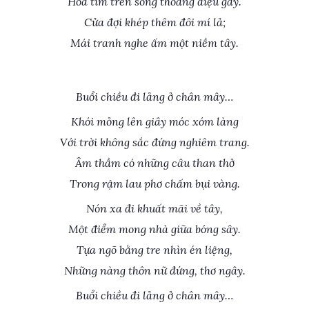
Hoa tím trên song thoảng điệu gầy.
Cửa đợi khép thêm đôi mí lả;
Mái tranh nghe ấm một niềm tây.
Buổi chiều đi lảng ở chân mây…
Khói mỏng lên giây móc xóm làng
Với trời không sắc đứng nghiêm trang.
Âm thầm có những câu than thở
Trong rậm lau phơ chấm bụi vàng.
Nón xa đi khuất mãi về tây,
Một điểm mong nhà giữa bóng sây.
Tựa ngõ bằng tre nhìn én liệng,
Những nàng thôn nữ đứng, thơ ngây.
Buổi chiều đi lảng ở chân mây…