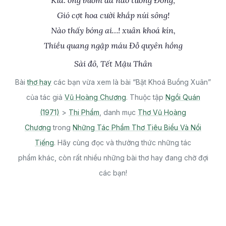
Kìa: ong buớm đã náo tường Đông;
Gió cợt hoa cười khắp núi sông!
Nào thấy bóng ai…! xuân khoá kín,
Thiều quang ngập máu Đỗ quyên hồng
Sài đô, Tết Mậu Thân
Bài
thơ hay
các bạn vừa xem là bài “Bặt Khoá Buồng Xuân”
của tác giả
Vũ Hoàng Chương
. Thuộc tập
Ngồi Quán
(1971)
>
Thi Phẩm
, danh mục
Thơ Vũ Hoàng
Chương
trong
Những Tác Phẩm Thơ Tiêu Biểu Và Nổi
Tiếng
. Hãy cùng đọc và thưởng thức những tác
phẩm khác, còn rất nhiều những bài thơ hay đang chờ đợi
các bạn!