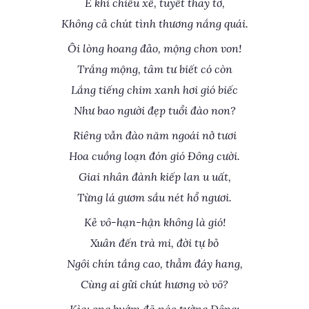
E khi chiều xế, tuyết thay tơ,
Không cả chút tình thương nắng quái.
Ôi lòng hoang đảo, mộng chon von!
Trắng mộng, tâm tư biết có còn
Lắng tiếng chim xanh hơi gió biếc
Như bao người đẹp tuổi đào non?
Riêng vẫn đào năm ngoái nở tươi
Hoa cuồng loạn đón gió Đông cười.
Giai nhân đành kiếp lan u uất,
Từng lá gươm sầu nét hổ ngươi.
Kẻ vô-hạn-hận không là gió!
Xuân đến trà mi, đời tự bỏ
Ngôi chín tầng cao, thẳm đáy hang,
Cùng ai gửi chút hương vò võ?