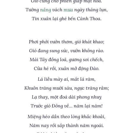
Gió cũng chờ phiên giáp mặt hoa.
Tường
nắng
vách
mưa
ngày tháng lụn,
Tin xuân lại ghé bến Cành Thoa.
Phơi phới vườn thơm, gió khát khao;
Gió đang sung sức, vườn không rào.
Mái Tây đồng loã, gương soi chếch,
Cửa hé rồi, xuân mở động Đào.
Lá liễu mày ai, mắt lá răm,
Khuôn trăng mười sáu, ngực trăng rằm;
Lạ thay, một đoá dài phong nhuỵ
Trước gió Đông về… năm lại năm!
Miệng héo dần theo lòng khắc khoải,
Năm nay rồi sắp thành năm ngoái.