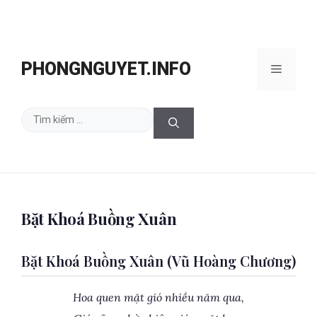
Chuyển
đến
PHONGNGUYET.INFO
Menu
nội
dung
Tìm
kiếm
cho:
Bặt Khoá Buồng Xuân
Bặt Khoá Buồng Xuân (Vũ Hoàng Chương)
Hoa quen mặt gió nhiều năm qua,