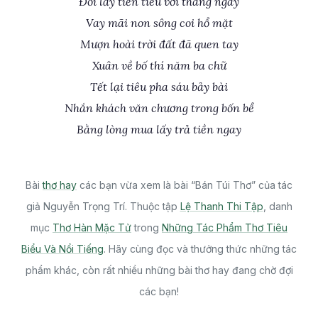
Đổi lấy tiền tiêu với tháng ngày
Vay mãi non sông coi hổ mặt
Mượn hoài trời đất đã quen tay
Xuân về bố thí năm ba chữ
Tết lại tiêu pha sáu bảy bài
Nhắn khách văn chương trong bốn bể
Bằng lòng mua lấy trả tiền ngay
Bài
thơ hay
các bạn vừa xem là bài “Bán Túi Thơ” của tác
giả Nguyễn Trọng Trí. Thuộc tập
Lệ Thanh Thi Tập
, danh
mục
Thơ Hàn Mặc Tử
trong
Những Tác Phẩm Thơ Tiêu
Biểu Và Nổi Tiếng
. Hãy cùng đọc và thưởng thức những tác
phẩm khác, còn rất nhiều những bài thơ hay đang chờ đợi
các bạn!