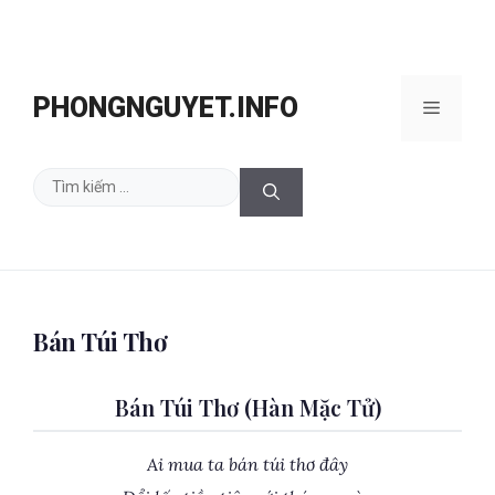
Chuyển
đến
PHONGNGUYET.INFO
Menu
nội
dung
Tìm
kiếm
cho:
Bán Túi Thơ
Bán Túi Thơ (Hàn Mặc Tử)
Ai mua ta bán túi thơ đây