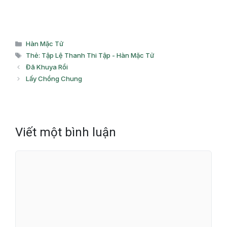
Danh
Hàn Mặc Tử
mục
Thẻ
Thẻ: Tập Lệ Thanh Thi Tập - Hàn Mặc Tử
Đã Khuya Rồi
Lấy Chồng Chung
Viết một bình luận
Bình
luận