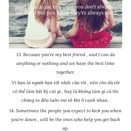
13. Because you’re my best friend , and I can do
anything or nothing and we have the best time
together.
Vì bạn là người bạn tốt nhất của tôi , nên cho dù tôi
có thể làm bất kỳ cái gì , hay là không làm gì cả thì
chúng ta đều luôn vui vẻ khi ở cạnh nhau .
14. Sometimes the people you expect to kick you when
you’re down , will be the ones who help you get back
up.