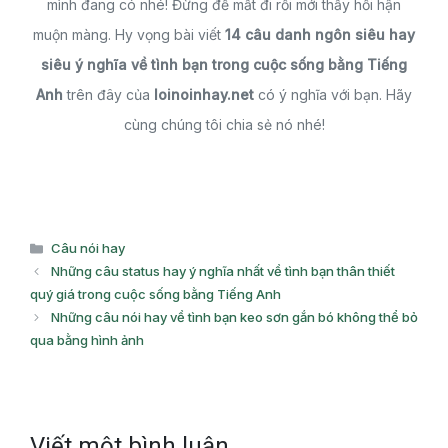
mình đang có nhé! Đừng để mất đi rồi mới thấy hối hận
muộn màng. Hy vọng bài viết
14 câu danh ngôn siêu hay
siêu ý nghĩa về tình bạn trong cuộc sống bằng Tiếng
Anh
trên đây của
loinoinhay.net
có ý nghĩa với bạn. Hãy
cùng chúng tôi chia sẻ nó nhé!
Danh
Câu nói hay
mục
Những câu status hay ý nghĩa nhất về tình bạn thân thiết
quý giá trong cuộc sống bằng Tiếng Anh
Những câu nói hay về tình bạn keo sơn gắn bó không thể bỏ
qua bằng hình ảnh
Viết một bình luận