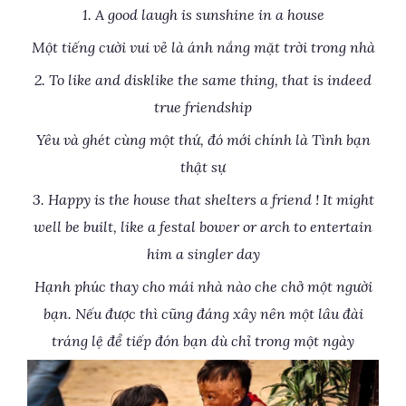
1. A good laugh is sunshine in a house
Một tiếng cười vui vẻ là ánh nắng mặt trời trong nhà
2. To like and disklike the same thing, that is indeed
true friendship
Yêu và ghét cùng một thứ, đó mới chính là Tình bạn
thật sự
3. Happy is the house that shelters a friend ! It might
well be built, like a festal bower or arch to entertain
him a singler day
Hạnh phúc thay cho mái nhà nào che chở một người
bạn. Nếu được thì cũng đáng xây nên một lâu đài
tráng lệ để tiếp đón bạn dù chỉ trong một ngày