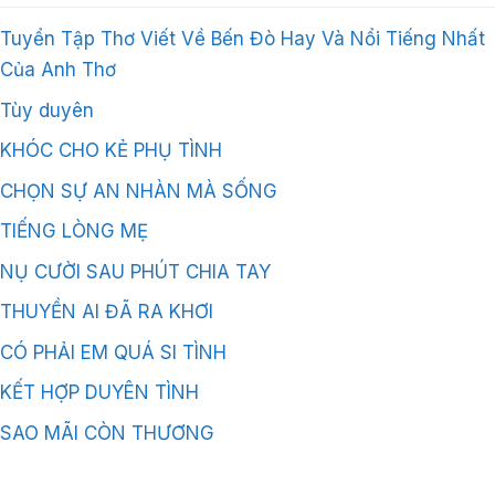
Tuyển Tập Thơ Viết Về Bến Đò Hay Và Nổi Tiếng Nhất
Của Anh Thơ
Tùy duyên
KHÓC CHO KẺ PHỤ TÌNH
CHỌN SỰ AN NHÀN MÀ SỐNG
TIẾNG LÒNG MẸ
NỤ CƯỜI SAU PHÚT CHIA TAY
THUYỀN AI ĐÃ RA KHƠI
CÓ PHẢI EM QUÁ SI TÌNH
KẾT HỢP DUYÊN TÌNH
SAO MÃI CÒN THƯƠNG