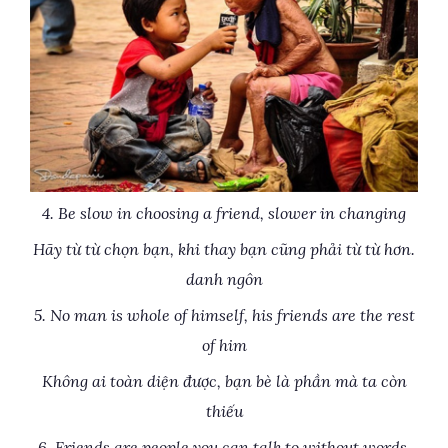
4. Be slow in choosing a friend, slower in changing
Hãy từ từ chọn bạn, khi thay bạn cũng phải từ từ hơn.
danh ngôn
5. No man is whole of himself, his friends are the rest
of him
Không ai toàn diện được, bạn bè là phần mà ta còn
thiếu
6. Friends are people you can talk to without words,