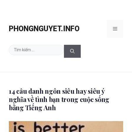
Chuyển
đến
PHONGNGUYET.INFO
Menu
nội
dung
Tìm
kiếm
cho:
14 câu danh ngôn siêu hay siêu ý
nghĩa về tình bạn trong cuộc sống
bằng Tiếng Anh