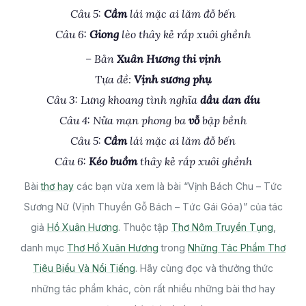
Câu 5:
Cầm
lái mặc ai lăm đỗ bến
Câu 6:
Giong
lèo thây kẻ rắp xuôi ghềnh
– Bản
Xuân Hương thi vịnh
Tựa đề:
Vịnh sương phụ
Câu 3: Lưng khoang tình nghĩa
dầu dan díu
Câu 4: Nửa mạn phong ba
vỗ
bập bềnh
Câu 5:
Cầm
lái mặc ai lăm đỗ bến
Câu 6:
Kéo buồm
thây kẻ rắp xuôi ghềnh
Bài
thơ hay
các bạn vừa xem là bài “Vịnh Bách Chu – Tức
Sương Nữ (Vịnh Thuyền Gỗ Bách – Tức Gái Góa)” của tác
giả
Hồ Xuân Hương
. Thuộc tập
Thơ Nôm Truyền Tụng
,
danh mục
Thơ Hồ Xuân Hương
trong
Những Tác Phẩm Thơ
Tiêu Biểu Và Nổi Tiếng
. Hãy cùng đọc và thưởng thức
những tác phẩm khác, còn rất nhiều những bài thơ hay