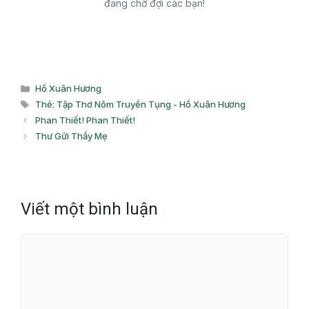
đang chờ đợi các bạn!
Danh
Hồ Xuân Hương
mục
Thẻ
Thẻ: Tập Thơ Nôm Truyền Tụng - Hồ Xuân Hương
Phan Thiết! Phan Thiết!
Thư Gửi Thầy Mẹ
Viết một bình luận
Bình
luận