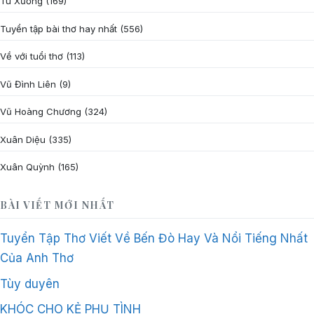
Tú Xương
(169)
Tuyển tập bài thơ hay nhất
(556)
Về với tuổi thơ
(113)
Vũ Đình Liên
(9)
Vũ Hoàng Chương
(324)
Xuân Diệu
(335)
Xuân Quỳnh
(165)
BÀI VIẾT MỚI NHẤT
Tuyển Tập Thơ Viết Về Bến Đò Hay Và Nổi Tiếng Nhất
Của Anh Thơ
Tùy duyên
KHÓC CHO KẺ PHỤ TÌNH