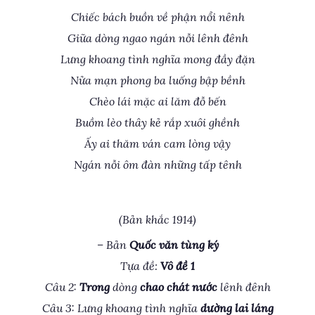
Chiếc bách buồn về phận nổi nênh
Giữa dòng ngao ngán nỗi lênh đênh
Lưng khoang tình nghĩa mong đầy đặn
Nửa mạn phong ba luống bập bềnh
Chèo lái mặc ai lăm đỗ bến
Buồm lèo thây kẻ rắp xuôi ghềnh
Ấy ai thăm ván cam lòng vậy
Ngán nỗi ôm đàn những tấp tênh
(Bản khắc 1914)
– Bản
Quốc văn tùng ký
Tựa đề:
Vô đề 1
Câu 2:
Trong
dòng
chao chát nước
lênh đênh
Câu 3: Lưng khoang tình nghĩa
dường lai láng