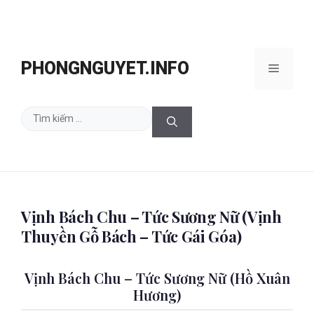
Chuyển
đến
PHONGNGUYET.INFO
Menu
nội
dung
Tìm
kiếm
cho:
Vịnh Bách Chu – Tức Sương Nữ (Vịnh
Thuyền Gỗ Bách – Tức Gái Góa)
Vịnh Bách Chu – Tức Sương Nữ (Hồ Xuân
Hương)