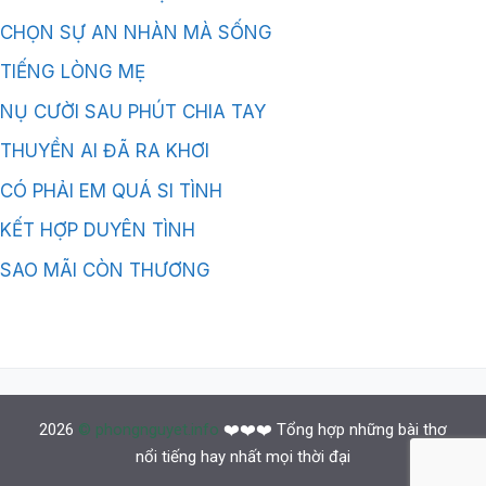
CHỌN SỰ AN NHÀN MÀ SỐNG
TIẾNG LÒNG MẸ
NỤ CƯỜI SAU PHÚT CHIA TAY
THUYỀN AI ĐÃ RA KHƠI
CÓ PHẢI EM QUÁ SI TÌNH
KẾT HỢP DUYÊN TÌNH
SAO MÃI CÒN THƯƠNG
2026
© phongnguyet.info
❤️❤️❤️ Tổng hợp những bài thơ
nổi tiếng hay nhất mọi thời đại