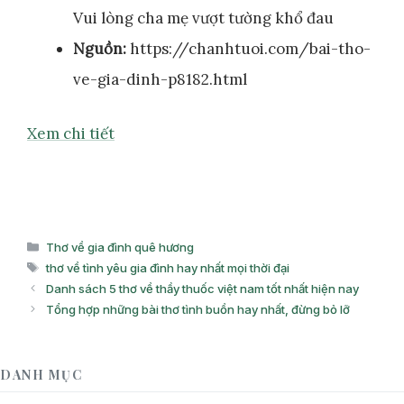
Vui lòng cha mẹ vượt tường khổ đau
Nguồn:
https://chanhtuoi.com/bai-tho-
ve-gia-dinh-p8182.html
Xem chi tiết
Danh
Thơ về gia đình quê hương
mục
Thẻ
thơ về tình yêu gia đình hay nhất mọi thời đại
Danh sách 5 thơ về thầy thuốc việt nam tốt nhất hiện nay
Tổng hợp những bài thơ tình buồn hay nhất, đừng bỏ lỡ
DANH MỤC