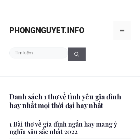
Chuyển
đến
PHONGNGUYET.INFO
Menu
nội
dung
Tìm
kiếm
cho:
Danh sách 1 thơ về tình yêu gia đình
hay nhất mọi thời đại hay nhất
1
Bài thơ về gia đình ngắn hay mang ý
nghĩa sâu sắc nhất 2022