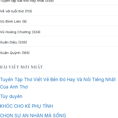
Tuyển tập bài thơ hay nhất
(556)
Về với tuổi thơ
(113)
Vũ Đình Liên
(9)
Vũ Hoàng Chương
(324)
Xuân Diệu
(335)
Xuân Quỳnh
(165)
BÀI VIẾT MỚI NHẤT
Tuyển Tập Thơ Viết Về Bến Đò Hay Và Nổi Tiếng Nhất
Của Anh Thơ
Tùy duyên
KHÓC CHO KẺ PHỤ TÌNH
CHỌN SỰ AN NHÀN MÀ SỐNG